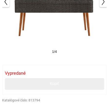
1/4
Vypredané
Kúpiť
Katalógové číslo:
813794