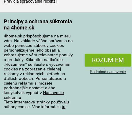
Pravidlá spracovania recenzií
Spôsoby dopravy
Princípy a ochrana súkromia
na 4home.sk
4home.sk prispôsobujeme na mieru
Spôsoby platby
vám. Na základe vášho správania na
webe pomocou súborov cookies
personalizujeme jeho obsah a
zobrazujeme vám relevantné ponuky
Spoľahlivý obchod
ROZUMIEM
a produkty. Kliknutím na tlačidlo
„Rozumiem“ súhlasíte s využívaním
cookies na zobrazenie cielenej
Podrobné nastavenie
reklamy v reklamných sieťach na
ďalších weboch. Personalizáciu a
cielenú reklamu si môžete
podrobnejšie nastaviť alebo
kedykoľvek vypnúť v
Nastavenie
súkromia
Tieto internetové stránky používajú
súbory cookie. Viac informáciu
tu
.
Ochrana osobných údajov