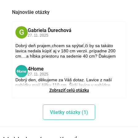
Najnovšie otázky
Gabriela Ďurechová
G
27. 11. 2025
Dobrý deň prajem,chcem sa spýtať,či by sa takáto
lavica nedala kúpiť aj v 180 cm verzii..prípadne 200
cm....a hĺbka priestoru na sedenie 40 cm? Ďakujem
4Home
4
27. 11. 2025
Dobrý den, děkujeme za Váš dotaz. Lavice z naší
nabídky mají šířku 110 cm. Širší lavice v nabídce
nemáme. S přáním hezkého dne, Andrea,
Zobraziť celú otázku
www.4home.cz
Všetky otázky (1)