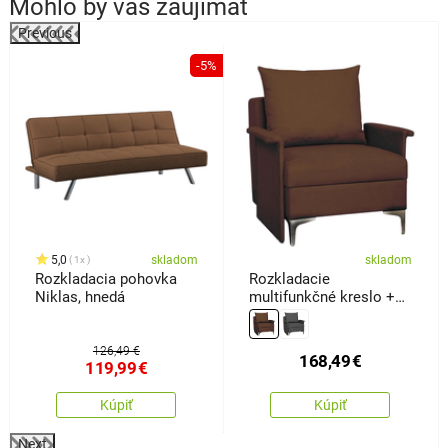
Mohlo by vás zaujímať
Previous
-5%
o
5,0
skladom
skladom
1x
Rozkladacia pohovka
Rozkladacie
Niklas, hnedá
multifunkčné kreslo +
posteľ Baron,hnedá
126,49 €
168,49
€
119,99
€
Kúpiť
Kúpiť
Next