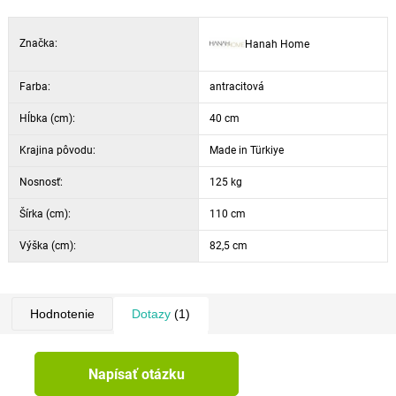
Značka:
Hanah Home
Farba:
antracitová
Hĺbka (cm):
40 cm
Krajina pôvodu:
Made in Türkiye
Nosnosť:
125 kg
Šírka (cm):
110 cm
Výška (cm):
82,5 cm
Hodnotenie
Dotazy
(1)
Napísať otázku