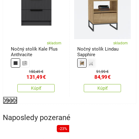
skladom
skladom
Nočný stolík Kale Plus
Nočný stolík Lindau
Anthracite
Sapphire
150,49 €
91,99 €
131,49
€
84,99
€
Kúpiť
Kúpiť
Next
Naposledy pozerané
-23%