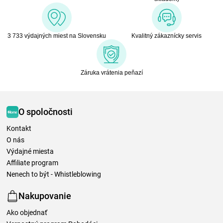
3 733 výdajných miest na Slovensku
Kvalitný zákaznícky servis
Záruka vrátenia peňazí
O spoločnosti
Kontakt
O nás
Výdajné miesta
Affiliate program
Nenech to být - Whistleblowing
Nakupovanie
Ako objednať