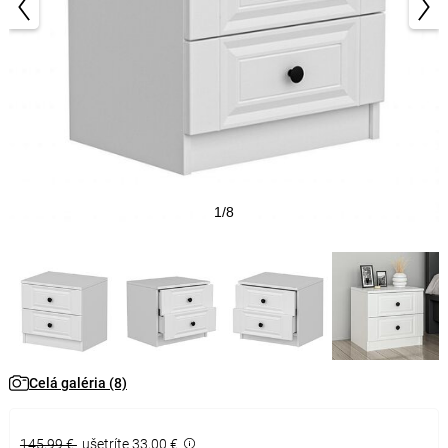
1/8
Celá galéria (8)
145,99 €
ušetríte 33,00 €