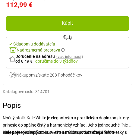
112,99 €
Kúpiť
Skladom u dodávateľa
Nadrozmerná preprava
Doručenie na adresu
(viac informácií)
od 8,49 €
|
doručíme
do 3 týždňov
Nákupom získate
208 Pohodáčikov
Katalógové číslo:
814701
Popis
Nočný stolík Kale White je elegantným a praktickým doplnkom, ktorý
prinesie do spálne čistý a harmonický vzhľad. Jeho jednoduché línie a
biele prevedenie pôsobia sviežo a nadčasovo, takže sa ľahko
Korpus je vyrobený zo 100% melamínom potiahnutej drevotriesky s