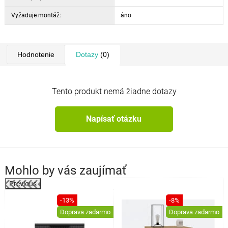
Vyžaduje montáž:
áno
Hodnotenie
Dotazy
(0)
Tento produkt nemá žiadne dotazy
Napísať otázku
Mohlo by vás zaujímať
Previous
%
-13%
-8%
Doprava zadarmo
Doprava zadarmo