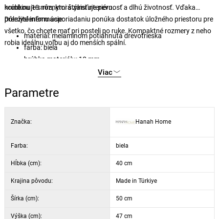
kombinuje s rôznymi štýlmi interiéru.
hrúbkou 18 mm, ktorá zaisťuje pevnosť a dlhú životnosť. Vďaka
premyslenému usporiadaniu ponúka dostatok úložného priestoru pre
Dôležité informácie:
všetko, čo chcete mať pri posteli po ruke. Kompaktné rozmery z neho
materiál: melamínom potiahnutá drevotrieska
robia ideálnu voľbu aj do menších spální.
farba: biela
hrúbka materiálu: 18 mm
rozmery: 50 × 40 × 47 cm
Viac
Parametre
Značka:
Hanah Home
Farba:
biela
Hĺbka (cm):
40 cm
Krajina pôvodu:
Made in Türkiye
Šírka (cm):
50 cm
Výška (cm):
47 cm