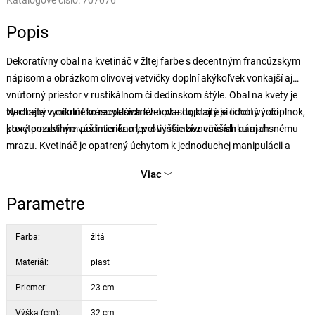
Katalógové číslo:
707076
Popis
Dekoratívny obal na kvetináč v žltej farbe s decentným francúzskym
nápisom a obrázkom olivovej vetvičky doplní akýkoľvek vonkajší aj
vnútorný priestor v rustikálnom či dedinskom štýle. Obal na kvety je
vyrobený z odolného recyklovaného plastu, ktorý je odolný voči
Nechajte vyniknúť krásu vašich kvetov a doprajte si lichotivý doplnok,
poveternostným podmienkam, proti intenzívnemu slnku aj drsnému
ktorý pozdvihne váš interiér o level vyššie bez väčších námah.
mrazu. Kvetináč je opatrený úchytom k jednoduchej manipulácii a
zároveň dodáva na originalite.
Viac
Parametre
Farba:
žltá
Materiál:
plast
Priemer:
23 cm
Výška (cm):
32 cm