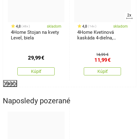
2x
4,8
skladom
4,8
skladom
46x
14x
4Home Stojan na kvety
4Home Kvetinová
Level, biela
kaskáda 4-dielna,
terakota
16,99 €
29,99
€
11,99
€
Kúpiť
Kúpiť
Next
Naposledy pozerané