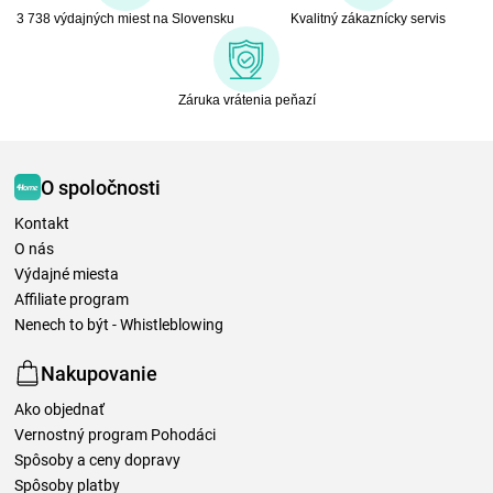
3 738 výdajných miest na Slovensku
Kvalitný zákaznícky servis
Záruka vrátenia peňazí
O spoločnosti
Kontakt
O nás
Výdajné miesta
Affiliate program
Nenech to být - Whistleblowing
Nakupovanie
Ako objednať
Vernostný program Pohodáci
Spôsoby a ceny dopravy
Spôsoby platby