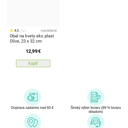
4,5
vypredané
1x
Obal na kvety eko plast
Olive, 23 x 32 cm
12,99
€
Kúpiť
Doprava zadarmo nad 60 €
Široký výber tovaru (99 % tovaru
skladom)