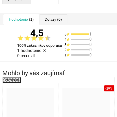
Hodnotenie
(1)
Dotazy
(0)
4,5
1
5
0
4
0
3
100% zákazníkov odporúča
0
2
1 hodnotenie
0
1
0 recenzií
Mohlo by vás zaujímať
Previous
-29%