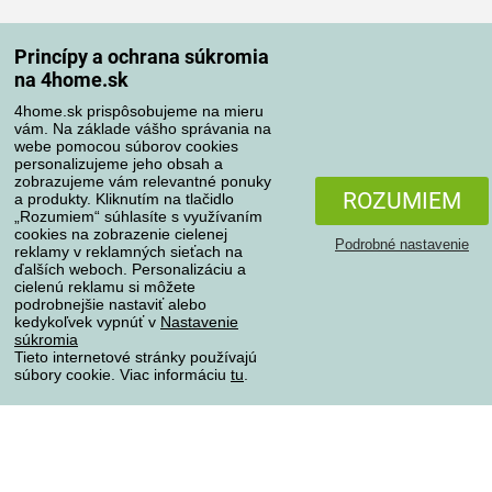
Spôsoby dopravy
Princípy a ochrana súkromia
na 4home.sk
4home.sk prispôsobujeme na mieru
Spôsoby platby
vám. Na základe vášho správania na
webe pomocou súborov cookies
personalizujeme jeho obsah a
zobrazujeme vám relevantné ponuky
Spoľahlivý obchod
ROZUMIEM
a produkty. Kliknutím na tlačidlo
„Rozumiem“ súhlasíte s využívaním
cookies na zobrazenie cielenej
Podrobné nastavenie
reklamy v reklamných sieťach na
ďalších weboch. Personalizáciu a
cielenú reklamu si môžete
podrobnejšie nastaviť alebo
kedykoľvek vypnúť v
Nastavenie
súkromia
Tieto internetové stránky používajú
súbory cookie. Viac informáciu
tu
.
Ochrana osobných údajov