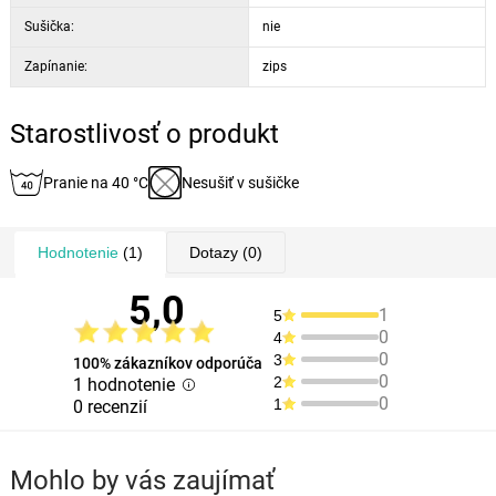
Sušička:
nie
Zapínanie:
zips
Starostlivosť o produkt
Pranie na 40 °C
Nesušiť v sušičke
Hodnotenie
(1)
Dotazy
(0)
5,0
1
5
0
4
0
3
100% zákazníkov odporúča
0
2
1 hodnotenie
0
1
0 recenzií
Mohlo by vás zaujímať