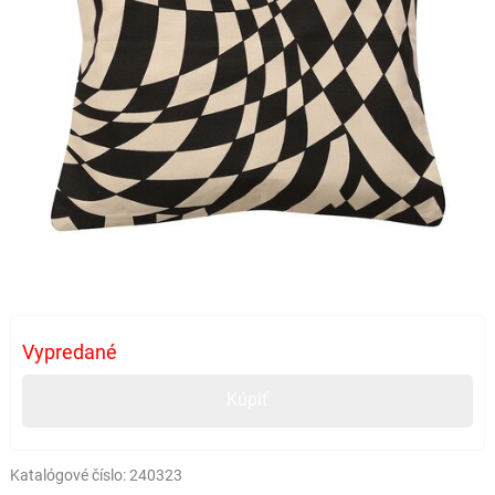
Vypredané
Kúpiť
Katalógové číslo:
240323