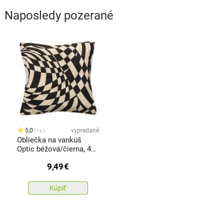
Naposledy pozerané
5,0
vypredané
1x
Obliečka na vankúš
Optic béžová/čierna, 45
x 45 cm
9,49
€
Kúpiť