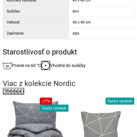
Rozmery vankúša:
40 x 40 cm
Sušička:
áno
Veľkosť:
40 x 40 cm
Zapínanie:
zips
Starostlivosť o produkt
Pranie na 60 °C
Vhodné do sušičky
Viac z kolekcie
Nordic
Previous
-17%
Český výrobok
k
Český výrobok