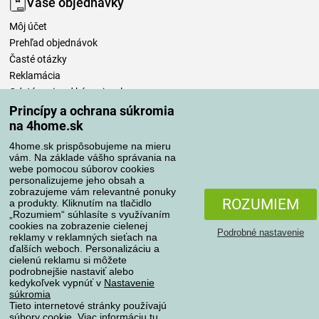
Vaše objednávky
Môj účet
Prehľad objednávok
Časté otázky
Reklamácia
Odstúpenie od kúpnej zmluvy
Pravidlá spracovania recenzií
Princípy a ochrana súkromia
na 4home.sk
Spôsoby dopravy
4home.sk prispôsobujeme na mieru
vám. Na základe vášho správania na
webe pomocou súborov cookies
personalizujeme jeho obsah a
zobrazujeme vám relevantné ponuky
Spôsoby platby
ROZUMIEM
a produkty. Kliknutím na tlačidlo
„Rozumiem“ súhlasíte s využívaním
cookies na zobrazenie cielenej
Podrobné nastavenie
reklamy v reklamných sieťach na
Spoľahlivý obchod
ďalších weboch. Personalizáciu a
cielenú reklamu si môžete
podrobnejšie nastaviť alebo
kedykoľvek vypnúť v
Nastavenie
súkromia
Tieto internetové stránky používajú
súbory cookie. Viac informáciu
tu
.