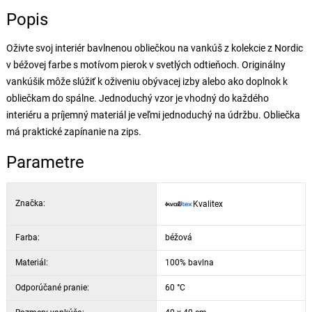
Popis
Oživte svoj interiér bavlnenou obliečkou na vankúš z kolekcie z Nordic
v béžovej farbe s motívom pierok v svetlých odtieňoch. Originálny
vankúšik môže slúžiť k oživeniu obývacej izby alebo ako doplnok k
obliečkam do spálne. Jednoduchý vzor je vhodný do každého
interiéru a príjemný materiál je veľmi jednoduchý na údržbu. Obliečka
má praktické zapínanie na zips.
Parametre
Značka:
Kvalitex
Farba:
béžová
Materiál:
100% bavlna
Odporúčané pranie:
60 °C