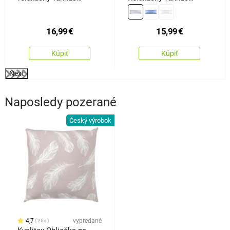
Náhradný manžel Orient
Náhradný manžel
sivá, 50 x 150 cm
svetlosivá, 45 x 120 cm
16,99
€
15,99
€
Kúpiť
Kúpiť
Next
Naposledy pozerané
Český výrobok
4,7
vypredané
26x