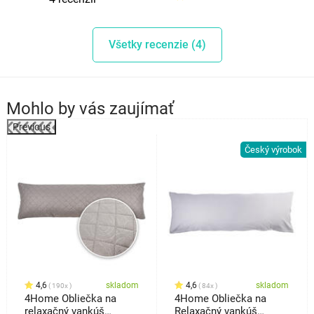
Všetky recenzie (4)
Mohlo by vás zaujímať
Previous
%
Český výrobok
4,6
skladom
4,6
skladom
190x
84x
4Home Obliečka na
4Home Obliečka na
relaxačný vankúš
Relaxačný vankúš