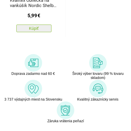
Kvalitex Obliečka na
vankúšik Nordic Shelby
béžová, 40 x 40 cm
5,99
€
Kúpiť
Doprava zadarmo nad 60 €
Široký výber tovaru (99 % tovaru
skladom)
3 737 výdajných miest na Slovensku
Kvalitný zákaznícky servis
Záruka vrátenia peňazí