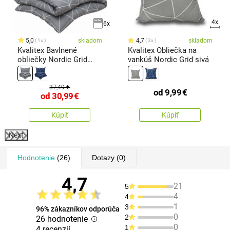
4x
6x
5,0
skladom
4,7
skladom
1x
3x
Kvalitex Bavlnené
Kvalitex Obliečka na
obliečky Nordic Grid
vankúš Nordic Grid sivá
sivá
37,49 €
od
9,99
€
od
30,99
€
Kúpiť
Kúpiť
Next
Hodnotenie
(26)
Dotazy
(0)
4,7
21
5
4
4
1
3
96% zákazníkov odporúča
0
2
26 hodnotenie
0
1
4 recenzií