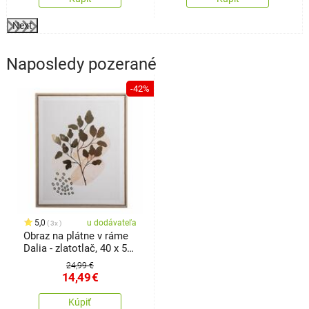
Next
Naposledy pozerané
-42%
5,0
u dodávateľa
3x
Obraz na plátne v ráme
Dalia - zlatotlač, 40 x 50
x 2,5 cm
24,99 €
14,49
€
Kúpiť