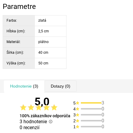
Parametre
Farba:
zlatá
Hĺbka (cm):
2,5 cm
Materiál:
plátno
Šírka (cm):
40 cm
Výška (cm):
50 cm
Hodnotenie
(3)
Dotazy
(0)
5,0
3
5
0
4
0
3
100% zákazníkov odporúča
0
2
3 hodnotenie
0
1
0 recenzií