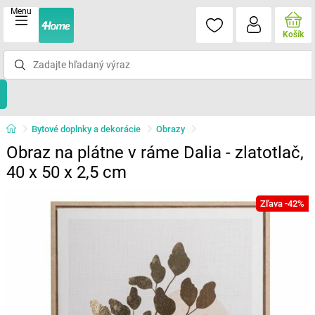
Menu
Košík
Bytové doplnky a dekorácie
Obrazy
Obraz na plátne v ráme Dalia - zlatotlač,
40 x 50 x 2,5 cm
Zľava -42%