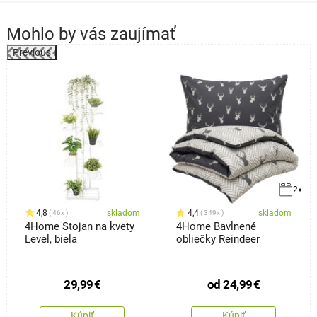
Mohlo by vás zaujímať
Previous
%
2x
4,8
skladom
4,4
skladom
46x
349x
4Home Stojan na kvety
4Home Bavlnené
Level, biela
obliečky Reindeer
29,99
€
od
24,99
€
Kúpiť
Kúpiť