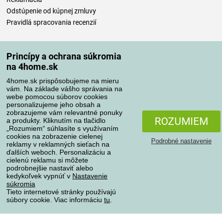
Odstúpenie od kúpnej zmluvy
Pravidlá spracovania recenzií
Spôsoby dopravy
Princípy a ochrana súkromia
na 4home.sk
4home.sk prispôsobujeme na mieru
Spôsoby platby
vám. Na základe vášho správania na
webe pomocou súborov cookies
personalizujeme jeho obsah a
zobrazujeme vám relevantné ponuky
Spoľahlivý obchod
ROZUMIEM
a produkty. Kliknutím na tlačidlo
„Rozumiem“ súhlasíte s využívaním
cookies na zobrazenie cielenej
Podrobné nastavenie
reklamy v reklamných sieťach na
ďalších weboch. Personalizáciu a
cielenú reklamu si môžete
podrobnejšie nastaviť alebo
kedykoľvek vypnúť v
Nastavenie
súkromia
Tieto internetové stránky používajú
súbory cookie. Viac informáciu
tu
.