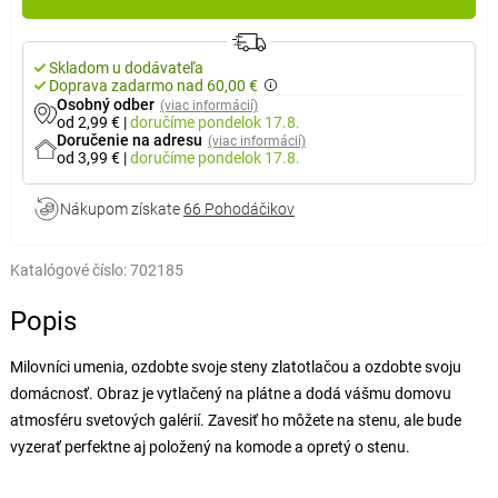
Skladom u dodávateľa
Doprava zadarmo nad 60,00 €
Osobný odber
(viac informácií)
od 2,99 €
|
doručíme
pondelok 17.8.
Doručenie na adresu
(viac informácií)
od 3,99 €
|
doručíme
pondelok 17.8.
Nákupom získate
66 Pohodáčikov
Katalógové číslo:
702185
Popis
Milovníci umenia, ozdobte svoje steny zlatotlačou a ozdobte svoju
domácnosť. Obraz je vytlačený na plátne a dodá vášmu domovu
atmosféru svetových galérií. Zavesiť ho môžete na stenu, ale bude
vyzerať perfektne aj položený na komode a opretý o stenu.