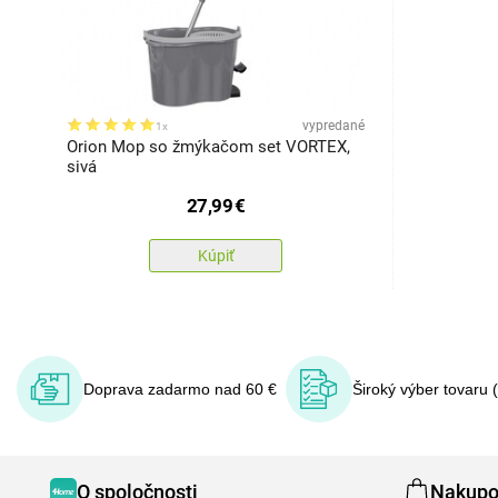
vypredané
1x
Orion Mop so žmýkačom set VORTEX,
sivá
27,99
€
Kúpiť
Doprava zadarmo nad 60 €
Široký výber tovaru 
O spoločnosti
Nakupo