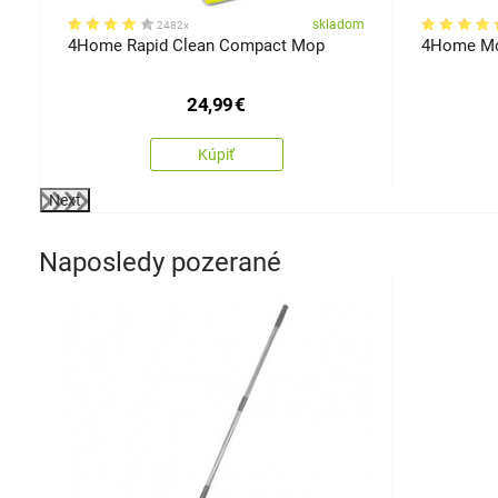
om
skladom
2482x
n
4Home Rapid Clean Compact Mop
4Home Mo
24,99
€
Kúpiť
Next
Naposledy pozerané