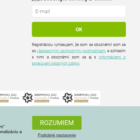
Registráciou vyhlasujem, že som sa oboznámil som sa
so
všeobecnými obchodnými podmienkami
a súhlasím
s nimi a oboznámil som sa aj s
informáciami o
spracúvaní osobných údajov
.
ROZUMIEM
em“
nalizáciu a
Podrobné nastavenie
Všetky práva vyhradené © 2004-2026 4home, a.s.