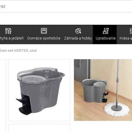
hyňa a jedáleň
Domáce spotrebiče
Záhrada a hobby
Upratovanie
Krása a
čom set VORTEX, sivá