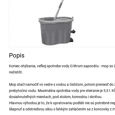
Popis
Koniec ohýbania, veľkej spotrebe vody či litrom saponátu - mop 
nečistôt.
Mop stačí namočiť vo vedre s vodou a čističom, potom preniesť d
prebytočnú vodu. Maximálna spotreba vody pre stieranie je 5,5 l. K
dosiahnuteľných miestach, pod stolom, komodou i skriňou.
Hlavnou výhodou je to, že k upratovaniu podláh nie sú potrebné n
šliapnuť a odstredivou silou s ľahkým zatlačením sa z koncovky z