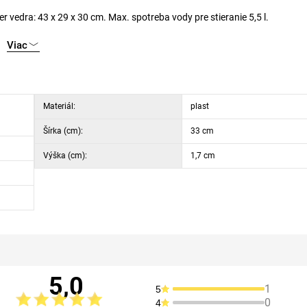
r vedra: 43 x 29 x 30 cm. Max. spotreba vody pre stieranie 5,5 l.
Viac
Materiál:
plast
Šírka (cm):
33 cm
Výška (cm):
1,7 cm
5,0
1
5
0
4