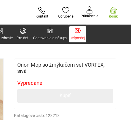
Prihlásenie
Kontakt
Obľúbené
Košík
 zdravie
Pre deti
Cestovanie a nákupy
Výpredaj
Orion Mop so žmýkačom set VORTEX,
sivá
Vypredané
Kúpiť
Katalógové číslo:
123213