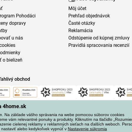
ať
Môj účet
program Pohodáci
Prehľad objednávok
ceny dopravy
Časté otázky
atby
Reklamácia
povať u nás
Odstúpenie od kúpnej zmluvy
cookies
Pravidlá spracovania recenzií
podmienky
ť o bielizeň
ľahlivý obchod
na 4home.sk
m. Na základe vášho správania na webe pomocou súborov cookies
eme vám relevantné ponuky a produkty. Kliknutím na tlačidlo „Rozumi
azenie cielenej reklamy v reklamných sieťach na ďalších weboch. Perso
 nastaviť alebo kedykoľvek vypnúť v
Nastavenie súkromia