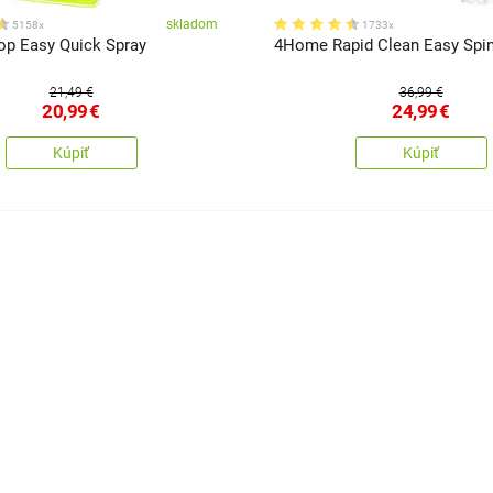
skladom
5158x
1733x
p Easy Quick Spray
4Home Rapid Clean Easy Spi
21,49 €
36,99 €
20,99
€
24,99
€
Kúpiť
Kúpiť