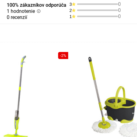
0
3
100% zákazníkov odporúča
0
2
1 hodnotenie
0
1
0 recenzií
-2%