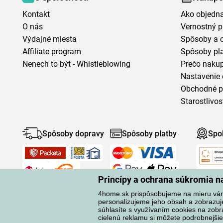
Kontakt
Ako objedn
O nás
Vernostný 
Výdajné miesta
Spôsoby a 
Affiliate program
Spôsoby pl
Nenech to být - Whistleblowing
Prečo naku
Nastavenie 
Obchodné 
Starostlivos
Spôsoby dopravy
Spôsoby platby
Spo
Princípy a ochrana súkromia 
4home.sk prispôsobujeme na mieru vá
personalizujeme jeho obsah a zobrazuj
súhlasíte s využívaním cookies na zobr
cielenú reklamu si môžete podrobnejšie
Ochrana osobných údajov