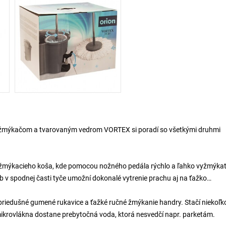
so žmýkačom a tvarovaným vedrom VORTEX si poradí so všetkými druhmi
o žmýkacieho koša, kde pomocou nožného pedála rýchlo a ľahko vyžmýka
ĺb v spodnej časti tyče umožní dokonalé vytrenie prachu aj na ťažko
epriedušné gumené rukavice a ťažké ručné žmýkanie handry. Stačí niekoľk
 mikrovlákna dostane prebytočná voda, ktorá nesvedčí napr. parketám.