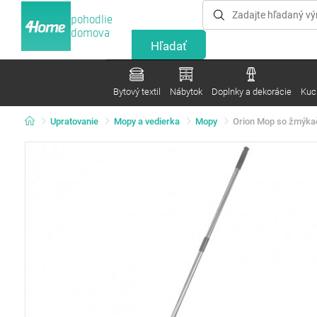
pohodlie
domova
Bytový textil
Nábytok
Doplnky a dekorácie
Kuc
Upratovanie
Mopy a vedierka
Mopy
Orion Mop so žmýka