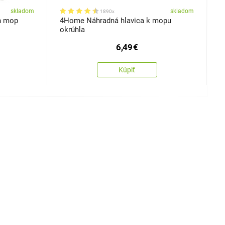
skladom
skladom
1890x
n mop
4Home Náhradná hlavica k mopu
4
okrúhla
6,49
€
Kúpiť