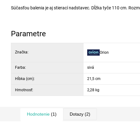
Súčasťou balenia je aj stierací nadstavec. Dĺžka tyče 110 cm. Rozme
Parametre
Značka:
Orion
Farba:
sivá
Hĺbka (cm):
21,5 cm
Hmotnosť:
2,28 kg
Hodnotenie
(1)
Dotazy
(2)