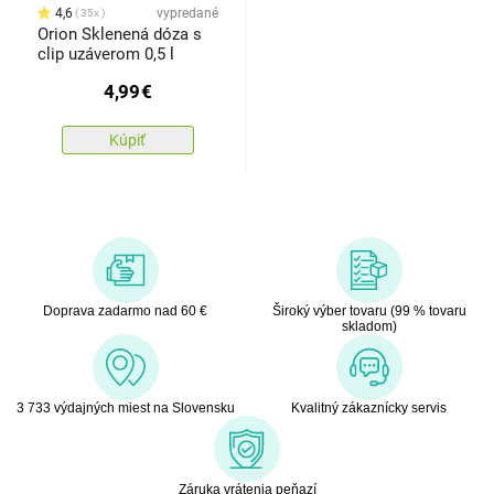
4,6
vypredané
35x
Orion Sklenená dóza s
clip uzáverom 0,5 l
4,99
€
Kúpiť
Doprava zadarmo nad 60 €
Široký výber tovaru (99 % tovaru
skladom)
3 733 výdajných miest na Slovensku
Kvalitný zákaznícky servis
Záruka vrátenia peňazí