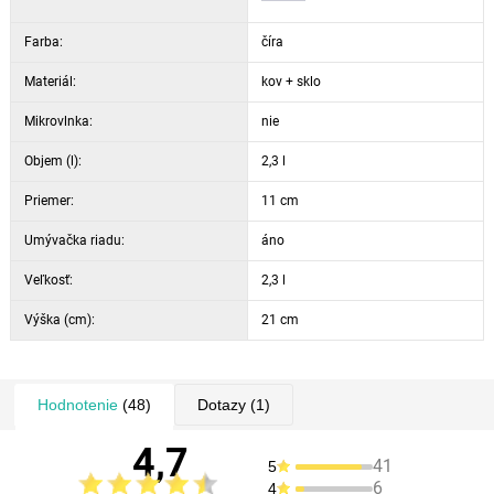
Farba:
číra
Materiál:
kov + sklo
Mikrovlnka:
nie
Objem (l):
2,3 l
Priemer:
11 cm
Umývačka riadu:
áno
Veľkosť:
2,3 l
Výška (cm):
21 cm
Hodnotenie
(48)
Dotazy
(1)
4,7
41
5
6
4