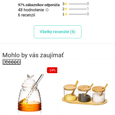
0
3
97% zákazníkov odporúča
1
2
48 hodnotenie
0
1
6 recenzií
Všetky recenzie (6)
Mohlo by vás zaujímať
Previous
%
-24%