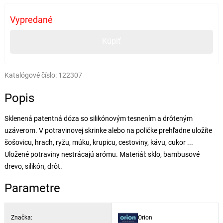
Vypredané
Kúpiť
Katalógové číslo:
122307
Popis
Sklenená patentná dóza so silikónovým tesnením a drôteným
uzáverom. V potravinovej skrinke alebo na poličke prehľadne uložíte
šošovicu, hrach, ryžu, múku, krupicu, cestoviny, kávu, cukor ...
Uložené potraviny nestrácajú arómu. Materiál: sklo, bambusové
drevo, silikón, drôt.
Parametre
Značka:
Orion