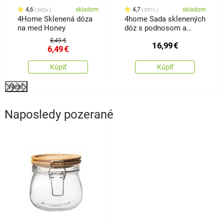
4,6
skladom
4,7
skladom
362x
397x
4Home Sklenená dóza
4home Sada sklenených
na med Honey
dóz s podnosom a
lyžičkami Bamboo, 310
8,49 €
16,99
€
ml
6,49
€
Kúpiť
Kúpiť
Next
Naposledy pozerané