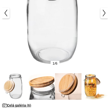
1/6
Celá galéria (6)