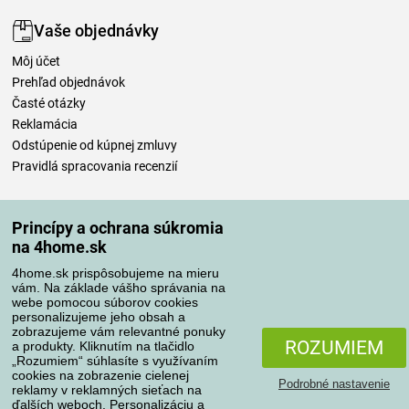
Vaše objednávky
Môj účet
Prehľad objednávok
Časté otázky
Reklamácia
Odstúpenie od kúpnej zmluvy
Pravidlá spracovania recenzií
Spôsoby dopravy
Princípy a ochrana súkromia
na 4home.sk
4home.sk prispôsobujeme na mieru
Spôsoby platby
vám. Na základe vášho správania na
webe pomocou súborov cookies
personalizujeme jeho obsah a
zobrazujeme vám relevantné ponuky
Spoľahlivý obchod
ROZUMIEM
a produkty. Kliknutím na tlačidlo
„Rozumiem“ súhlasíte s využívaním
cookies na zobrazenie cielenej
Podrobné nastavenie
reklamy v reklamných sieťach na
ďalších weboch. Personalizáciu a