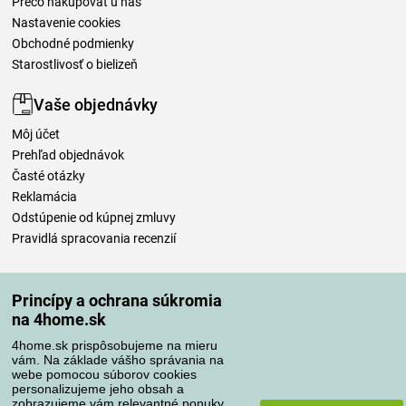
Prečo nakupovať u nás
Nastavenie cookies
Obchodné podmienky
Starostlivosť o bielizeň
Vaše objednávky
Môj účet
Prehľad objednávok
Časté otázky
Reklamácia
Odstúpenie od kúpnej zmluvy
Pravidlá spracovania recenzií
Spôsoby dopravy
Princípy a ochrana súkromia
na 4home.sk
4home.sk prispôsobujeme na mieru
Spôsoby platby
vám. Na základe vášho správania na
webe pomocou súborov cookies
personalizujeme jeho obsah a
zobrazujeme vám relevantné ponuky