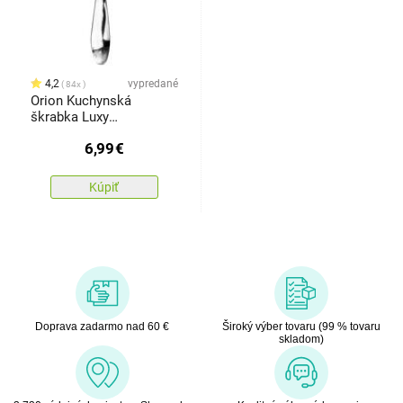
4,2
vypredané
84x
Orion Kuchynská
škrabka Luxy
pochrómovaný kov, 17 x
6,99
€
6,5 cm
Kúpiť
Doprava zadarmo nad 60 €
Široký výber tovaru (99 % tovaru
skladom)