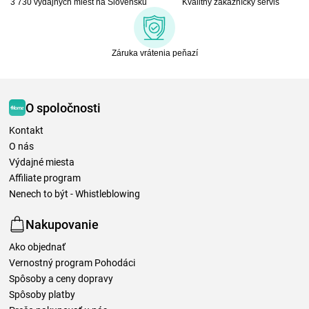
3 730 výdajných miest na Slovensku
Kvalitný zákaznícky servis
Záruka vrátenia peňazí
O spoločnosti
Kontakt
O nás
Výdajné miesta
Affiliate program
Nenech to být - Whistleblowing
Nakupovanie
Ako objednať
Vernostný program Pohodáci
Spôsoby a ceny dopravy
Spôsoby platby