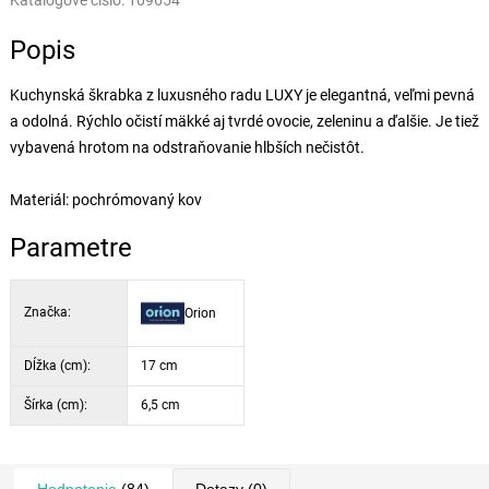
Katalógové číslo:
109654
Popis
Kuchynská škrabka z luxusného radu LUXY je elegantná, veľmi pevná
a odolná. Rýchlo očistí mäkké aj tvrdé ovocie, zeleninu a ďalšie. Je tiež
vybavená hrotom na odstraňovanie hlbších nečistôt.
Materiál: pochrómovaný kov
Parametre
Značka:
Orion
Dĺžka (cm):
17 cm
Šírka (cm):
6,5 cm