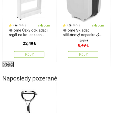
4,6
skladom
4,5
skladom
592x
290x
4Home Úzky odkladací
4Home Skladací
regál na kolieskach
silikónový odpadkový
Slim Jim
kôš Clean
10,99 €
22,49
€
8,49
€
Kúpiť
Kúpiť
Next
Naposledy pozerané