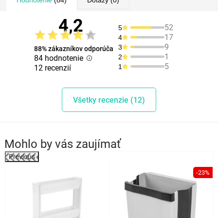
Hodnotenie
(84)
Dotazy
(0)
4,2
52
5
17
4
9
3
88% zákazníkov odporúča
1
2
84 hodnotenie
5
1
12 recenzií
Všetky recenzie (12)
Mohlo by vás zaujímať
Previous
%
-23%