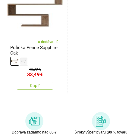
u dodávateľa
Polička Penne Sapphire
Oak
43,99 €
33,49
€
Kúpiť
Doprava zadarmo nad 60 €
Široký výber tovaru (99 % tovaru