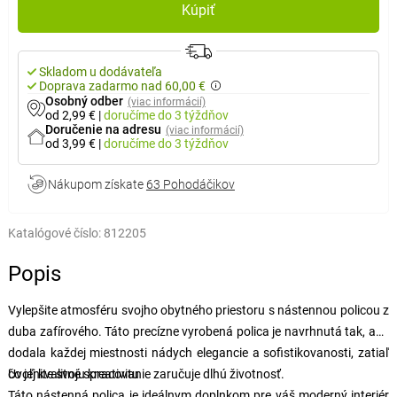
Kúpiť
Skladom u dodávateľa
Doprava zadarmo nad 60,00 €
Osobný odber
(viac informácií)
od 2,99 €
|
doručíme
do 3 týždňov
Doručenie na adresu
(viac informácií)
od 3,99 €
|
doručíme
do 3 týždňov
Nákupom získate
63 Pohodáčikov
Katalógové číslo:
812205
Popis
Vylepšite atmosféru svojho obytného priestoru s nástennou policou z
duba zafírového. Táto precízne vyrobená polica je navrhnutá tak, aby
dodala každej miestnosti nádych elegancie a sofistikovanosti, zatiaľ
čo jej kvalitné spracovanie zaručuje dlhú životnosť.
Uvoľnite svoju kreativitu
Táto nástenná polica je ideálnym doplnkom pre váš moderný interiér