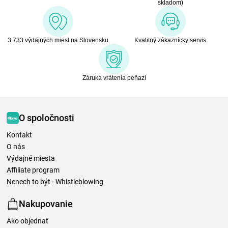
skladom)
3 733 výdajných miest na Slovensku
Kvalitný zákaznícky servis
Záruka vrátenia peňazí
O spoločnosti
Kontakt
O nás
Výdajné miesta
Affiliate program
Nenech to být - Whistleblowing
Nakupovanie
Ako objednať