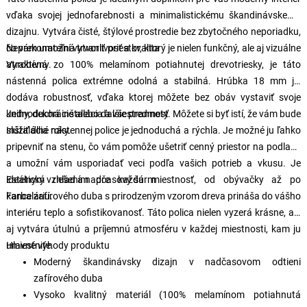
vďaka svojej jednofarebnosti a minimalistickému škandinávskemu
dizajnu. Vytvára čisté, štýlové prostredie bez zbytočného neporiadku,
čo vám umožní vytvoriť priestor, ktorý je nielen funkčný, ale aj vizuálne
Neprekonateľná trvanlivosť a kvalita
atraktívny.
Vyrobená zo 100% melamínom potiahnutej drevotriesky, je táto
nástenná polica extrémne odolná a stabilná. Hrúbka 18 mm jej
dodáva robustnosť, vďaka ktorej môžete bez obáv vystaviť svoje
knihy, dekorácie alebo ďalšie predmety. Môžete si byť istí, že vám bude
Jednoduchá inštalácia a všestrannosť
slúžiť dlhé roky.
Inštalácia nástennej police je jednoduchá a rýchla. Je možné ju ľahko
pripevniť na stenu, čo vám pomôže ušetriť cenný priestor na podlahe
a umožní vám usporiadať veci podľa vašich potrieb a vkusu. Je
ideálnym riešením pre každú miestnosť, od obývačky až po
Estetický vzhľad a nadčasový šarm
kanceláriu.
Farba zafírového duba s prirodzeným vzorom dreva prináša do vášho
interiéru teplo a sofistikovanosť. Táto polica nielen vyzerá krásne, ale
aj vytvára útulnú a príjemnú atmosféru v každej miestnosti, kam ju
umiestnite.
Hlavné výhody produktu
Moderný škandinávsky dizajn v nadčasovom odtieni
zafírového duba
Vysoko kvalitný materiál (100% melamínom potiahnutá