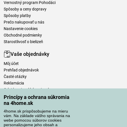
Vernostný program Pohodáci
Spôsoby a ceny dopravy
Spôsoby platby
Prečo nakupovať u nás
Nastavenie cookies
Obchodné podmienky
Starostlivosť o bielizeň
Vaše objednávky
Môj účet
Prehľad objednávok
Časté otázky
Reklamácia
Odstúpenie od kúpnej zmluvy
Pravidlá spracovania recenzií
Princípy a ochrana súkromia
na 4home.sk
Spôsoby dopravy
4home.sk prispôsobujeme na mieru
vám. Na základe vášho správania na
webe pomocou súborov cookies
personalizujeme jeho obsah a