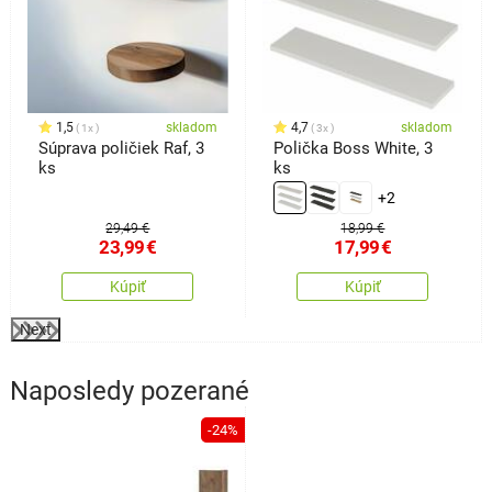
1,5
skladom
4,7
skladom
1x
3x
Súprava poličiek Raf, 3
Polička Boss White, 3
ks
ks
+2
29,49 €
18,99 €
23,99
€
17,99
€
Kúpiť
Kúpiť
Next
Naposledy pozerané
-24%