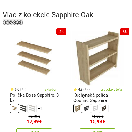
Viac z kolekcie
Sapphire Oak
Previous
%
-8%
-6%
5,0
skladom
4,3
u dodávateľa
4x
8x
Polička Boss Sapphire, 3
Kuchynská polica
ks
Cosmic Sapphire
+2
19,49 €
16,99 €
17,99
€
15,99
€