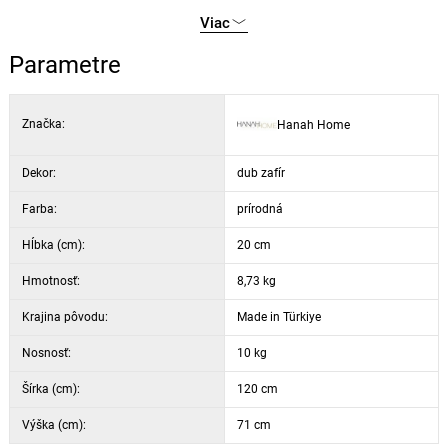
drevotrieska)
Viac
Odolnosť a stabilita vďaka 18mm hrúbke
Jednoduchá inštalácia na stenu pre maximálne využitie
Parametre
priestoru
Univerzálny vzhľad vhodný do obývacej izby, spálne i kancelárie
Značka:
Hanah Home
Estetický a praktický doplnok pre akýkoľvek moderný interiér
Materiál: 100% melamínom potiahnutá drevotrieska
Dekor:
Hrúbka: 18 mm
dub zafír
Šírka: 120 cm,
Výška: 71 cm,
Hĺbka: 20 cm
Farba:
prírodná
Farba: zafírový dub
Hĺbka (cm):
20 cm
Hmotnosť:
8,73 kg
Krajina pôvodu:
Made in Türkiye
Nosnosť:
10 kg
Šírka (cm):
120 cm
Výška (cm):
71 cm