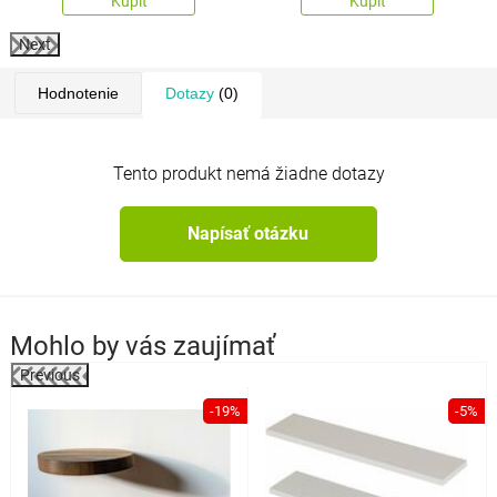
Kúpiť
Kúpiť
Next
Hodnotenie
Dotazy
(0)
Tento produkt nemá žiadne dotazy
Napísať otázku
Mohlo by vás zaujímať
Previous
%
-19%
-5%