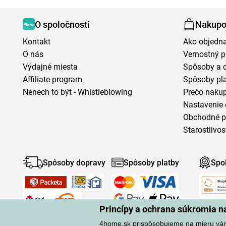
O spoločnosti
Nakupo
Kontakt
Ako objedn
O nás
Vernostný 
Výdajné miesta
Spôsoby a 
Affiliate program
Spôsoby pl
Nenech to být - Whistleblowing
Prečo naku
Nastavenie 
Obchodné 
Starostlivos
Spôsoby dopravy
Spôsoby platby
Spo
Princípy a ochrana súkromia 
4home.sk prispôsobujeme na mieru vá