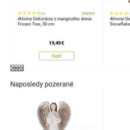
om
skladom
26x
4Home Dekorácia z mangového dreva
4Home De
Frozen Tree, 30 cm
Snowflake
19,49
€
Kúpiť
Next
Naposledy pozerané