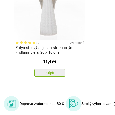
vypredané
9x
Polyresinový anjel so striebornými
krídlami biela, 20 x 10 cm
11,49
€
Kúpiť
Doprava zadarmo nad 60 €
Široký výber tovaru 