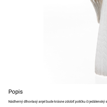
Popis
Nádherný dlhovlasý anjel bude krásne zdobiť poličku či jedálensk