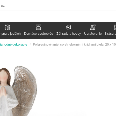
hyňa a jedáleň
Domáce spotrebiče
Záhrada a hobby
Upratovanie
Krása a
ianočné dekorácie
Polyresinový anjel so striebornými krídlami biela, 20 x 1