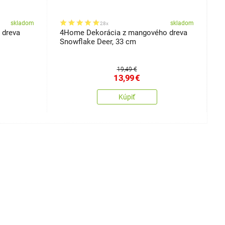
skladom
skladom
28x
 dreva
4Home Dekorácia z mangového dreva
4
Snowflake Deer, 33 cm
N
19,49 €
13,99
€
Kúpiť