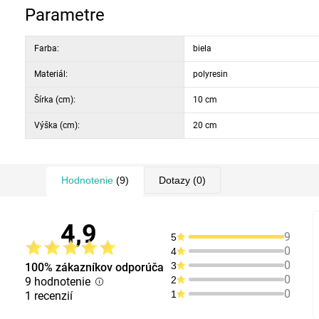
Parametre
Farba:
biela
Materiál:
polyresin
Šírka (cm):
10 cm
Výška (cm):
20 cm
Hodnotenie
(9)
Dotazy
(0)
4,9
9
5
0
4
0
3
100% zákazníkov odporúča
0
2
9 hodnotenie
0
1
1 recenzií