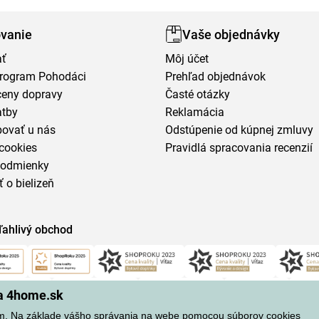
vanie
Vaše objednávky
ať
Môj účet
program Pohodáci
Prehľad objednávok
ceny dopravy
Časté otázky
atby
Reklamácia
povať u nás
Odstúpenie od kúpnej zmluvy
cookies
Pravidlá spracovania recenzií
podmienky
ť o bielizeň
ľahlivý obchod
na 4home.sk
m. Na základe vášho správania na webe pomocou súborov cookies