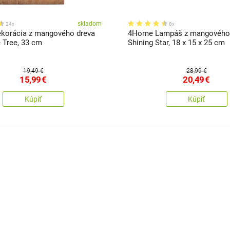
skladom
24x
8x
korácia z mangového dreva
4Home Lampáš z mangového
 Tree, 33 cm
Shining Star, 18 x 15 x 25 cm
19,49 €
28,99 €
15,99
€
20,49
€
Kúpiť
Kúpiť