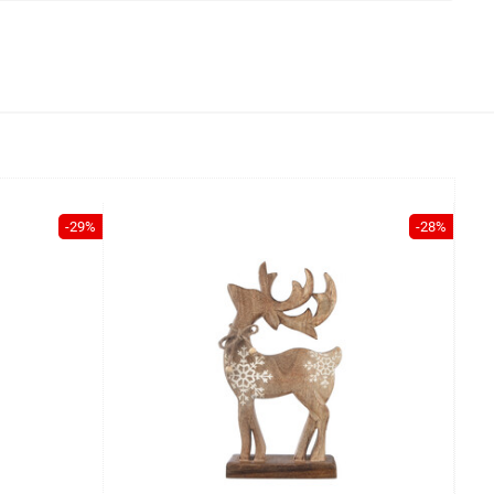
-29%
-28%