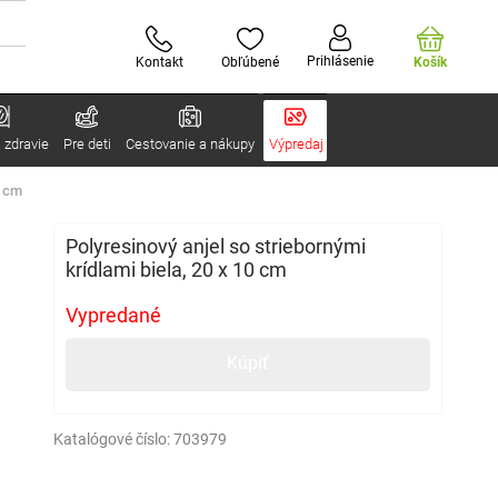
Prihlásenie
Kontakt
Obľúbené
Košík
 zdravie
Pre deti
Cestovanie a nákupy
Výpredaj
0 cm
Polyresinový anjel so striebornými
krídlami biela, 20 x 10 cm
Vypredané
Kúpiť
Katalógové číslo:
703979