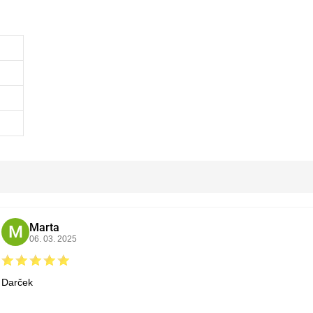
Marta
M
06. 03. 2025
Darček