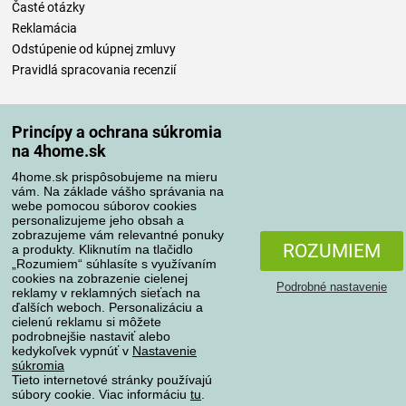
Časté otázky
Reklamácia
Odstúpenie od kúpnej zmluvy
Pravidlá spracovania recenzií
Spôsoby dopravy
Princípy a ochrana súkromia
na 4home.sk
4home.sk prispôsobujeme na mieru
Spôsoby platby
vám. Na základe vášho správania na
webe pomocou súborov cookies
personalizujeme jeho obsah a
zobrazujeme vám relevantné ponuky
Spoľahlivý obchod
ROZUMIEM
a produkty. Kliknutím na tlačidlo
„Rozumiem“ súhlasíte s využívaním
cookies na zobrazenie cielenej
Podrobné nastavenie
reklamy v reklamných sieťach na
ďalších weboch. Personalizáciu a
cielenú reklamu si môžete
podrobnejšie nastaviť alebo
kedykoľvek vypnúť v
Nastavenie
súkromia
Tieto internetové stránky používajú
súbory cookie. Viac informáciu
tu
.