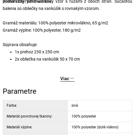
posteľ vždy rýchlo ustlaná.
Romantický patchworkový vzor s ružami z oboch strán. Súčasťou
balenia sú obliečky na vankúšik s rovnakým vzorom.
Gramáž materiálu: 100% polyester mikrovlákno, 65 g/m2
Gramáž výplne: 100% polyester, 180 g/m2
Súprava obsahuje:
1x prehoz 230 x 250 cm
2x obliečka na vankúšik 50 x 70 cm
Viac
Parametre
Farba:
sivá
Materiál povrchovej tkaniny:
100% polyester
Materiál výplne:
100% polyester (duté vlákno)