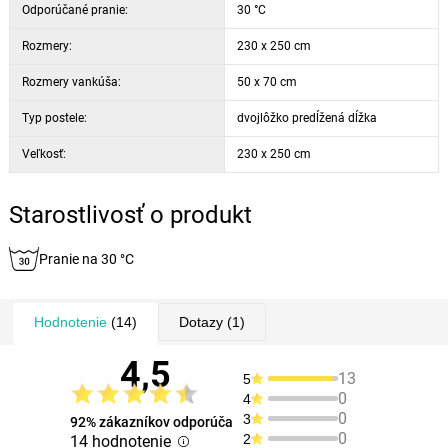
Odporúčané pranie:
30 °C
Rozmery:
230 x 250 cm
Rozmery vankúša:
50 x 70 cm
Typ postele:
dvojlôžko predĺžená dĺžka
Veľkosť:
230 x 250 cm
Starostlivosť o produkt
Pranie na 30 °C
Hodnotenie
(14)
Dotazy
(1)
4,5
13
5
0
4
0
3
92% zákazníkov odporúča
0
2
14 hodnotenie