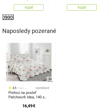
Kúpiť
Kúpiť
Next
Naposledy pozerané
2x
4,5
vypredané
13x
Prehoz na posteľ
Patchwork Idea, 140 x
200 cm, 1 ks 50 x 70 cm
16,49
€