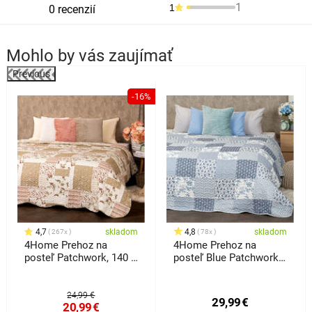
1
1
0 recenzií
Mohlo by vás zaujímať
Previous
%
-16%
4,7
skladom
4,8
skladom
267x
78x
4Home Prehoz na
4Home Prehoz na
posteľ Patchwork, 140 x
posteľ Blue Patchwork,
220 cm
220 x 240 cm
24,99 €
29,99
€
20,99
€