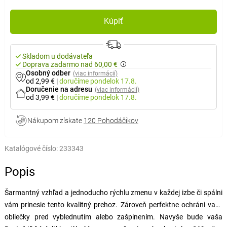
Kúpiť
Skladom u dodávateľa
Doprava zadarmo nad 60,00 €
Osobný odber
(viac informácií)
od 2,99 €
|
doručíme
pondelok 17.8.
Doručenie na adresu
(viac informácií)
od 3,99 €
|
doručíme
pondelok 17.8.
Nákupom získate
120 Pohodáčikov
Katalógové číslo:
233343
Popis
Šarmantný vzhľad a jednoducho rýchlu zmenu v každej izbe či spálni
vám prinesie tento kvalitný prehoz. Zároveň perfektne ochráni vaše
obliečky pred vyblednutím alebo zašpinením. Navyše bude vaša