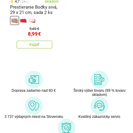
4,7
skladom
28x
Prestieranie Bodky sivá,
29 x 21 cm, sada 2 ks
9,49 €
8,99
€
Kúpiť
Doprava zadarmo nad 60 €
Široký výber tovaru (99 % tovaru
skladom)
3 737 výdajných miest na Slovensku
Kvalitný zákaznícky servis