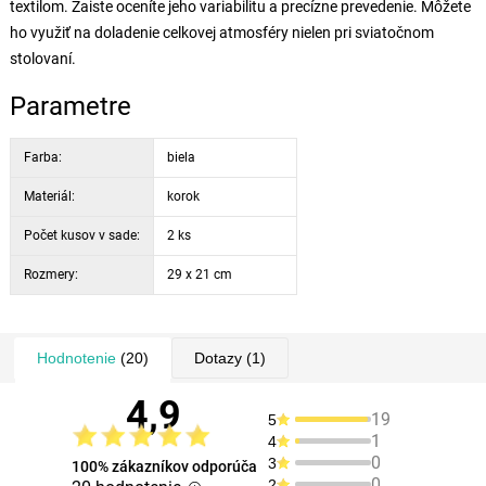
textilom. Zaiste oceníte jeho variabilitu a precízne prevedenie. Môžete
ho využiť na doladenie celkovej atmosféry nielen pri sviatočnom
stolovaní.
Parametre
Farba:
biela
Materiál:
korok
Počet kusov v sade:
2 ks
Rozmery:
29 x 21 cm
Hodnotenie
(20)
Dotazy
(1)
4,9
19
5
1
4
0
3
100% zákazníkov odporúča
0
2