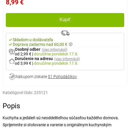
8,99 €
Kúpiť
Skladom u dodávateľa
Doprava zadarmo nad 60,00 €
Osobný odber
(viac informácií)
od 2,99 €
|
doručíme
pondelok 17.8.
Doručenie na adresu
(viac informácií)
od 3,99 €
|
doručíme
pondelok 17.8.
Nákupom získate
51 Pohodáčikov
Katalógové číslo:
235121
Popis
Kuchyňa a jedáleň sú neoddeliteľnou súčasťou každého domova.
Spríjemnite si stolovanie a varenie s originálnym kuchynským