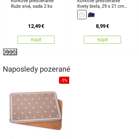
Korkové prestieranie
Korkové prestieranie
Ruže sivá, sada 2 ks
Kvety biela, 29 x 21 cm,
sada 2 ks
12,49
€
8,99
€
Kúpiť
Kúpiť
Next
Naposledy pozerané
-5%