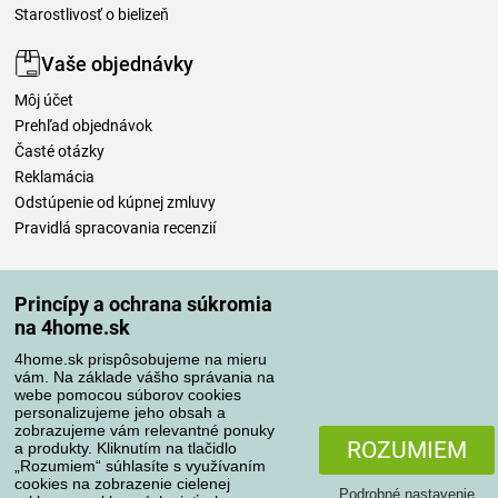
Starostlivosť o bielizeň
Vaše objednávky
Môj účet
Prehľad objednávok
Časté otázky
Reklamácia
Odstúpenie od kúpnej zmluvy
Pravidlá spracovania recenzií
Spôsoby dopravy
Princípy a ochrana súkromia
na 4home.sk
4home.sk prispôsobujeme na mieru
Spôsoby platby
vám. Na základe vášho správania na
webe pomocou súborov cookies
personalizujeme jeho obsah a
zobrazujeme vám relevantné ponuky
Spoľahlivý obchod
ROZUMIEM
a produkty. Kliknutím na tlačidlo
„Rozumiem“ súhlasíte s využívaním
cookies na zobrazenie cielenej
Podrobné nastavenie