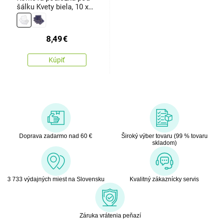
šálku Kvety biela, 10 x
10 cm, sada 6 ks
8,49
€
Kúpiť
Doprava zadarmo nad 60 €
Široký výber tovaru (99 % tovaru
skladom)
3 733 výdajných miest na Slovensku
Kvalitný zákaznícky servis
Záruka vrátenia peňazí