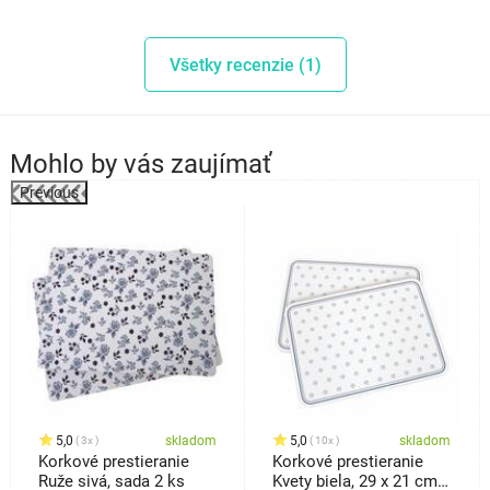
Všetky recenzie (1)
Mohlo by vás zaujímať
Previous
%
5,0
skladom
5,0
skladom
3x
10x
Korkové prestieranie
Korkové prestieranie
Ruže sivá, sada 2 ks
Kvety biela, 29 x 21 cm,