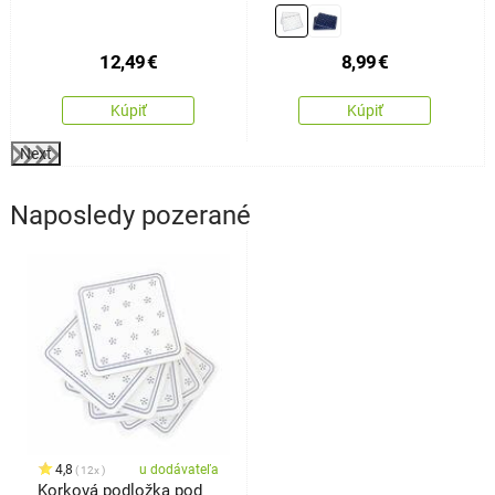
sada 2 ks
12,49
€
8,99
€
Kúpiť
Kúpiť
Next
Naposledy pozerané
4,8
u dodávateľa
12x
Korková podložka pod