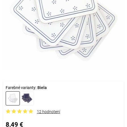
Farebné varianty:
Biela
12 hodnotení
8,49 €