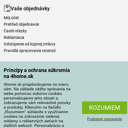
Vaše objednávky
Môj účet
Prehľad objednávok
Časté otázky
Reklamácia
Odstúpenie od kúpnej zmluvy
Pravidlá spracovania recenzií
Spôsoby dopravy
Princípy a ochrana súkromia
na 4home.sk
4home.sk prispôsobujeme na mieru
Spôsoby platby
vám. Na základe vášho správania na
webe pomocou súborov cookies
personalizujeme jeho obsah a
zobrazujeme vám relevantné ponuky
Spoľahlivý obchod
ROZUMIEM
a produkty. Kliknutím na tlačidlo
„Rozumiem“ súhlasíte s využívaním
cookies na zobrazenie cielenej
Podrobné nastavenie
reklamy v reklamných sieťach na
ďalších weboch. Personalizáciu a