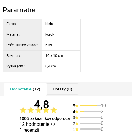
Parametre
Farba:
biela
Materiál:
korok
Počet kusov v sade:
6 ks
Rozmery:
10 x 10 cm
Výška (cm):
0,4 cm
Hodnotenie
(12)
Dotazy
(0)
4,8
10
5
2
4
0
3
100% zákazníkov odporúča
0
2
12 hodnotenie
0
1
1 recenzií