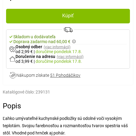
Kúpiť
Skladom u dodávateľa
Doprava zadarmo nad 60,00 €
Osobný odber
(viac informácií)
od 2,99 €
|
doručíme
pondelok 17.8.
Doručenie na adresu
(viac informácií)
od 3,99 €
|
doručíme
pondelok 17.8.
Nákupom získate
51 Pohodáčikov
Katalógové číslo:
239131
Popis
Ľahko umývateľné kuchynské podložky sú odolné voči vysokým
teplotám. Svojou farebnosťou a rozmanitosťou tvarov spestria váš
stôl. Vhodné pod hrnček aj pohár.