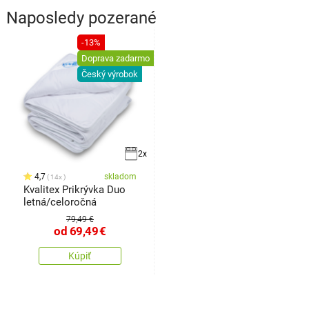
Naposledy pozerané
-13%
Doprava zadarmo
Český výrobok
2x
4,7
skladom
14x
Kvalitex Prikrývka Duo
letná/celoročná
79,49 €
od
69,49
€
Kúpiť