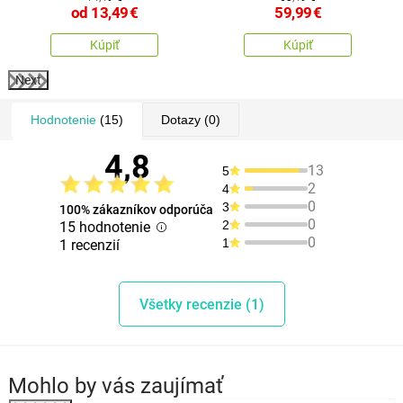
od
13,49
€
59,99
€
Kúpiť
Kúpiť
Next
Hodnotenie
(15)
Dotazy
(0)
4,8
13
5
2
4
0
3
100% zákazníkov odporúča
0
2
15 hodnotenie
0
1
1 recenzií
Všetky recenzie (1)
Mohlo by vás zaujímať