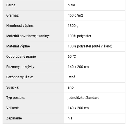
Farba:
biela
Gramáž:
450 g/m2
Hmotnosť výplne:
1300 g
Materiál povrchovej tkaniny:
100% polyester
Materiál výplne:
100% polyester (duté vlákno)
Odporúčané pranie:
60 °C
Rozmery prikrývky:
140 x 200 cm
Sezónne využitie:
letné
Sušička:
áno
Typ postele:
jednolôžko štandard
Veľkosť:
140 x 200 cm
Zapínanie:
nie