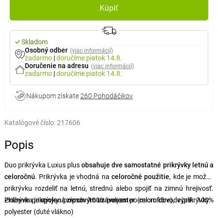
Kúpiť
Skladom
Osobný odber
(viac informácií)
zadarmo
|
doručíme
piatok 14.8.
Doručenie na adresu
(viac informácií)
zadarmo
|
doručíme
piatok 14.8.
Nákupom získate
260 Pohodáčikov
Katalógové číslo:
217606
Popis
Duo prikrývka Luxus plus
obsahuje dve samostatné prikrývky letnú a
celoročnú
. Prikrývka je vhodná na
celoročné použitie
, kde je možné
prikrývku rozdeliť na letnú, strednú alebo spojiť na zimnú hrejivosť.
Prikrývka je
Zloženie prikrývky: povrch: 100% polyester (microfibre), výplň: 100%
spojená zipsovým uzáverom
po celom obvode prikrývky.
polyester (duté vlákno)