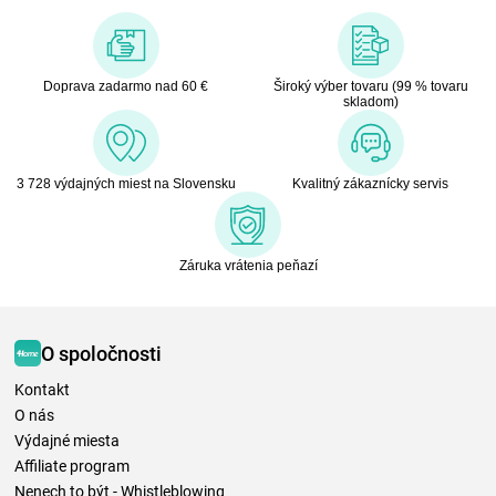
Doprava zadarmo nad 60 €
Široký výber tovaru (99 % tovaru
skladom)
3 728 výdajných miest na Slovensku
Kvalitný zákaznícky servis
Záruka vrátenia peňazí
O spoločnosti
Kontakt
O nás
Výdajné miesta
Affiliate program
Nenech to být - Whistleblowing