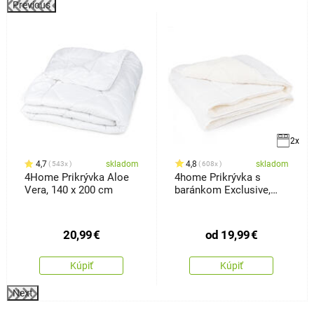
Previous
k
2x
4,7
skladom
4,8
skladom
543x
608x
4Home Prikrývka Aloe
4home Prikrývka s
Vera, 140 x 200 cm
baránkom Exclusive,
140 x 200 cm
20,99
€
od
19,99
€
Kúpiť
Kúpiť
Next