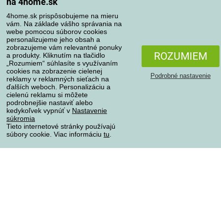
na 4home.sk
Spôsoby dopravy
4home.sk prispôsobujeme na mieru
vám. Na základe vášho správania na
webe pomocou súborov cookies
personalizujeme jeho obsah a
zobrazujeme vám relevantné ponuky
Spôsoby platby
ROZUMIEM
a produkty. Kliknutím na tlačidlo
„Rozumiem“ súhlasíte s využívaním
cookies na zobrazenie cielenej
Podrobné nastavenie
reklamy v reklamných sieťach na
Spoľahlivý obchod
ďalších weboch. Personalizáciu a
cielenú reklamu si môžete
podrobnejšie nastaviť alebo
kedykoľvek vypnúť v
Nastavenie
súkromia
Tieto internetové stránky používajú
súbory cookie. Viac informáciu
tu
.
Ochrana osobných údajov