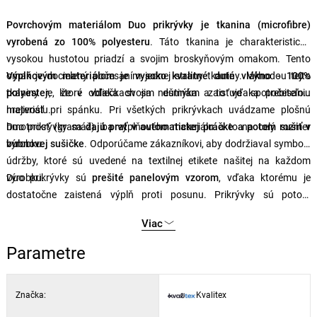
Povrchovým materiálom Duo prikrývky je tkanina (microfibre)
vyrobená zo 100% polyesteru
. Táto tkanina je charakteristická
vysokou hustotou priadzí a svojim broskyňovým omakom. Tento
omak je docielený počesaním jednej strany tkaniny. Výhodou tejto
Výplňovým materiálom je vysoko kvalitné duté vlákno - 100%
tkaniny je, že v obliečkach sa nešmýka a to vďaka počesaniu
polyester
, ktoré vďaka svojim dutinám zaisťuje spotrebiteľovi
materiálu.
hrejivosť pri spánku. Pri všetkých prikrývkach uvádzame plošnú
hmotnosť (gramáž) iba výplňového materiálu a to na celý rozmer
Duo prikrývky sa
dajú prať v automatickej práčke a potom sušiť v
výrobku.
bubnovej sušičke
. Odporúčame zákazníkovi, aby dodržiaval symboly
údržby, ktoré sú uvedené na textilnej etikete našitej na každom
výrobku.
Duo prikrývky sú
prešité panelovým vzorom
, vďaka ktorému je
dostatočne zaistená výplň proti posunu. Prikrývky sú potom
lemované na špeciálnom lemovacom prešívacom stroji.
Viac
Parametre
Značka:
Kvalitex