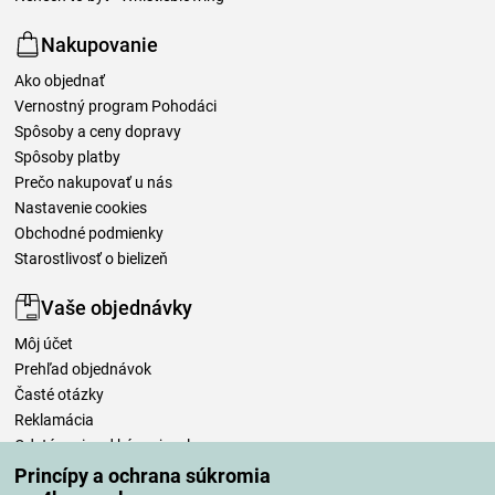
Nakupovanie
Ako objednať
Vernostný program Pohodáci
Spôsoby a ceny dopravy
Spôsoby platby
Prečo nakupovať u nás
Nastavenie cookies
Obchodné podmienky
Starostlivosť o bielizeň
Vaše objednávky
Môj účet
Prehľad objednávok
Časté otázky
Reklamácia
Odstúpenie od kúpnej zmluvy
Pravidlá spracovania recenzií
Princípy a ochrana súkromia