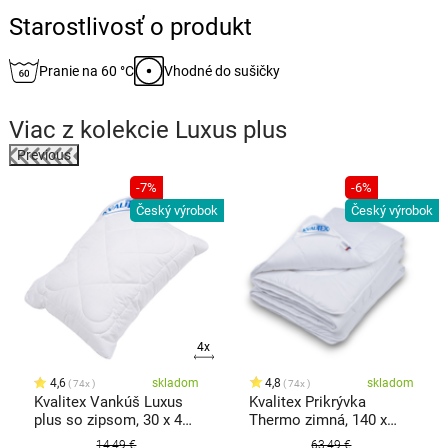
Starostlivosť o produkt
Pranie na 60 °C
Vhodné do sušičky
Viac z kolekcie
Luxus plus
Previous
-7%
-6%
k
Český výrobok
Český výrobok
4x
4,6
skladom
4,8
skladom
74x
74x
Kvalitex Vankúš Luxus
Kvalitex Prikrývka
plus so zipsom, 30 x 40
Thermo zimná, 140 x
cm
200 cm
14,49 €
63,49 €