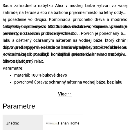
Sada záhradného nábytku
Alex v modrej farbe
vytvorí vo vašej
záhrade, na terase alebo na balkóne príjemné miesto na letný oddych
aj posedenie vo dvojici. Kombinácia prírodného dreva a modrého
čalúnenia pôsobí sviežo a vzdušne a dodáva vonkajšiemu priestoru
Nábytok je vyrobený zo
100 % bukového dreva
, ktoré sa vyznačuje
moderný, no zároveň prirodzený vzhľad.
pevnosťou, stabilitou a dlhou životnosťou. Povrch je ponechaný
bez
laku
a ošetrený
ochranným náterom na vodnej báze
, ktorý chráni
drevo pred vplyvmi počasia a zachováva jeho prirodzenú kresbu.
Súprava obsahuje dve skladacie kreslá a praktický stolík, vďaka čomu
Pohodlné kreslá ponúkajú komfortné sedenie ideálne na rannú kávu,
je vhodná aj do menších vonkajších priestorov a mimo sezóny sa
čítanie aj večerný relax.
ľahko skladuje.
Parametre:
materiál:
100 % bukové drevo
povrchová úprava:
ochranný náter na vodnej báze, bez laku
rozmery stolíka:
40 × 40 × 40 cm
(š × v × h)
Viac
rozmery kresla:
50 × 81 × 50 cm
(š × v × h)
dĺžka stoličky v zloženom stave:
150 cm
Parametre
počet kresiel:
2 ks
nosnosť kresla:
100 kg
Značka:
Hanah Home
nosnosť stola:
60 kg