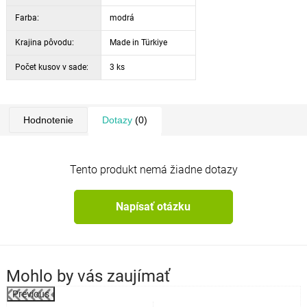
farba:
modrá / prírodná
Farba:
modrá
Krajina pôvodu:
Made in Türkiye
Počet kusov v sade:
3 ks
Hodnotenie
Dotazy
(0)
Tento produkt nemá žiadne dotazy
Napísať otázku
Mohlo by vás zaujímať
Previous