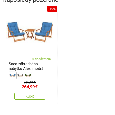
-19%
u dodávateľa
Sada záhradného
nábytku Alex, modrá
326,49 €
264,99
€
Kúpiť