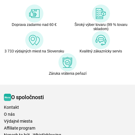
Doprava zadarmo nad 60 €
Široký výber tovaru (99 % tovaru
skladom)
3 733 výdajných miest na Slovensku
Kvalitný zákaznícky servis
Záruka vrátenia peňazí
O spoločnosti
Kontakt
O nás
Výdajné miesta
Affiliate program
Nenech to být - Whistleblowing