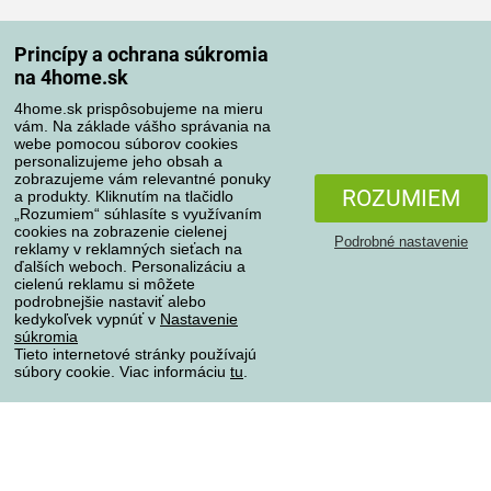
Spôsoby dopravy
Princípy a ochrana súkromia
na 4home.sk
4home.sk prispôsobujeme na mieru
Spôsoby platby
vám. Na základe vášho správania na
webe pomocou súborov cookies
personalizujeme jeho obsah a
zobrazujeme vám relevantné ponuky
Spoľahlivý obchod
ROZUMIEM
a produkty. Kliknutím na tlačidlo
„Rozumiem“ súhlasíte s využívaním
cookies na zobrazenie cielenej
Podrobné nastavenie
reklamy v reklamných sieťach na
ďalších weboch. Personalizáciu a
cielenú reklamu si môžete
podrobnejšie nastaviť alebo
kedykoľvek vypnúť v
Nastavenie
súkromia
Tieto internetové stránky používajú
súbory cookie. Viac informáciu
tu
.
Ochrana osobných údajov