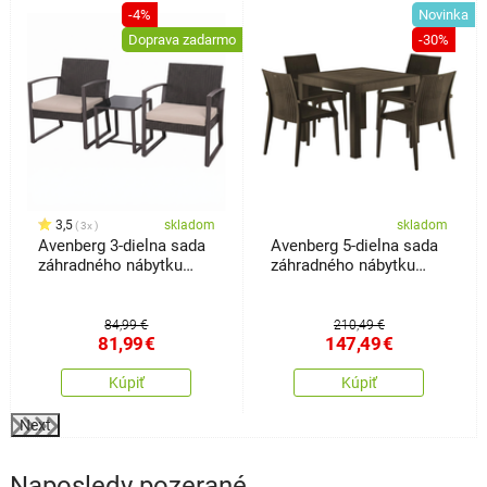
-4%
Novinka
o
Doprava zadarmo
-30%
3,5
skladom
skladom
3x
Avenberg 3-dielna sada
Avenberg 5-dielna sada
záhradného nábytku
záhradného nábytku
Belfast
Natura,hnedá
84,99 €
210,49 €
81,99
€
147,49
€
Kúpiť
Kúpiť
Next
Naposledy pozerané