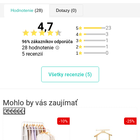
Hodnotenie
(28)
Dotazy
(0)
4,7
23
5
3
4
1
3
96% zákazníkov odporúča
1
2
28 hodnotenie
0
1
5 recenzií
Všetky recenzie (5)
Mohlo by vás zaujímať
Previous
%
-10%
-25%