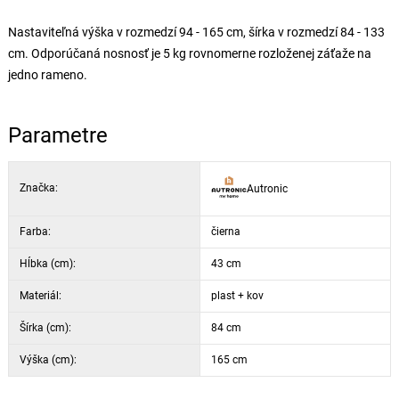
Nastaviteľná výška v rozmedzí 94 - 165 cm, šírka v rozmedzí 84 - 133
cm. Odporúčaná nosnosť je 5 kg rovnomerne rozloženej záťaže na
jedno rameno.
Parametre
Značka:
Autronic
Farba:
čierna
Hĺbka (cm):
43 cm
Materiál:
plast + kov
Šírka (cm):
84 cm
Výška (cm):
165 cm