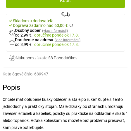
Kúpiť
Skladom u dodávateľa
Doprava zadarmo nad 60,00 €
Osobný odber
(viac informácií)
od 2,99 €
|
doručíme
pondelok 17.8.
Doručenie na adresu
(viac informácií)
od 3,99 €
|
doručíme
pondelok 17.8.
Nákupom získate
58 Pohodáčikov
Katalógové číslo:
689947
Popis
Chcete mať obľúbené kúsky oblečenia stále po ruke? Kúpte si tento
jednoduchý a praktický stojan. Malé držiaky po stranách umožňujú
zavesenie tašiek a kabeliek, poličky sú praktické na odkladanie škatúľ
alebo topánok. Vďaka kolieskam ho môžete bez problému presúvať,
kam práve potrebujete.