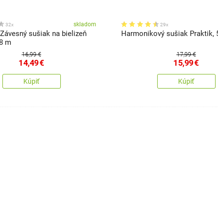
skladom
32x
29x
Závesný sušiak na bielizeň
Harmonikový sušiak Praktik,
18 m
16,99 €
17,99 €
14,49
€
15,99
€
Kúpiť
Kúpiť