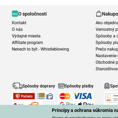
O spoločnosti
Nakupo
Kontakt
Ako objedn
O nás
Vernostný 
Výdajné miesta
Spôsoby a 
Affiliate program
Spôsoby pl
Nenech to být - Whistleblowing
Prečo naku
Nastavenie 
Obchodné 
Starostlivos
Spôsoby dopravy
Spôsoby platby
Spo
Princípy a ochrana súkromia 
4home.sk prispôsobujeme na mieru vá