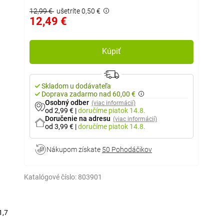
12,99 €
ušetríte 0,50 €
12,49 €
Kúpiť
Skladom u dodávateľa
Doprava zadarmo nad 60,00 €
Osobný odber
(viac informácií)
od 2,99 €
|
doručíme
piatok 14.8.
Doručenie na adresu
(viac informácií)
od 3,99 €
|
doručíme
piatok 14.8.
Nákupom získate
50 Pohodáčikov
Katalógové číslo:
803901
1,7