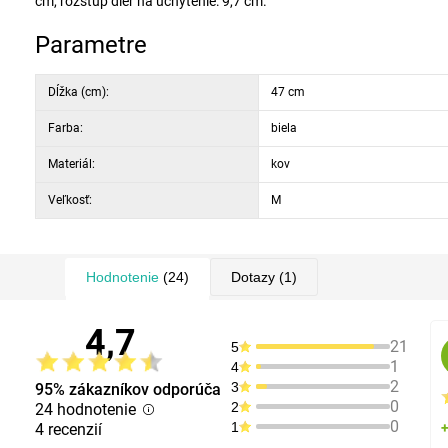
cm, rozstup dier na uchytenie: 9,7 cm.
Parametre
Dĺžka (cm):
47 cm
Farba:
biela
Materiál:
kov
Veľkosť:
M
Hodnotenie
(24)
Dotazy
(1)
4,7
21
5
1
4
2
3
95% zákazníkov odporúča
0
2
24 hodnotenie
0
1
4 recenzií