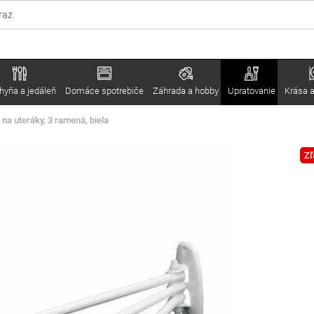
hyňa a jedáleň
Domáce spotrebiče
Záhrada a hobby
Upratovanie
Krása a
 na uteráky, 3 ramená, biela
Zľ