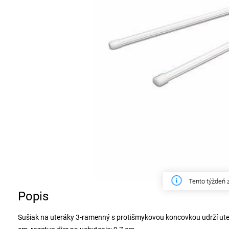
Tento týždeň 
Popis
Sušiak na uteráky 3-ramenný s protišmykovou koncovkou udrží uter