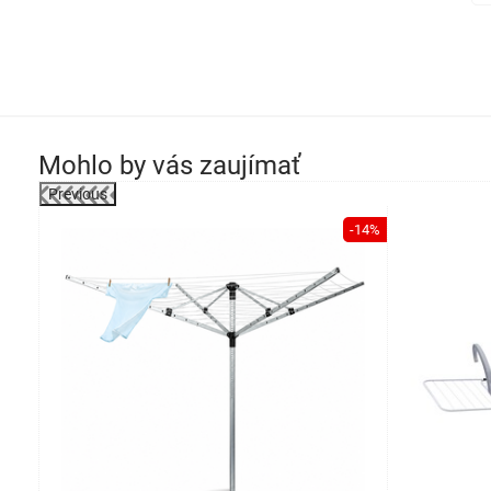
Mohlo by vás zaujímať
Previous
-17%
-14%