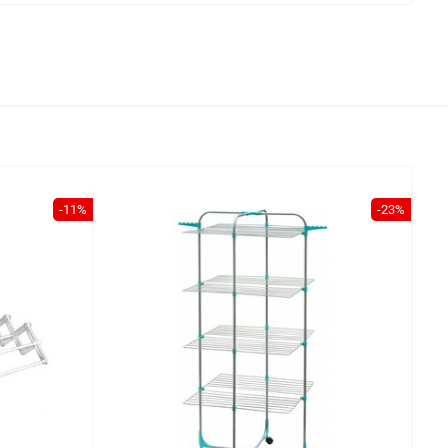
-11%
-23%