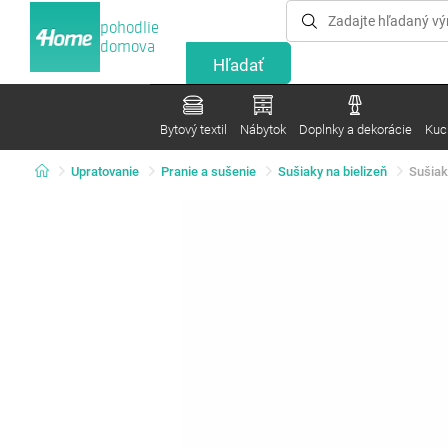
pohodlie
domova
Bytový textil
Nábytok
Doplnky a dekorácie
Kuc
Upratovanie
Pranie a sušenie
Sušiaky na bielizeň
Sušiak