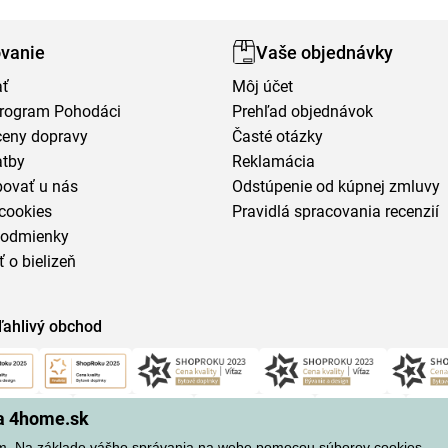
vanie
Vaše objednávky
ať
Môj účet
program Pohodáci
Prehľad objednávok
ceny dopravy
Časté otázky
atby
Reklamácia
povať u nás
Odstúpenie od kúpnej zmluvy
cookies
Pravidlá spracovania recenzií
podmienky
ť o bielizeň
ľahlivý obchod
na 4home.sk
m. Na základe vášho správania na webe pomocou súborov cookies