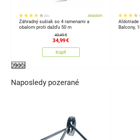
osti
om
skladom
20x
Záhradný sušiak so 4 ramenami a
Aldotrade 
obalom proti dažďu 50 m
Balcony, 
40,49 €
34,99
€
Kúpiť
Next
Naposledy pozerané