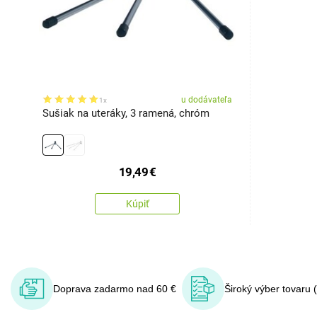
u dodávateľa
1x
Sušiak na uteráky, 3 ramená, chróm
19,49
€
Kúpiť
Doprava zadarmo nad 60 €
Široký výber tovaru 