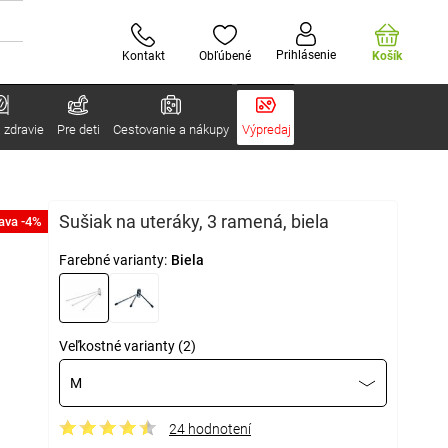
Prihlásenie
Kontakt
Obľúbené
Košík
 zdravie
Pre deti
Cestovanie a nákupy
Výpredaj
Sušiak na uteráky, 3 ramená, biela
ava -4%
Farebné varianty:
Biela
Veľkostné varianty (2)
M
24 hodnotení