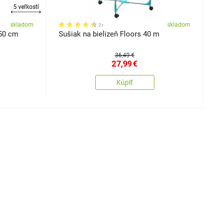
5 veľkostí
skladom
skladom
3x
 50 cm
Sušiak na bielizeň Floors 40 m
S
1
36,49 €
27,99
€
Kúpiť