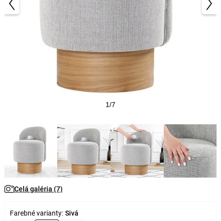
1/7
Celá galéria (7)
Farebné varianty:
Sivá