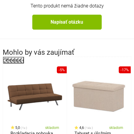
Tento produkt nemá žiadne dotazy
Napísať otázku
Mohlo by vás zaujímať
Previous
%
-5%
-17%
5,0
skladom
4,6
skladom
1x
14x
Rozkladacia pohovka
Taburet s úložným