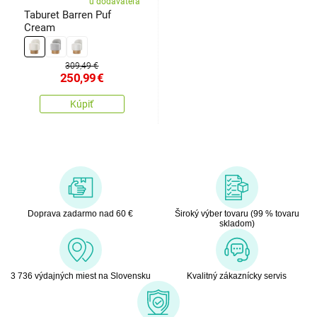
u dodávateľa
Taburet Barren Puf
Cream
309,49 €
250,99
€
Kúpiť
Doprava zadarmo nad 60 €
Široký výber tovaru (99 % tovaru
skladom)
3 736 výdajných miest na Slovensku
Kvalitný zákaznícky servis