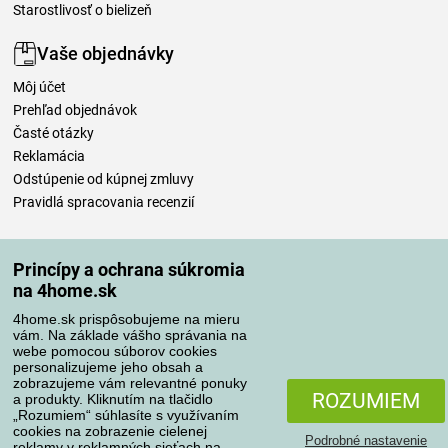
Starostlivosť o bielizeň
Vaše objednávky
Môj účet
Prehľad objednávok
Časté otázky
Reklamácia
Odstúpenie od kúpnej zmluvy
Pravidlá spracovania recenzií
Spôsoby dopravy
Princípy a ochrana súkromia
na 4home.sk
4home.sk prispôsobujeme na mieru
Spôsoby platby
vám. Na základe vášho správania na
webe pomocou súborov cookies
personalizujeme jeho obsah a
zobrazujeme vám relevantné ponuky
Spoľahlivý obchod
ROZUMIEM
a produkty. Kliknutím na tlačidlo
„Rozumiem“ súhlasíte s využívaním
cookies na zobrazenie cielenej
Podrobné nastavenie
reklamy v reklamných sieťach na