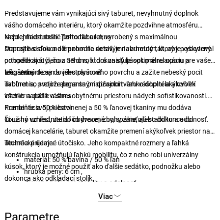
Predstavujeme vám vynikajúci sivý taburet, nevyhnutný doplnok
vášho domáceho interiéru, ktorý okamžite pozdvihne atmosféru
každej miestnosti. Tento taburet, vyrobený s maximálnou
Neprehliadnuteľné pohodlie a luxus
starostlivosťou a dôrazom na detail, je navrhnutý tak, aby poskytoval
Doprajte si dokonalé pohodlie so sivým taburetom, ktorý je vybavený
pohodlie aj štýl, čo z neho robí dokonalý kúsok pre relaxáciu a
ortopedickou penou 35 dns, ktorá zaisťuje optimálnu oporu pre vaše
leňošenie.
telo. Zaborte sa do jeho plyšového povrchu a zažite nebeský pocit
Elegantný dizajn a všestrannosť
uvoľnenia, pretože pena sa prispôsobí tvaru vášho tela a uvoľní
Taburet so svojim elegantným dizajnom ľahko doplní akýkoľvek
všetko napätie a stres.
interiér a dodá vášmu obytnému priestoru nádych sofistikovanosti.
Kombinácia 50 % bavlnenej a 50 % ľanovej tkaniny mu dodáva
Premeňte svoj priestor
luxusný vzhľad, zatiaľ čo drevené nohy zaisťujú stabilitu a odolnosť.
Či už ho umiestnite do obývacej izby, spálne, alebo dokonca do
domácej kancelárie, taburet okamžite premení akýkoľvek priestor na
útulné a príjemné útočisko. Jeho kompaktné rozmery a ľahká
Technické údaje:
konštrukcia umožňujú ľahkú mobilitu, čo z neho robí univerzálny
materiál: 50 % bavlna / 50 % ľan
kúsok, ktorý je možné použiť ako ďalšie sedátko, podnožku alebo
hrúbka peny: 6 cm ,
dokonca ako odkladací stolík.
drevené nohy pre stabilitu a odolnosť
výška: 66 cm, priemer: 47 cm
Viac
výška na sedenie: 44 cm
Parametre