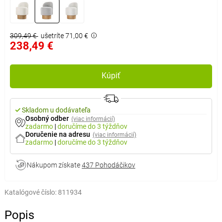
309,49 €
ušetríte 71,00 €
238,49 €
Kúpiť
Skladom u dodávateľa
Osobný odber
(viac informácií)
zadarmo
|
doručíme
do 3 týždňov
Doručenie na adresu
(viac informácií)
zadarmo
|
doručíme
do 3 týždňov
Nákupom získate
437 Pohodáčikov
Katalógové číslo:
811934
Popis