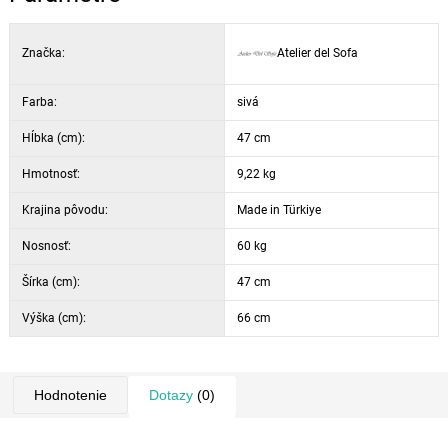
Značka:
Atelier del Sofa
Farba:
sivá
Hĺbka (cm):
47 cm
Hmotnosť:
9,22 kg
Krajina pôvodu:
Made in Türkiye
Nosnosť:
60 kg
Šírka (cm):
47 cm
Výška (cm):
66 cm
Hodnotenie
Dotazy
(0)