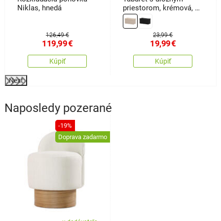
Niklas, hnedá
priestorom, krémová, 76
x 37 x 37 cm
126,49 €
23,99 €
119,99
€
19,99
€
Kúpiť
Kúpiť
Next
Naposledy pozerané
-19%
Doprava zadarmo