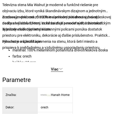
Televízna stena Mia Walnut je moderné a funkčné riešenie pre
obývaciu izbu, ktoré vyniká škandinávskym dizajnom a jednotným
orechovým dekorom. Čisté línie a prírodný tón dreva vytvárajú
Zostava je vyrobená zo 100% melamínom potiahnutej drevotrieskovej
nadčasový vzhľad, ktorý sa ľahko zladí s moderným, minimalistickým
dosky s hrúbkou 18 mm, ktorá zaisťuje pevnosť a dlhú životnosť.
aj prírodne ladeným interiérom.
Televízny stolík doplnený nástennými policami ponúka dostatok
priestoru pre elektroniku, dekorácie aj ďalšie príslušenstvo. Praktickou
výhodou je možnosť upevnenia na stenu, ktorá šetrí miesto a
Parametre a špecifikácie:
prispieva k prehľadnému a vzdušnému usporiadaniu priestoru.
materiál: 100% melamínom potiahnutá drevotriesková doska
farba: orech
hrúbka: 18 mm
rozmery TV stolíka: 180 × 48,6 × 35 cm
Viac
nástenné police: 22,1 × 90 × 20,3 cm (2 ks) 133 × 15 × 15 cm (2
Parametre
ks)
Značka:
Hanah Home
Dekor:
orech