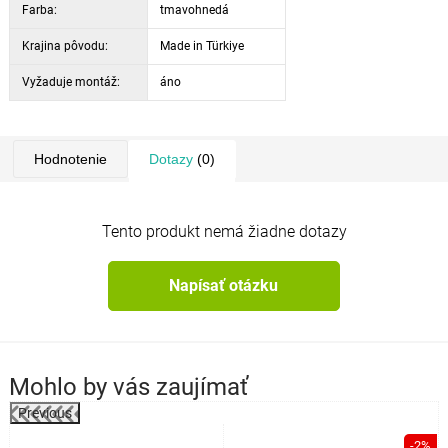
Farba:
tmavohnedá
Krajina pôvodu:
Made in Türkiye
Vyžaduje montáž:
áno
Hodnotenie
Dotazy
(0)
Tento produkt nemá žiadne dotazy
Napísať otázku
Mohlo by vás zaujímať
Previous
%
-2%