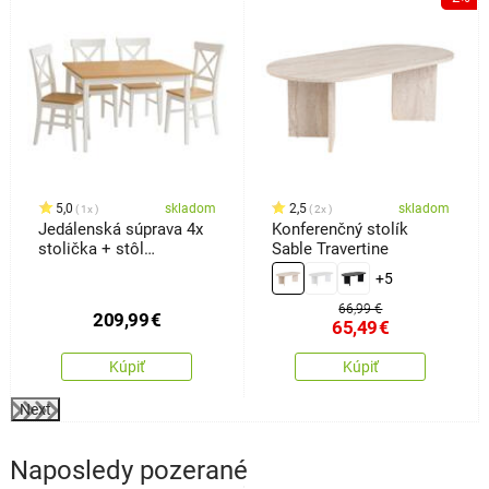
5,0
skladom
2,5
skladom
1x
2x
Jedálenská súprava 4x
Konferenčný stolík
stolička + stôl
Sable Travertine
Kampali,biela
+5
66,99 €
209,99
€
65,49
€
Kúpiť
Kúpiť
Next
Naposledy pozerané