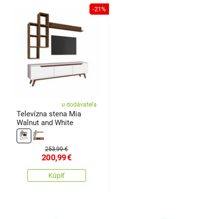
-21%
u dodávateľa
Televízna stena Mia
Walnut and White
253,99 €
200,99
€
Kúpiť