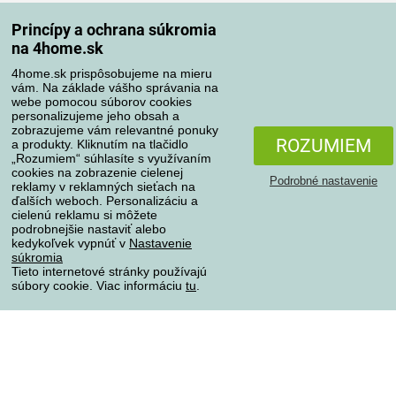
Spôsoby dopravy
Princípy a ochrana súkromia
na 4home.sk
4home.sk prispôsobujeme na mieru
Spôsoby platby
vám. Na základe vášho správania na
webe pomocou súborov cookies
personalizujeme jeho obsah a
zobrazujeme vám relevantné ponuky
Spoľahlivý obchod
ROZUMIEM
a produkty. Kliknutím na tlačidlo
„Rozumiem“ súhlasíte s využívaním
cookies na zobrazenie cielenej
Podrobné nastavenie
reklamy v reklamných sieťach na
ďalších weboch. Personalizáciu a
cielenú reklamu si môžete
podrobnejšie nastaviť alebo
kedykoľvek vypnúť v
Nastavenie
súkromia
Tieto internetové stránky používajú
súbory cookie. Viac informáciu
tu
.
Ochrana osobných údajov