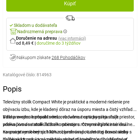
Kúpiť
Skladom u dodávateľa
Nadrozmerná preprava
Doručenie na adresu
(viac informácií)
od 8,49 €
|
doručíme
do 3 týždňov
Nákupom získate
268 Pohodáčikov
Katalógové číslo:
814963
Popis
Televízny stolík Compact White je praktické a moderné riešenie pre
obývaciu izbu, kde je kladený dôraz na úsporu miesta a čistý vzhľad.
Biele prevedenie pôsobí sviežo, vzdušne a opticky prejasňuje priestor,
Vďaka svojmu kompaktnému rohovému tvaru ponúka stolík
vďaka čomu sa stolík ľahko kombinuje s rôznymi štýlmi interiéru.
prekvapivo dostatok úložného priestoru. Otvorené police sú ideálne
na umiestnenie herných konzol, prehrávačov, set-top boxov alebo
Korpus je vyrobený zo 100% melamínom potiahnutej drevotriesky s
ďalšej elektroniky a pomáhajú udržať zábavnú zónu prehľadnú a
hrúbkou 18 mm, ktorá zaisťuje pevnosť, stabilitu a dlhú životnosť.