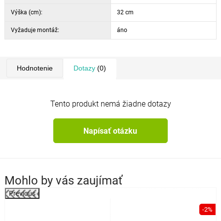
Výška (cm):
32 cm
Vyžaduje montáž:
áno
Hodnotenie
Dotazy
(0)
Tento produkt nemá žiadne dotazy
Napísať otázku
Mohlo by vás zaujímať
Previous
%
-2%