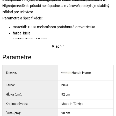
organizovanú.
Nízke prevedenie pôsobí nenápadne, ale zároveň poskytuje stabilný
základ pre televízor.
Parametre a špecifikácie:
materiál: 100% melamínom potiahnutá drevotrieska
farba: biela
hrúbka dosky: 18 mm
šírka: 90 cm, výška: 32 cm, hĺbka: 92 cm
Viac
Parametre
Značka:
Hanah Home
Farba:
biela
Hĺbka (cm):
92 cm
Krajina pôvodu:
Made in Türkiye
Šírka (cm):
90 cm