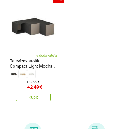
u dodávateľa
Televízny stolík
Compact Light Mocha
and Anthracite
182,99 €
142,49
€
Kúpiť