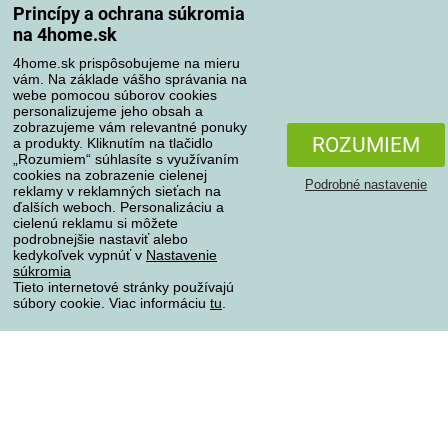
Princípy a ochrana súkromia
na 4home.sk
4home.sk prispôsobujeme na mieru
Spôsoby platby
vám. Na základe vášho správania na
webe pomocou súborov cookies
personalizujeme jeho obsah a
zobrazujeme vám relevantné ponuky
Spoľahlivý obchod
ROZUMIEM
a produkty. Kliknutím na tlačidlo
„Rozumiem“ súhlasíte s využívaním
cookies na zobrazenie cielenej
Podrobné nastavenie
reklamy v reklamných sieťach na
ďalších weboch. Personalizáciu a
cielenú reklamu si môžete
podrobnejšie nastaviť alebo
kedykoľvek vypnúť v
Nastavenie
súkromia
Tieto internetové stránky používajú
súbory cookie. Viac informáciu
tu
.
Ochrana osobných údajov
Všetky práva vyhradené © 2004-2026 4home, a.s.