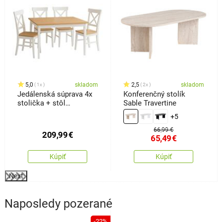
5,0
skladom
2,5
skladom
1x
2x
Jedálenská súprava 4x
Konferenčný stolík
stolička + stôl
Sable Travertine
Kampali,biela
+5
66,99 €
209,99
€
65,49
€
Kúpiť
Kúpiť
Next
Naposledy pozerané
-22%