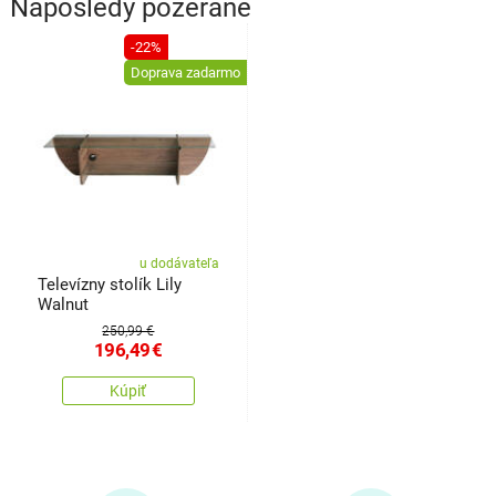
Naposledy pozerané
-22%
Doprava zadarmo
u dodávateľa
Televízny stolík Lily
Walnut
250,99 €
196,49
€
Kúpiť