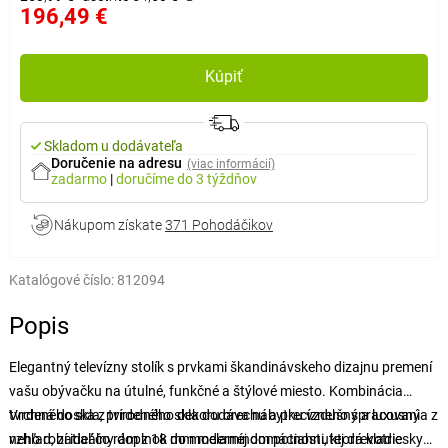
196,49 €
Kúpiť
Skladom u dodávateľa
Doručenie na adresu
(viac informácií)
zadarmo
|
doručíme
do 3 týždňov
Nákupom získate
371 Pohodáčikov
Katalógové číslo:
812094
Popis
Elegantný televízny stolík s prvkami škandinávskeho dizajnu premení
vašu obývačku na útulné, funkčné a štýlové miesto. Kombinácia
tvrdeného skla, prírodného dekoru orechu a precízneho spracovania z
Vrchná doska z tvrdeného skla dodáva nábytku vzdušný a luxusný
neho robí ideálny doplnok do modernej domácnosti, ktorá kladie
vzhľad, zatiaľ čo rám z 18 mm melamínom potiahnutej drevotriesky