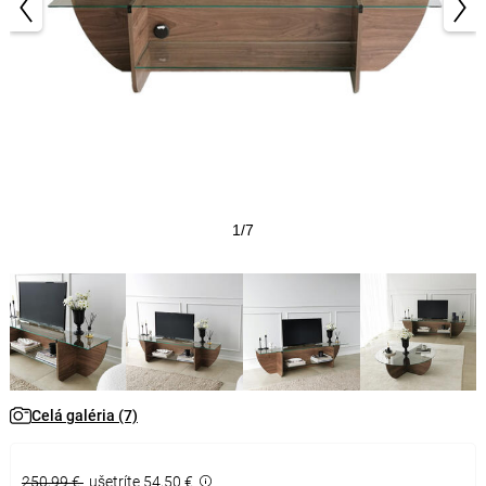
1/7
Celá galéria (7)
250,99 €
ušetríte 54,50 €