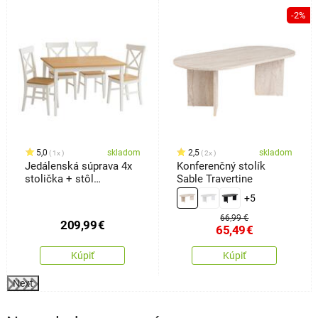
%
-2%
5,0
skladom
2,5
skladom
1x
2x
Jedálenská súprava 4x
Konferenčný stolík
stolička + stôl
Sable Travertine
Kampali,biela
+5
66,99 €
209,99
€
65,49
€
Kúpiť
Kúpiť
Next