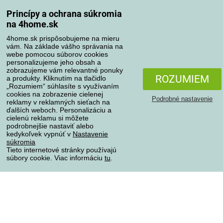
Spôsoby dopravy
Princípy a ochrana súkromia
na 4home.sk
4home.sk prispôsobujeme na mieru
Spôsoby platby
vám. Na základe vášho správania na
webe pomocou súborov cookies
personalizujeme jeho obsah a
zobrazujeme vám relevantné ponuky
Spoľahlivý obchod
ROZUMIEM
a produkty. Kliknutím na tlačidlo
„Rozumiem“ súhlasíte s využívaním
cookies na zobrazenie cielenej
Podrobné nastavenie
reklamy v reklamných sieťach na
ďalších weboch. Personalizáciu a
cielenú reklamu si môžete
podrobnejšie nastaviť alebo
kedykoľvek vypnúť v
Nastavenie
súkromia
Tieto internetové stránky používajú
súbory cookie. Viac informáciu
tu
.
Ochrana osobných údajov