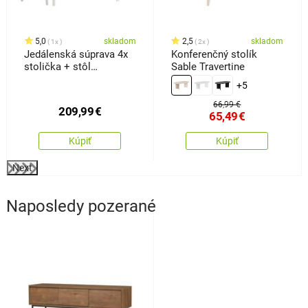
5,0
skladom
2,5
skladom
1x
2x
Jedálenská súprava 4x
Konferenčný stolík
stolička + stôl
Sable Travertine
Kampali,biela
+5
66,99 €
209,99
€
65,49
€
Kúpiť
Kúpiť
Next
Naposledy pozerané