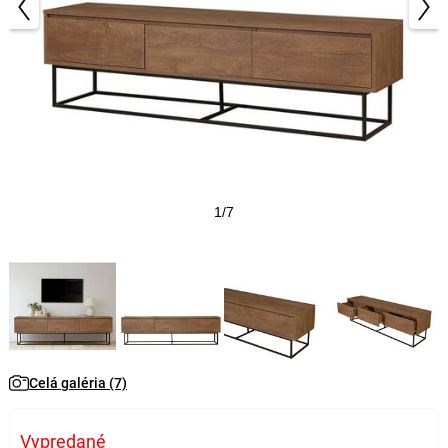
1/7
Celá galéria (7)
Vypredané