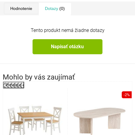
Hodnotenie
Dotazy
(0)
Tento produkt nemá žiadne dotazy
Napísať otázku
Mohlo by vás zaujímať
Previous
%
-2%