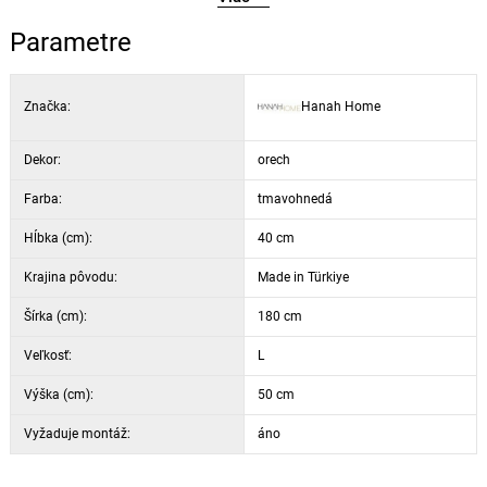
rozmery: 180 × 50 × 40 cm
Parametre
stredná polica: 60 × 16 cm
výška nôh: 23 cm
Značka:
Hanah Home
Dekor:
orech
Farba:
tmavohnedá
Hĺbka (cm):
40 cm
Krajina pôvodu:
Made in Türkiye
Šírka (cm):
180 cm
Veľkosť:
L
Výška (cm):
50 cm
Vyžaduje montáž:
áno