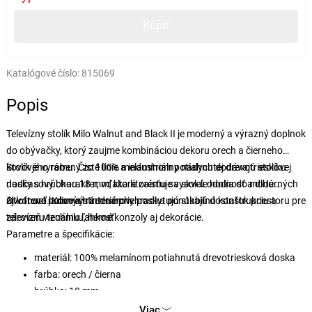
Kúpiť
Katalógové číslo:
815069
Popis
Televízny stolík Milo Walnut and Black II je moderný a výrazný doplnok
do obývačky, ktorý zaujme kombináciou dekoru orech a čierneho
kovového rámu. Čisté línie a industriálny nádych dodávajú stolíku
Stolík je vyrobený zo 100% melamínom potiahnutej drevotrieskovej
nadčasový charakter, vďaka ktorému sa skvele hodia do moderných
dosky s hrúbkou 18 mm, ktorá zaisťuje vysokú odolnosť a dlhú
aj loftovo ladených interiérov.
životnosť. Kovový rám a nohy poskytujú stabilnú konštrukciu a
Otvorené police a stredná priehradka ponúkajú dostatok priestoru pre
zároveň vizuálnu ľahkosť.
televíznu techniku, herné konzoly aj dekorácie.
Parametre a špecifikácie:
materiál: 100% melamínom potiahnutá drevotriesková doska
farba: orech / čierna
hrúbka: 18 mm
konštrukcia: kovový rám
Viac