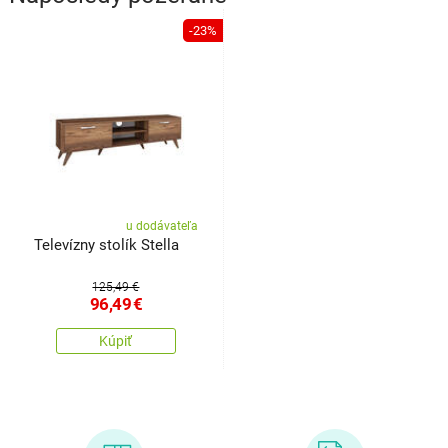
-23%
u dodávateľa
Televízny stolík Stella
125,49 €
96,49
€
Kúpiť