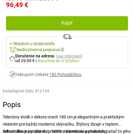
96,49 €
Kúpiť
Skladom u dodávateľa
Nadrozmerná preprava
Doručenie na adresu
(viac informácií)
od 29,99 €
|
doručíme
do 4 týždňov
Nákupom získate
185 Pohodáčikov
Katalógové číslo:
812143
Popis
Televízny stolík v dekore orech 180 cm je elegantným a praktickým
riešením pre každú modernú obývačku. Štýlový dizajn v teplom
odtieni dreva prináša do priestoru harmóniu a poriadok, zatiaľ čo jeho
Telo stolíka je vyrobené zo 100% melamínom potiahnutej