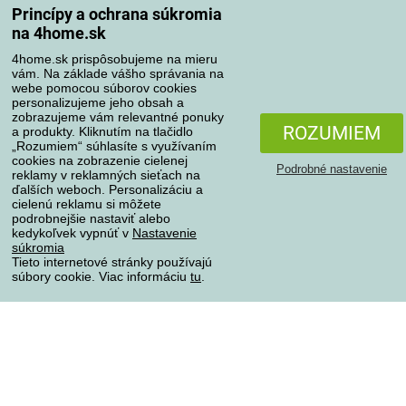
Spôsoby dopravy
Princípy a ochrana súkromia
na 4home.sk
4home.sk prispôsobujeme na mieru
Spôsoby platby
vám. Na základe vášho správania na
webe pomocou súborov cookies
personalizujeme jeho obsah a
zobrazujeme vám relevantné ponuky
Spoľahlivý obchod
ROZUMIEM
a produkty. Kliknutím na tlačidlo
„Rozumiem“ súhlasíte s využívaním
cookies na zobrazenie cielenej
Podrobné nastavenie
reklamy v reklamných sieťach na
ďalších weboch. Personalizáciu a
cielenú reklamu si môžete
podrobnejšie nastaviť alebo
kedykoľvek vypnúť v
Nastavenie
súkromia
Tieto internetové stránky používajú
súbory cookie. Viac informáciu
tu
.
Ochrana osobných údajov
Všetky práva vyhradené © 2004-2026 4home, a.s.