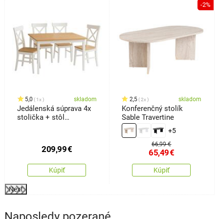
%
-2%
5,0
skladom
2,5
skladom
1x
2x
Jedálenská súprava 4x
Konferenčný stolík
stolička + stôl
Sable Travertine
Kampali,biela
+5
66,99 €
209,99
€
65,49
€
Kúpiť
Kúpiť
Next
Naposledy pozerané