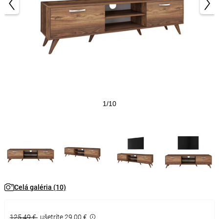
1/10
Celá galéria (10)
125,49 €
ušetríte 29,00 €