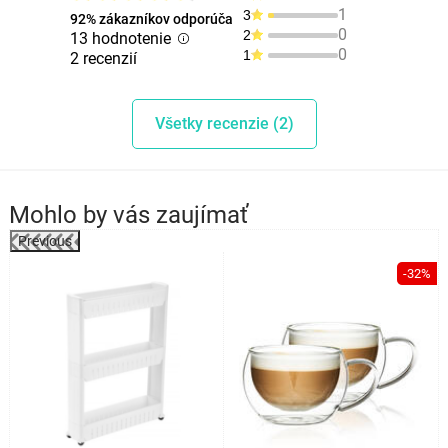
1
3
92% zákazníkov odporúča
0
2
13 hodnotenie
0
1
2 recenzií
Všetky recenzie (2)
Mohlo by vás zaujímať
Previous
%
-32%