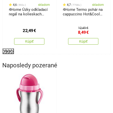
4,6
skladom
4,7
skladom
592x
7708x
4Home Úzky odkladací
4Home Termo pohár na
regál na kolieskach
cappuccino Hot&Cool
Slim Jim
280 ml, 2 ks
12,49 €
22,49
€
8,49
€
Kúpiť
Kúpiť
Next
Naposledy pozerané