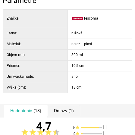
Parametre
Značka:
Tescoma
Farba:
ružová
Materiál:
nerez + plast
Objem (ml):
300 ml
Priemer:
10,5 cm
Umývačka riadu:
áno
Výška (cm):
18 cm
Hodnotenie
(13)
Dotazy
(1)
4,7
11
5
1
4