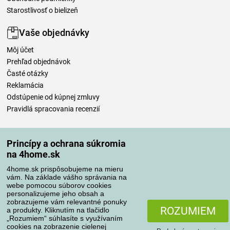
Starostlivosť o bielizeň
Vaše objednávky
Môj účet
Prehľad objednávok
Časté otázky
Reklamácia
Odstúpenie od kúpnej zmluvy
Pravidlá spracovania recenzií
Spôsoby dopravy
Princípy a ochrana súkromia
na 4home.sk
4home.sk prispôsobujeme na mieru
Spôsoby platby
vám. Na základe vášho správania na
webe pomocou súborov cookies
personalizujeme jeho obsah a
zobrazujeme vám relevantné ponuky
Spoľahlivý obchod
ROZUMIEM
a produkty. Kliknutím na tlačidlo
„Rozumiem“ súhlasíte s využívaním
cookies na zobrazenie cielenej