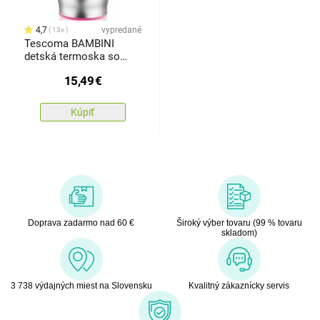
4,7
vypredané
13x
Tescoma BAMBINI
detská termoska so
slamkou, ružová
15,49
€
Kúpiť
Doprava zadarmo nad 60 €
Široký výber tovaru (99 % tovaru
skladom)
3 738 výdajných miest na Slovensku
Kvalitný zákaznícky servis