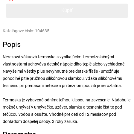
Kúpiť
Katalógové číslo:
104635
Popis
Nerezová vákuová termoska s vynikajúcimi termoizolačnými
vlastnosťami uchováva detské nápoje dlho teplé alebo vychladené.
Navyše má všetky plus nevyhnutné pre detské fľaše - umožňuje
pohodlné pitie pružnou silikónovou slamkou, vďaka silikónovému
tesneniu pri prenášaní netečie a pri bežnom použití je nerozbitná.
Termoska je vybavená odnímateľnou klipsou na zavesenie. Nádobu je
možné umývať v umývačke, uzáver, slamku a tesnenie čistite pod
tečúcou vodou a osušte. Vhodné pre deti od 12 mesiacov pod
dohľadom dospelej osoby. 3 roky záruka.