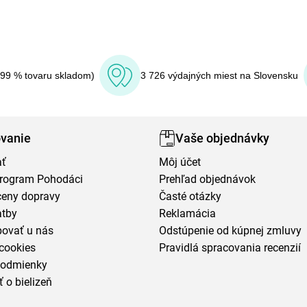
(99 % tovaru skladom)
3 726 výdajných miest na Slovensku
vanie
Vaše objednávky
ať
Môj účet
program Pohodáci
Prehľad objednávok
ceny dopravy
Časté otázky
atby
Reklamácia
povať u nás
Odstúpenie od kúpnej zmluvy
cookies
Pravidlá spracovania recenzií
podmienky
ť o bielizeň