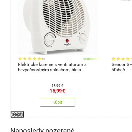
om
skladom
6x
Elektrické kúrenie s ventilátorom a
Sencor S
bezpečnostným spínačom, biela
šľahač
18,99 €
16,99
€
Kúpiť
Next
Naposledy pozerané