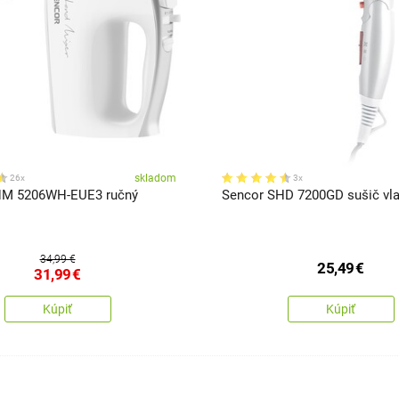
skladom
26x
3x
HM 5206WH-EUE3 ručný
Sencor SHD 7200GD sušič vl
34,99 €
25,49
€
31,99
€
Kúpiť
Kúpiť