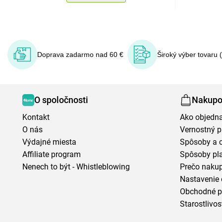
Doprava zadarmo nad 60 €
Široký výber tovaru 
O spoločnosti
Nakupo
Kontakt
Ako objedn
O nás
Vernostný 
Výdajné miesta
Spôsoby a 
Affiliate program
Spôsoby pl
Nenech to být - Whistleblowing
Prečo naku
Nastavenie 
Obchodné 
Starostlivos