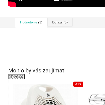
Hodnotenie
(3)
Dotazy
(0)
Mohlo by vás zaujímať
Previous
-11%
darmo