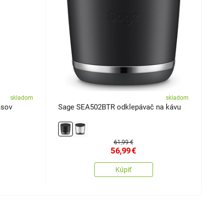
skladom
skladom
asov
Sage SEA502BTR odklepávač na kávu
S
61,99 €
56,99
€
Kúpiť