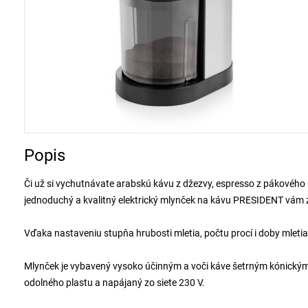
Popis
Či už si vychutnávate arabskú kávu z džezvy, espresso z pákového 
jednoduchý a kvalitný elektrický mlynček na kávu PRESIDENT vám za
Vďaka nastaveniu stupňa hrubosti mletia, počtu procí i doby mletia 
Mlynček je vybavený vysoko účinným a voči káve šetrným kónický
odolného plastu a napájaný zo siete 230 V.