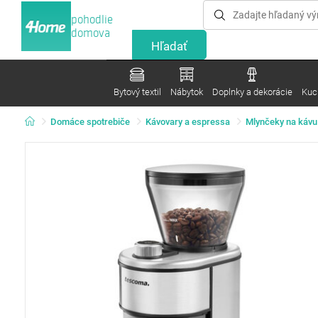
pohodlie
domova
Bytový textil
Nábytok
Doplnky a dekorácie
Kuc
Domáce spotrebiče
Kávovary a espressa
Mlynčeky na kávu