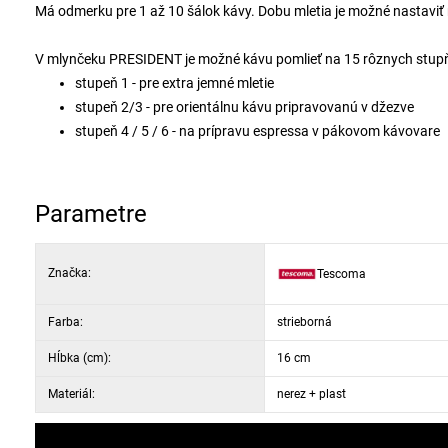
Má odmerku pre 1 až 10 šálok kávy. Dobu mletia je možné nastaviť 
V mlynčeku PRESIDENT je možné kávu pomlieť na 15 rôznych stupňo
stupeň 1 - pre extra jemné mletie
stupeň 2/3 - pre orientálnu kávu pripravovanú v džezve
stupeň 4 / 5 / 6 - na prípravu espressa v pákovom kávovare
stupeň 7 / 8 / 9 - na prípravu kávy v moka kanvičke
stupeň 10 / 11 - pre prekvapkávanú kávu
stupeň 12 / 13 - pre zalievanú kávu „turek“ a káva „french pr
Parametre
stupeň 15/15 - pre ľadovú kávu Cold brew
Značka:
Tescoma
Farba:
strieborná
Hĺbka (cm):
16 cm
Materiál:
nerez + plast