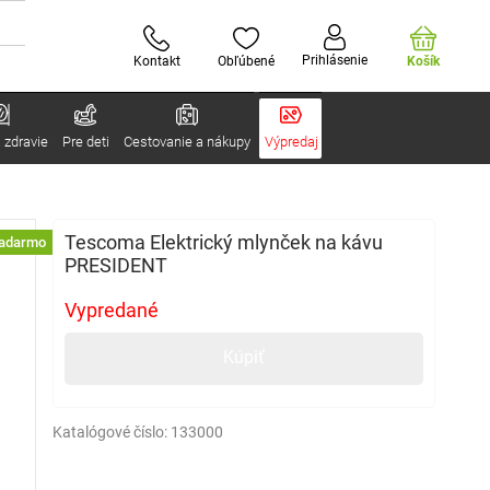
Prihlásenie
Kontakt
Obľúbené
Košík
 zdravie
Pre deti
Cestovanie a nákupy
Výpredaj
Tescoma Elektrický mlynček na kávu
zadarmo
PRESIDENT
Vypredané
Kúpiť
Katalógové číslo:
133000