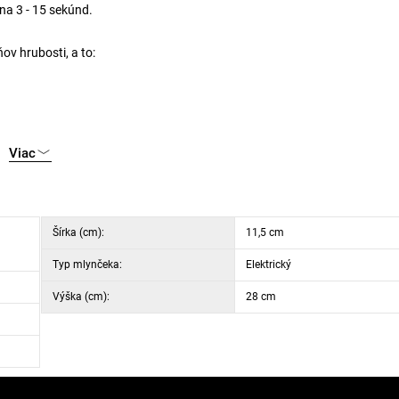
na 3 - 15 sekúnd.
v hrubosti, a to:
Viac
ess“
Šírka (cm):
11,5 cm
Typ mlynčeka:
Elektrický
Výška (cm):
28 cm