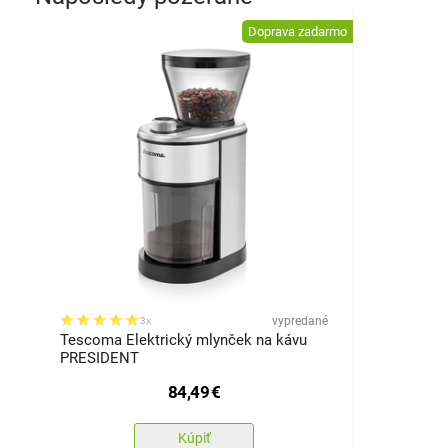
Doprava zadarmo
vypredané
3x
Tescoma Elektrický mlynček na kávu
PRESIDENT
84,49
€
Kúpiť