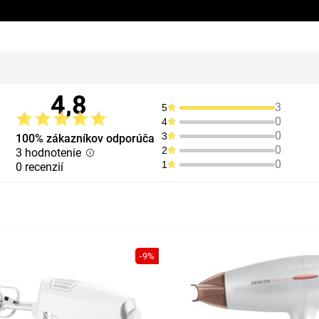
4,8
3
5
0
4
0
3
100% zákazníkov odporúča
0
2
3 hodnotenie
0
1
0 recenzií
-9%