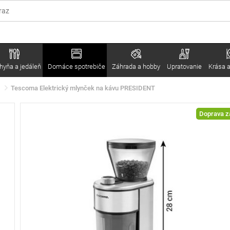
hyňa a jedáleň
Domáce spotrebiče
Záhrada a hobby
Upratovanie
Krása a
Tescoma Elektrický mlynček na kávu PRESIDENT
Doprava 