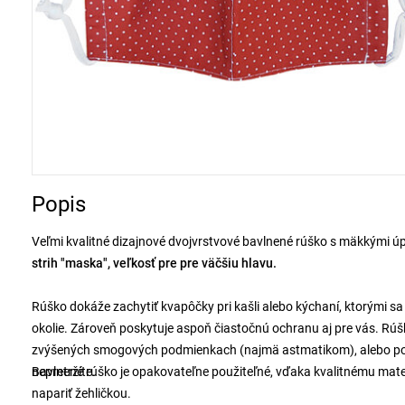
Popis
Veľmi kvalitné dizajnové dvojvrstvové bavlnené rúško s mäkkými ú
strih "maska", veľkosť pre pre väčšiu hlavu.
Rúško dokáže zachytiť kvapôčky pri kašli alebo kýchaní, ktorými sa
okolie. Zároveň poskytuje aspoň čiastočnú ochranu aj pre vás. Rúšk
zvýšených smogových podmienkach (najmä astmatikom), alebo poslú
nepretržite.
Bavlnené rúško je opakovateľne použiteľné, vďaka kvalitnému mat
napariť žehličkou.