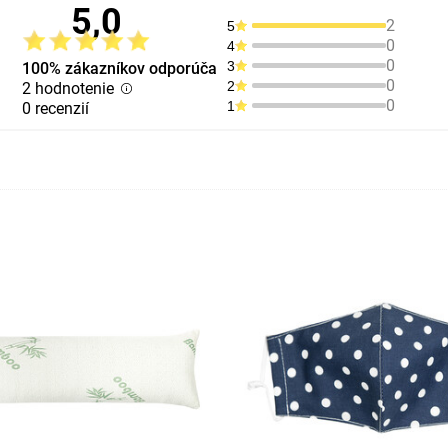
5,0
2
5
0
4
0
3
100% zákazníkov odporúča
0
2
2 hodnotenie
0
1
0 recenzií