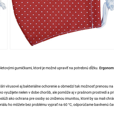
pletovými gumičkami, ktoré je možné upraviť na potrebnú dĺžku.
Ergonom
 šíri vírusové aj bakteriálne ochorenie a obmedzí tak možnosť prenosu na
o využijete nielen v dobe chorôb, ale pomôže aj v prašnom prostredí a pr
ži ako ochrana pre osoby so zníženou imunitou, ktoré by sa mali chrán
eriálu ho môžete bez problému vyprať na 60 °C, odporúčame bavlnenú ča