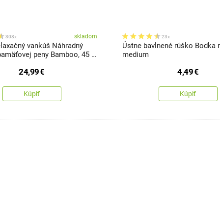
skladom
308x
23x
laxačný vankúš Náhradný
Ústne bavlnené rúško Bodka
pamäťovej peny Bamboo, 45 x
medium
24,99
€
4,49
€
Kúpiť
Kúpiť