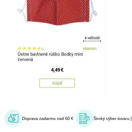
4 veľkosti
skladom
2x
Ústne bavlnené rúško Bodky mini
červená
4,49
€
Kúpiť
Doprava zadarmo nad 60 €
Široký výber tovaru 