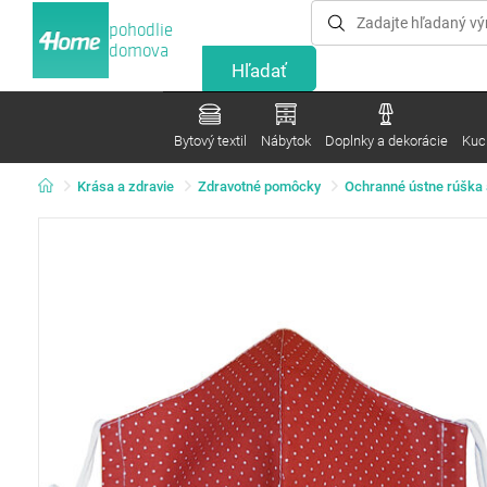
pohodlie
domova
Bytový textil
Nábytok
Doplnky a dekorácie
Kuc
Krása a zdravie
Zdravotné pomôcky
Ochranné ústne rúška 