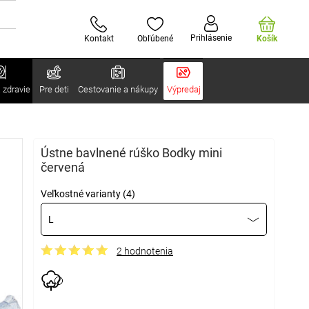
Prihlásenie
Kontakt
Obľúbené
Košík
 zdravie
Pre deti
Cestovanie a nákupy
Výpredaj
Ústne bavlnené rúško Bodky mini
červená
Veľkostné varianty (4)
L
2 hodnotenia