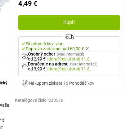
4,49 €
Kúpiť
Skladom 6 ks a viac
Doprava zadarmo nad 60,00 €
Osobný odber
(viac informácií)
od 2,99 €
|
doručíme
utorok 11.8.
Doručenie na adresu
(viac informácií)
od 3,99 €
|
doručíme
utorok 11.8.
ický
Nákupom získate
16 Pohodáčikov
Katalógové číslo:
230576
 vaše
i
iť
sť