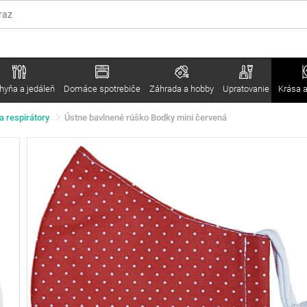
hyňa a jedáleň
Domáce spotrebiče
Záhrada a hobby
Upratovanie
Krása a
a respirátory
Ústne bavlnené rúško Bodky mini červená