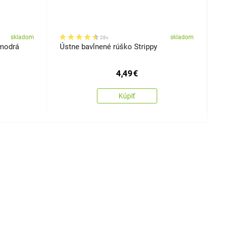
skladom
skladom
28x
 modrá
Ústne bavlnené rúško Strippy
Ú
m
4,49
€
Kúpiť