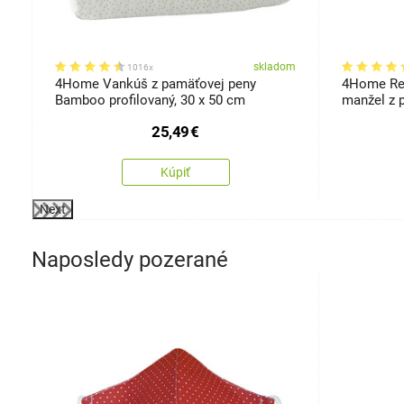
om
skladom
1016x
4Home Vankúš z pamäťovej peny
4Home Re
Bamboo profilovaný, 30 x 50 cm
manžel z 
120 cm
25,49
€
Kúpiť
Next
Naposledy pozerané