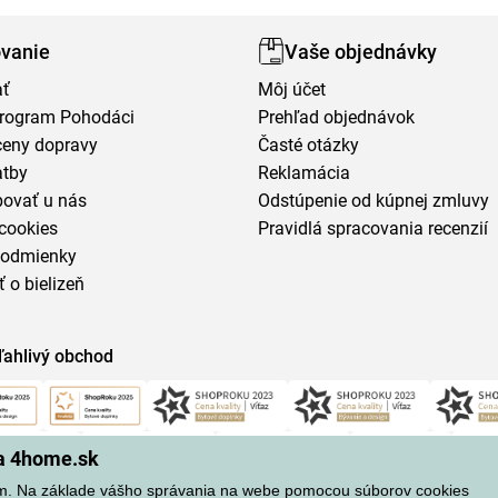
vanie
Vaše objednávky
ať
Môj účet
program Pohodáci
Prehľad objednávok
ceny dopravy
Časté otázky
atby
Reklamácia
povať u nás
Odstúpenie od kúpnej zmluvy
cookies
Pravidlá spracovania recenzií
podmienky
ť o bielizeň
ľahlivý obchod
na 4home.sk
m. Na základe vášho správania na webe pomocou súborov cookies