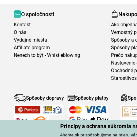
O spoločnosti
Nakupo
Kontakt
Ako objedn
O nás
Vernostný 
Výdajné miesta
Spôsoby a 
Affiliate program
Spôsoby pl
Nenech to být - Whistleblowing
Prečo naku
Nastavenie 
Obchodné 
Starostlivos
Spôsoby dopravy
Spôsoby platby
Spo
Princípy a ochrana súkromia 
4home.sk prispôsobujeme na mieru vá