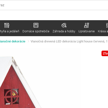
hyňa a jedáleň
Domáce spotrebiče
Záhrada a hobby
Upratovanie
Krása a
ianočné dekorácie
Vianočná drevená LED dekorácia Light house červená, 11
Zľa