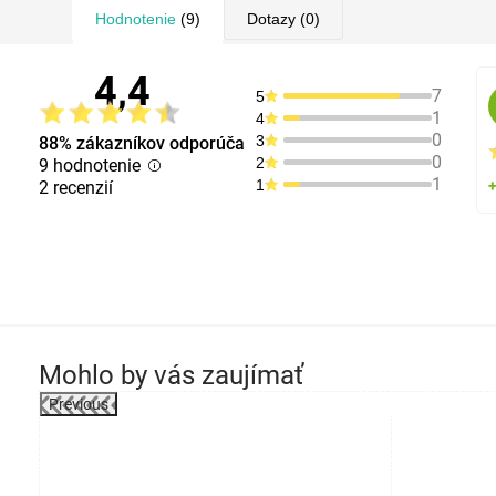
Hodnotenie
(9)
Dotazy
(0)
4,4
7
5
1
4
0
3
88% zákazníkov odporúča
0
2
9 hodnotenie
1
1
2 recenzií
Mohlo by vás zaujímať
Previous