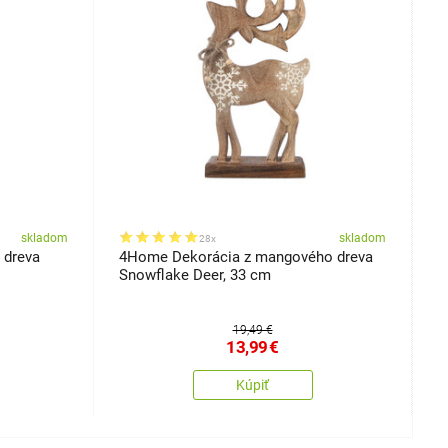
skladom
skladom
28x
 dreva
4Home Dekorácia z mangového dreva
4
Snowflake Deer, 33 cm
N
19,49 €
13,99
€
Kúpiť