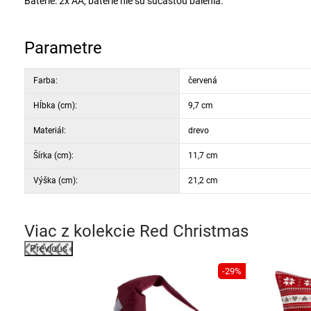
Batérie: 2x AA, batérie nie sú súčasťou balenia.
Parametre
Farba:
červená
Hĺbka (cm):
9,7 cm
Materiál:
drevo
Šírka (cm):
11,7 cm
Výška (cm):
21,2 cm
Viac z kolekcie
Red Christmas
Previous
-29%