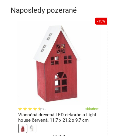
Naposledy pozerané
-15%
skladom
9x
Vianočná drevená LED dekorácia Light
house červená, 11,7 x 21,2 x 9,7 cm