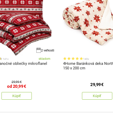
2 veľkosti
skladom
141x
140x
nočné obliečky mikroflanel
4Home Baránková deka Northe
150 x 200 cm
29,99 €
29,99
€
od
20,99
€
Kúpiť
Kúpiť