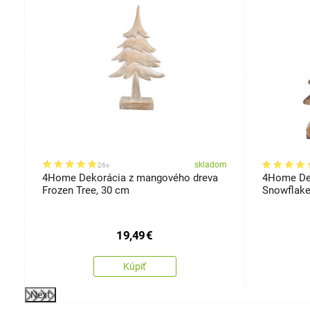
om
skladom
26x
4Home Dekorácia z mangového dreva
4Home De
Frozen Tree, 30 cm
Snowflake
19,49
€
Kúpiť
Next