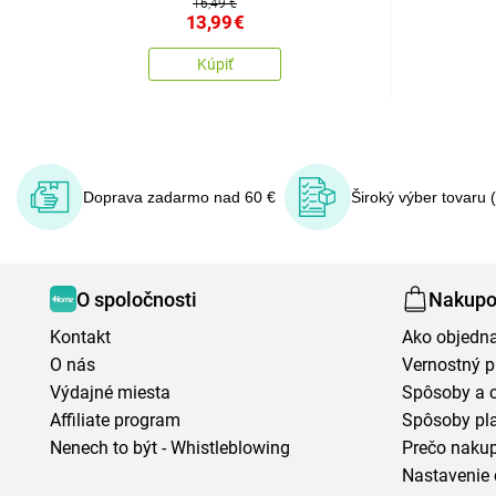
16,49 €
13,99
€
Kúpiť
Doprava zadarmo nad 60 €
Široký výber tovaru 
O spoločnosti
Nakupo
Kontakt
Ako objedn
O nás
Vernostný 
Výdajné miesta
Spôsoby a 
Affiliate program
Spôsoby pl
Nenech to být - Whistleblowing
Prečo naku
Nastavenie 