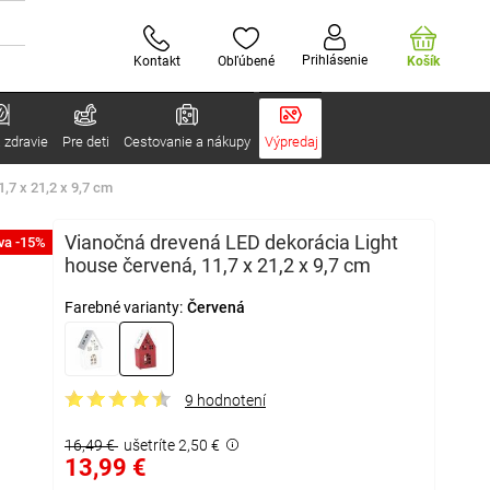
Prihlásenie
Kontakt
Obľúbené
Košík
 zdravie
Pre deti
Cestovanie a nákupy
Výpredaj
,7 x 21,2 x 9,7 cm
Vianočná drevená LED dekorácia Light
va -15%
house červená, 11,7 x 21,2 x 9,7 cm
Farebné varianty:
Červená
9 hodnotení
16,49 €
ušetríte 2,50 €
13,99 €