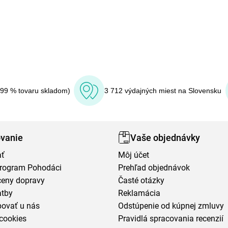
(99 % tovaru skladom)
3 712 výdajných miest na Slovensku
vanie
Vaše objednávky
ať
Môj účet
program Pohodáci
Prehľad objednávok
ceny dopravy
Časté otázky
atby
Reklamácia
povať u nás
Odstúpenie od kúpnej zmluvy
cookies
Pravidlá spracovania recenzií