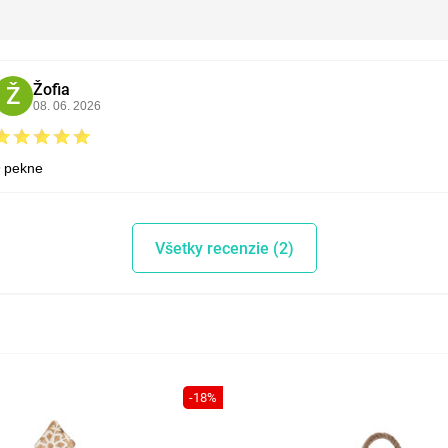
Žofia
Ž
08. 06. 2026
pekne
Všetky recenzie (2)
-18%