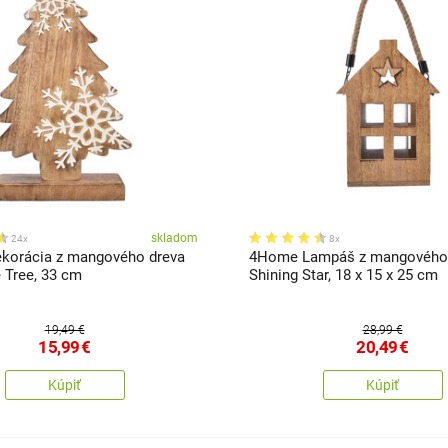
skladom
24x
8x
korácia z mangového dreva
4Home Lampáš z mangového
 Tree, 33 cm
Shining Star, 18 x 15 x 25 cm
19,49 €
28,99 €
15,99
€
20,49
€
Kúpiť
Kúpiť