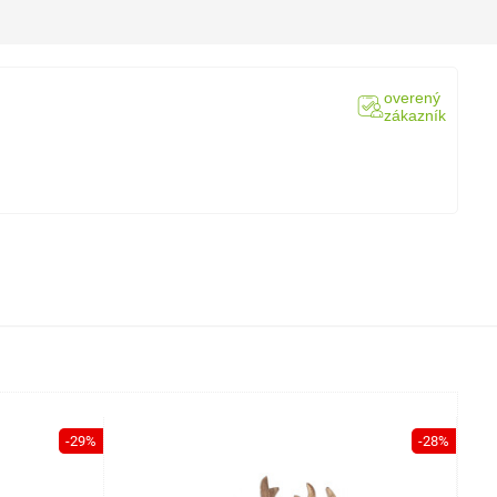
overený
zákazník
-29%
-28%