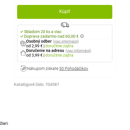
Kúpiť
Skladom 20 ks a viac
Doprava zadarmo nad 60,00 €
Osobný odber
(viac informácií)
od 2,99 €
|
doručíme
zajtra
Doručenie na adresu
(viac informácií)
od 3,99 €
|
doručíme
zajtra
Nákupom získate
50 Pohodáčikov
Katalógové číslo:
704587
iari.