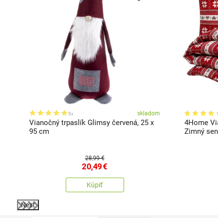
ľa
skladom
5x
Vianočný trpaslík Glimsy červená, 25 x
4Home Via
95 cm
Zimný sen
28,99 €
20,49
€
Kúpiť
Next