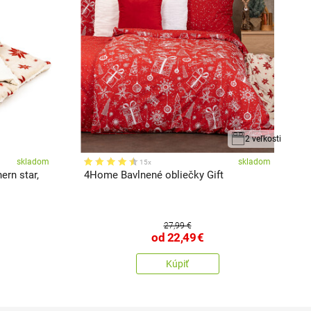
2 veľkosti
skladom
skladom
15x
rn star,
4Home Bavlnené obliečky Gift
V
27,99 €
od
22,49
€
Kúpiť