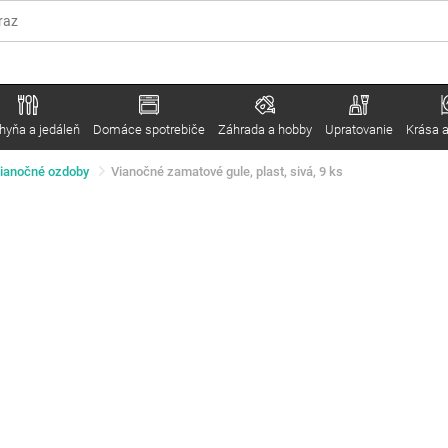
hyňa a jedáleň
Domáce spotrebiče
Záhrada a hobby
Upratovanie
Krása a
ianočné ozdoby
Vianočné zamatové gule, plast, sivá, 9 ks