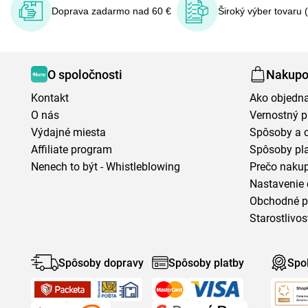
Doprava zadarmo nad 60 €
Široký výber tovaru 
O spoločnosti
Nakupo
Kontakt
Ako objedn
O nás
Vernostný 
Výdajné miesta
Spôsoby a 
Affiliate program
Spôsoby pl
Nenech to být - Whistleblowing
Prečo naku
Nastavenie 
Obchodné 
Starostlivos
Spôsoby dopravy
Spôsoby platby
Spo