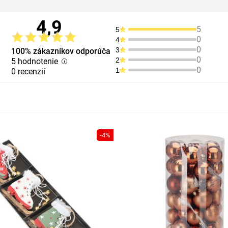
4,9
5
5
0
4
0
3
100% zákazníkov odporúča
0
2
5 hodnotenie
0
1
0 recenzií
-4%