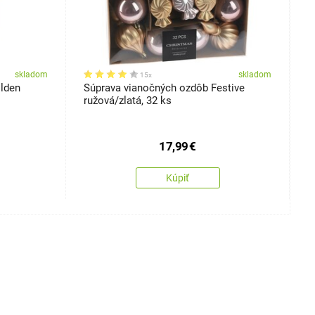
skladom
skladom
15x
lden
Súprava vianočných ozdôb Festive
S
ružová/zlatá, 32 ks
5
17,99
€
Kúpiť