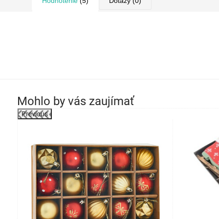
Hodnotenie
(5)
Dotazy
(0)
Mohlo by vás zaujímať
Previous