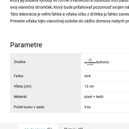
ktorý jej dodáva výhody vo forme trvanlivosti a odolnosti voči pád
svoj vianočný stromček, ktorý bude priťahovať pozornosť svojim 
Táto dekorácia je veľmi ľahká a vďaka očku z drôtika ju ľahko zave
Prineste vďaka tejto vianočnej ozdobe do vášho domova nádych prí
skutočne vyniknúť. Priemer gule: 6 cm.
Parametre
Značka:
Autronic
Farba:
sivá
Hĺbka (cm):
13 cm
Materiál:
plast + textil
Počet kusov v sade:
9 ks