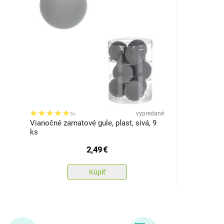
vypredané
5x
Vianočné zamatové gule, plast, sivá, 9
ks
2,49
€
Kúpiť