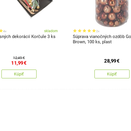
skladom
4x
2x
sných dekorácií Korčule 3 ks
Súprava vianočných ozdôb Go
Brown, 100 ks, plast
12,49 €
28,99
€
11,99
€
Kúpiť
Kúpiť