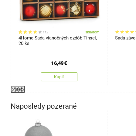
osti
om
skladom
17x
4Home Sada vianočných ozdôb Tinsel,
Sada záve
20 ks
16,49
€
Kúpiť
Next
Naposledy pozerané