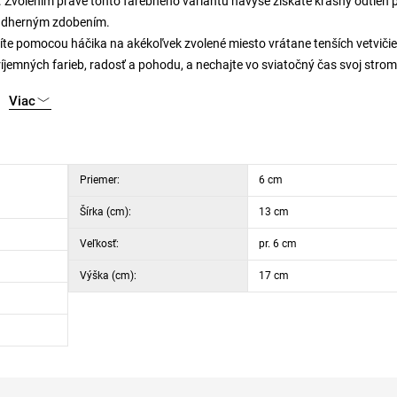
u. Zvolením práve tohto farebného variantu navyše získate krásny odtieň 
nádherným zdobením.
síte pomocou háčika na akékoľvek zvolené miesto vrátane tenších vetvičie
jemných farieb, radosť a pohodu, a nechajte vo sviatočný čas svoj stro
Viac
Priemer:
6 cm
Šírka (cm):
13 cm
Veľkosť:
pr. 6 cm
Výška (cm):
17 cm