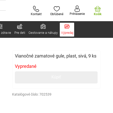
Prihlásenie
Kontakt
Obľúbené
Košík
 zdravie
Pre deti
Cestovanie a nákupy
Výpredaj
Vianočné zamatové gule, plast, sivá, 9 ks
Vypredané
Kúpiť
Katalógové číslo:
702539