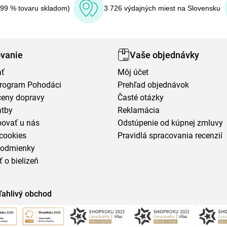
(99 % tovaru skladom)
3 726 výdajných miest na Slovensku
vanie
Vaše objednávky
ať
Môj účet
program Pohodáci
Prehľad objednávok
ceny dopravy
Časté otázky
atby
Reklamácia
povať u nás
Odstúpenie od kúpnej zmluvy
cookies
Pravidlá spracovania recenzií
podmienky
ť o bielizeň
ľahlivý obchod