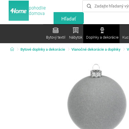
pohodlie
domova
Bytový textil
Nábytok
Doplnky a dekorácie
Kuc
Bytové doplnky a dekorácie
Vianočné dekorácie a doplnky
V