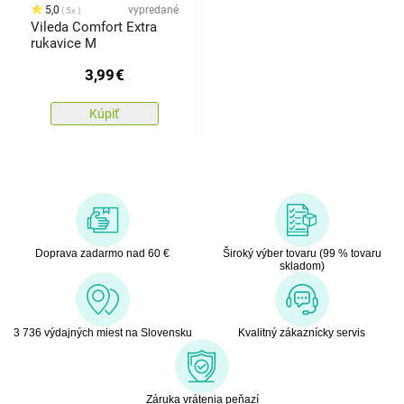
5,0
vypredané
5x
Vileda Comfort Extra
rukavice M
3,99
€
Kúpiť
Doprava zadarmo nad 60 €
Široký výber tovaru (99 % tovaru
skladom)
3 736 výdajných miest na Slovensku
Kvalitný zákaznícky servis
Záruka vrátenia peňazí