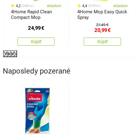
4,2
skladom
4,4
skladom
2481x
5157x
4Home Rapid Clean
4Home Mop Easy Quick
Compact Mop
Spray
21,49 €
24,99
€
20,99
€
Kúpiť
Kúpiť
Next
Naposledy pozerané