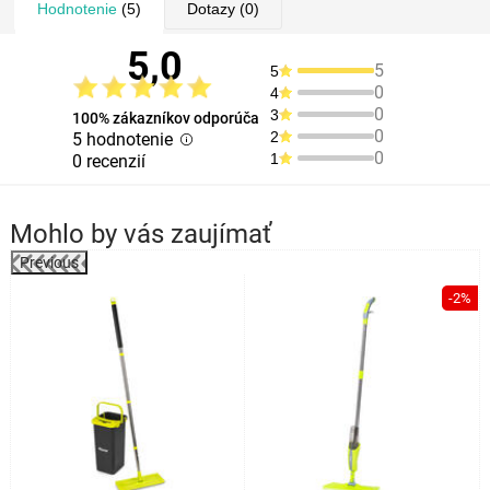
Hodnotenie
(5)
Dotazy
(0)
5,0
5
5
0
4
0
3
100% zákazníkov odporúča
0
2
5 hodnotenie
0
1
0 recenzií
Mohlo by vás zaujímať
Previous
%
-2%