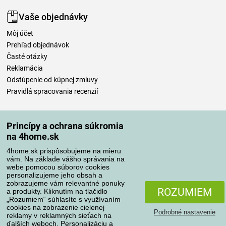
Vaše objednávky
Môj účet
Prehľad objednávok
Časté otázky
Reklamácia
Odstúpenie od kúpnej zmluvy
Pravidlá spracovania recenzií
Spôsoby dopravy
Princípy a ochrana súkromia
na 4home.sk
4home.sk prispôsobujeme na mieru
Spôsoby platby
vám. Na základe vášho správania na
webe pomocou súborov cookies
personalizujeme jeho obsah a
zobrazujeme vám relevantné ponuky
Spoľahlivý obchod
ROZUMIEM
a produkty. Kliknutím na tlačidlo
„Rozumiem“ súhlasíte s využívaním
cookies na zobrazenie cielenej
Podrobné nastavenie
reklamy v reklamných sieťach na
ďalších weboch. Personalizáciu a