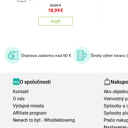
20,99 €
18,99
€
Kúpiť
Doprava zadarmo nad 60 €
Široký výber tovaru 
O spoločnosti
Nakupo
Kontakt
Ako objedn
O nás
Vernostný 
Výdajné miesta
Spôsoby a 
Affiliate program
Spôsoby pl
Nenech to být - Whistleblowing
Prečo naku
Nastavenie 