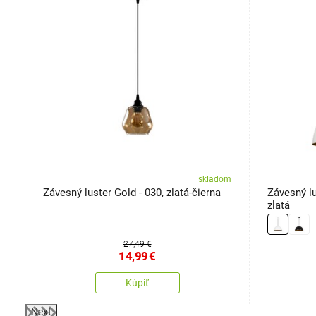
om
skladom
Závesný luster Gold - 030, zlatá-čierna
Závesný lu
zlatá
27,49 €
14,99
€
Kúpiť
Next