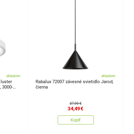
skladom
skladom
luster
Rabalux 72007 závesné svietidlo Jarod,
Z
 3000-
čierna
37,99 €
34,49
€
Kúpiť