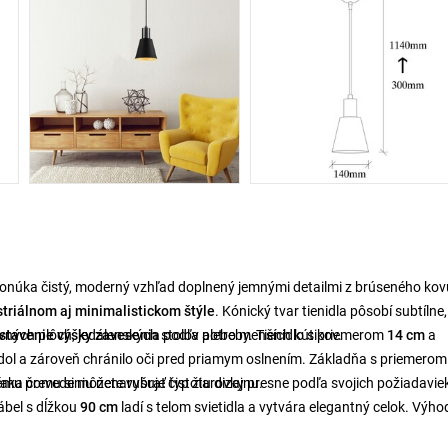
onúka čistý, moderný vzhľad doplnený jemnými detailmi z brúseného kov
striálnom aj minimalistickom štýle
. Kónický tvar tienidla pôsobí subtílne,
ných plôch, jedálenských stolov alebo menších kútikov.
stavenie výšky zavesenia
podľa potreby. Tienidlo s priemerom
14 cm
a
dol a zároveň chránilo oči pred priamym oslnením. Základňa s priemero
mu prevedeniu nenarušuje čistotu dizajnu.
ďaka čomu si môžete vybrať typ žiarovky presne podľa svojich požiadavie
kábel s dĺžkou
90 cm
ladí s telom svietidla a vytvára elegantný celok. Výho