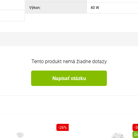
Výkon:
40 W
Tento produkt nemá žiadne dotazy
Napísať otázku
-26%
-
D