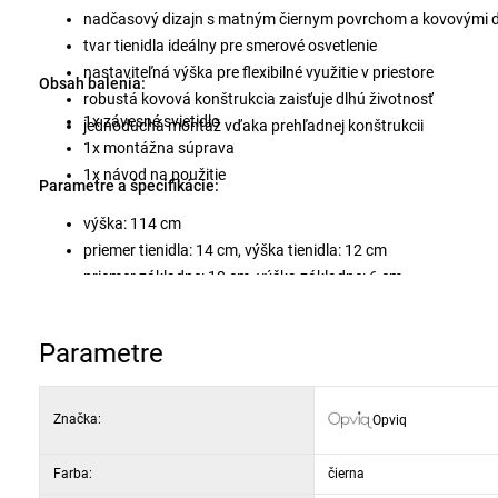
nadčasový dizajn s matným čiernym povrchom a kovovými d
tvar tienidla ideálny pre smerové osvetlenie
nastaviteľná výška pre flexibilné využitie v priestore
Obsah balenia:
robustá kovová konštrukcia zaisťuje dlhú životnosť
1x závesné svietidlo
jednoduchá montáž vďaka prehľadnej konštrukcii
1x montážna súprava
1x návod na použitie
Parametre a špecifikácie:
výška: 114 cm
priemer tienidla: 14 cm, výška tienidla: 12 cm
priemer základne: 10 cm, výška základne: 6 cm
dĺžka kábla: 90 cm
typ objímky: E27, max. 40 W
Parametre
materiál: kov
krytie: IP20
montáž: stropná, vrátane príslušenstva
Značka:
Opviq
Farba:
čierna