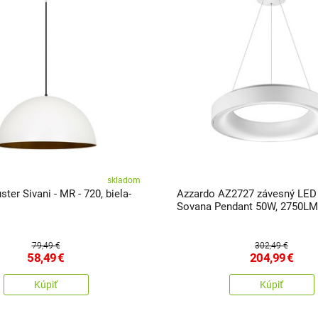
skladom
ster Sivani - MR - 720, biela-
Azzardo AZ2727 závesný LED 
Sovana Pendant 50W, 2750LM,
6500K, biela
79,49 €
302,49 €
58,49
€
204,99
€
Kúpiť
Kúpiť