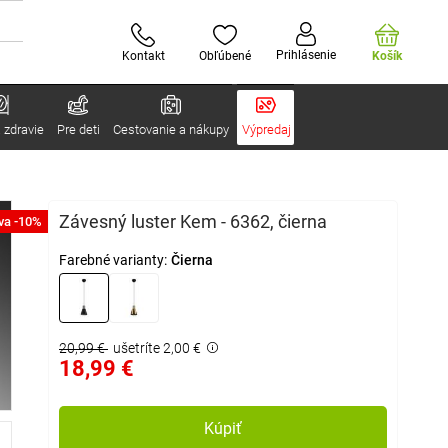
Prihlásenie
Kontakt
Obľúbené
Košík
 zdravie
Pre deti
Cestovanie a nákupy
Výpredaj
Závesný luster Kem - 6362, čierna
va -10%
Farebné varianty:
Čierna
20,99 €
ušetríte 2,00 €
18,99 €
Kúpiť