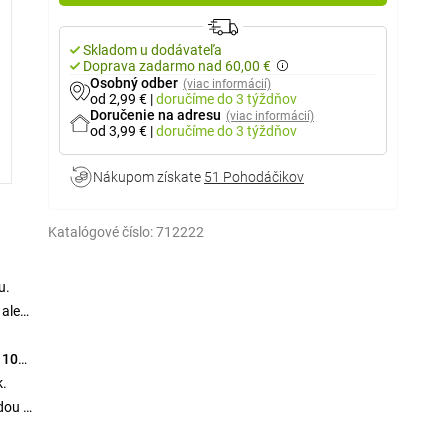
Skladom u dodávateľa
Doprava zadarmo nad 60,00 €
Osobný odber
(viac informácií)
od 2,99 €
|
doručíme
do 3 týždňov
Doručenie na adresu
(viac informácií)
od 3,99 €
|
doručíme
do 3 týždňov
Nákupom získate
51 Pohodáčikov
Katalógové číslo:
712222
u.
 ale
m
10
k.
dou je