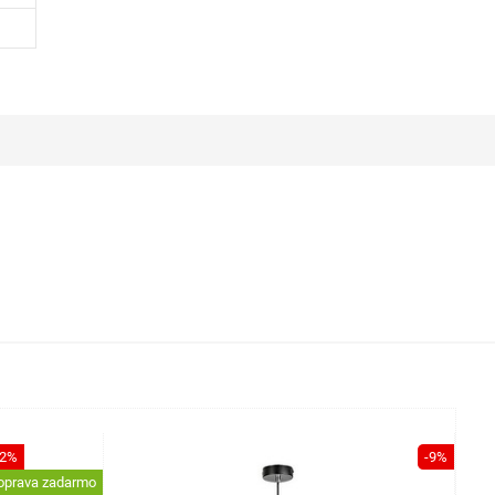
32%
-9%
oprava zadarmo