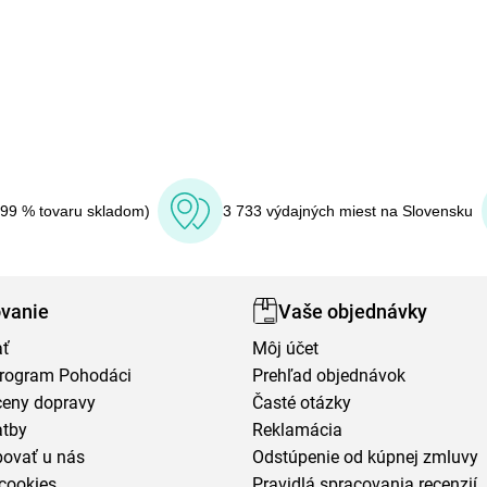
(99 % tovaru skladom)
3 733 výdajných miest na Slovensku
vanie
Vaše objednávky
ať
Môj účet
program Pohodáci
Prehľad objednávok
ceny dopravy
Časté otázky
atby
Reklamácia
povať u nás
Odstúpenie od kúpnej zmluvy
cookies
Pravidlá spracovania recenzií