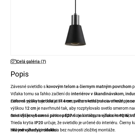
Celá galéria (7)
Popis
Závesné svietidlo s
kovovým telom a čiernym matným povrchom
p
Vďaka tomu sa ľahko začlení do
interiérov v škandinávskom, indu
zároveň poskytuje dostatok smerového svetla pre osvetlenie pracov
Celková výška svietidla je
114 cm
, pričom konštrukcia umožňuje
na
výškou
12 cm
je navrhnuté tak, aby rozptylovalo svetlo smerom na
cm
Svietidlo je vybavené päticou
a výškou 6
cm
sa pevne pripevňuje k stropu a vďaka kompaktné
E27
s maximálnym výkonom
40 W
, v
Trieda krytia
IP20
určuje, že svietidlo je určené do interiéru. Čierny 
tiež jednoduchá inštalácia bez nutnosti zložitej montáže.
Hlavné výhody produktu: