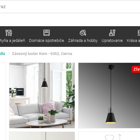
hyňa a jedáleň
Domáce spotrebiče
Záhrada a hobby
Upratovanie
Krása a
dlá
Závesný luster Kem - 6362, čierna
Zľa