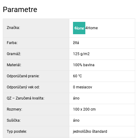
decentné a elegantné farby
Parametre
Značka:
4Home
Farba:
žltá
Gramáž:
125 g/m2
Materiál:
100% bavlna
Odporúčané pranie:
60 °C
Odporúčaný vek od:
0 mesiacov
QZ – Zaručená kvalita:
áno
Rozmery:
100 x 200 cm
Sušička:
áno
Typ postele:
jednolôžko štandard