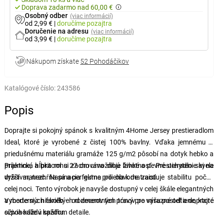
Doprava zadarmo nad 60,00 €
Osobný odber
(viac informácií)
od 2,99 €
|
doručíme
pozajtra
Doručenie na adresu
(viac informácií)
od 3,99 €
|
doručíme
pozajtra
Nákupom získate
52 Pohodáčikov
Katalógové číslo:
243586
Popis
Doprajte si pokojný spánok s kvalitným 4Home Jersey prestieradlom
Ideal, ktoré je vyrobené z čistej 100% bavlny. Vďaka jemnému a
priedušnému materiálu gramáže 125 g/m2 pôsobí na dotyk hebko a
príjemne, a pritom si zachováva dlhú životnosť. Prestieradlo skvele
Praktická hĺbka rohu 27 cm umožňuje ľahké a pevné uchytenie aj na
drží tvar, nezhŕňa sa a perfektne prilieha k matracu.
vyšší matrac. Napínacia guma po obvode zaisťuje stabilitu počas
celej noci. Tento výrobok je navyše dostupný v celej škále elegantných
a moderných farieb – od decentných tónov po výrazné odtiene, ktoré
Vyberte si z niekoľkých rozmerov ten pravý pre vašu posteľ a doprajte
oživia každú spálňu.
si pohodlie v každom detaile.