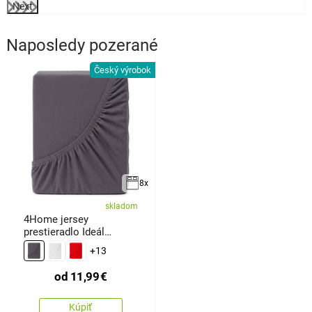
Next
Naposledy pozerané
Český výrobok
8x
skladom
4Home jersey
prestieradlo Ideál
antracit
+13
od
11,99
€
Kúpiť