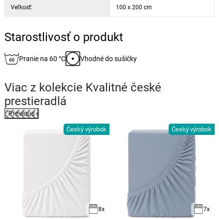
Veľkosť:
100 x 200 cm
Starostlivosť o produkt
Pranie na 60 °C
Vhodné do sušičky
Viac z kolekcie
Kvalitné české
prestieradlá
Previous
Český výrobok
Český výrobok
k
8x
7x