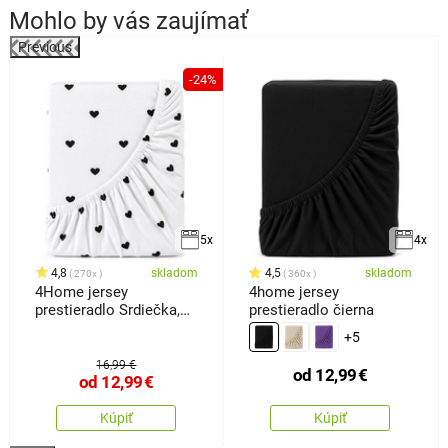
Mohlo by vás zaujímať
Previous
k
-24%
5x
4x
4,8
skladom
4,5
skladom
270x
360x
4Home jersey
4home jersey
prestieradlo Srdiečka,
prestieradlo čierna
160 x 200 cm
+5
16,99 €
od
12,99
€
od
12,99
€
Kúpiť
Kúpiť