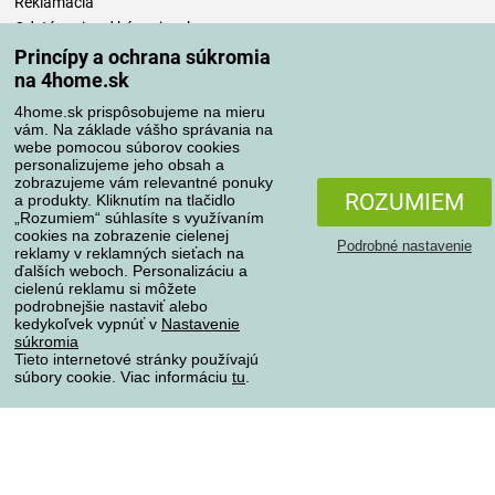
Reklamácia
Odstúpenie od kúpnej zmluvy
Pravidlá spracovania recenzií
Princípy a ochrana súkromia
na 4home.sk
Spôsoby dopravy
4home.sk prispôsobujeme na mieru
vám. Na základe vášho správania na
webe pomocou súborov cookies
personalizujeme jeho obsah a
zobrazujeme vám relevantné ponuky
Spôsoby platby
ROZUMIEM
a produkty. Kliknutím na tlačidlo
„Rozumiem“ súhlasíte s využívaním
cookies na zobrazenie cielenej
Podrobné nastavenie
reklamy v reklamných sieťach na
Spoľahlivý obchod
ďalších weboch. Personalizáciu a
cielenú reklamu si môžete
podrobnejšie nastaviť alebo
kedykoľvek vypnúť v
Nastavenie
súkromia
Tieto internetové stránky používajú
súbory cookie. Viac informáciu
tu
.