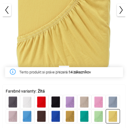
1/3
Tento týždeň zakúpilo
275 zákazníkov
Farebné varianty:
Žltá