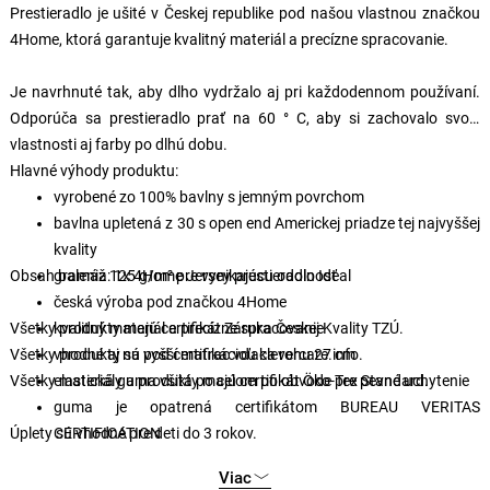
Prestieradlo je ušité v Českej republike pod našou vlastnou značkou
4Home, ktorá garantuje kvalitný materiál a precízne spracovanie.
Je navrhnuté tak, aby dlho vydržalo aj pri každodennom používaní.
Odporúča sa prestieradlo prať na 60 ° C, aby si zachovalo svoje
vlastnosti aj farby po dlhú dobu.
Hlavné výhody produktu:
vyrobené zo 100% bavlny s jemným povrchom
bavlna upletená z 30 s open end Americkej priadze tej najvyššej
kvality
Obsah balenia: 1x 4Home Jersey prestieradlo Ideal
gramáž 125 g/m² pre vynikajúcu odolnosť
česká výroba pod značkou 4Home
Všetky produkty majú certifikát Záruka Českej Kvality TZÚ.
kvalitný materiál a precízne spracovanie
Všetky produkty sú pod certifikáciou clevercare.info.
vhodné aj na vyšší matrac vďaka rohu 27 cm
Všetky materiály a produkty majú certifikát Öko-Tex Standard.
elastická guma všitá po celom po obvode pre pevné uchytenie
guma je opatrená certifikátom BUREAU VERITAS
Úplety sú vhodné pre deti do 3 rokov.
CERTIFICATION
ľahká údržba praním na 60 °C
Viac
vhodné na sušenie v sušičke na šetrný program