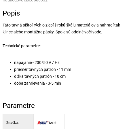
Katalógové číslo:
686332
Popis
Táto tavná pištoľ rýchlo zlepí širokú škálu materiálov a nahradí tak
klince alebo montážne pásky. Spoje sú odolné voči vode.
Technické parametre:
napájanie - 230/50 V / Hz
priemer tavných patrón - 11 mm
dĺžka tavných patrón - 10 cm
doba zahrievania - 3-5 min
Parametre
Značka:
Asist