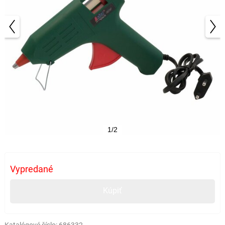
1/2
Vypredané
Kúpiť