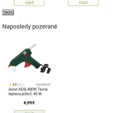
Kúpiť
Kúpiť
Next
Naposledy pozerané
4,5
vypredané
54x
Asist AE6L40DN Tavná
lepiaca pištoľ, 40 W
6,99
€