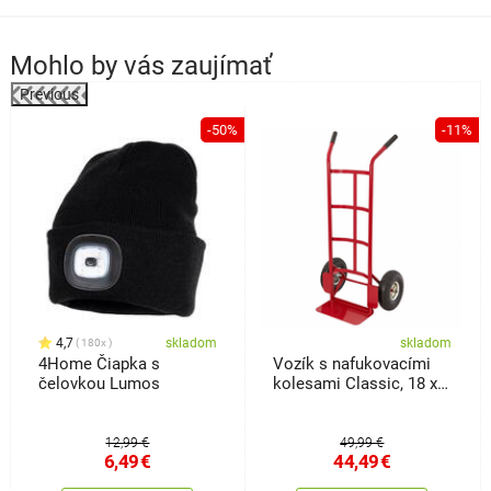
Mohlo by vás zaujímať
Previous
%
-50%
-11%
4,7
skladom
skladom
180x
4Home Čiapka s
Vozík s nafukovacími
čelovkou Lumos
kolesami Classic, 18 x
36 x113 cm
12,99 €
49,99 €
6,49
€
44,49
€