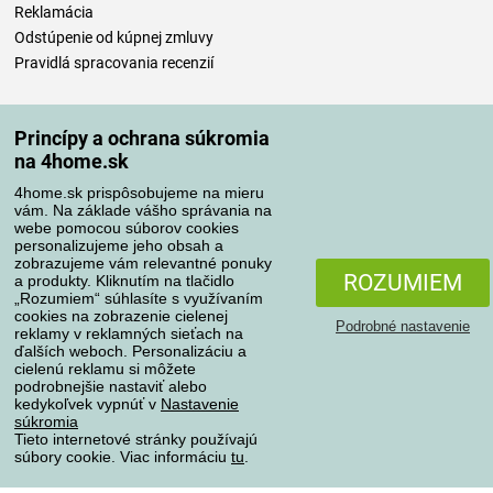
Reklamácia
Odstúpenie od kúpnej zmluvy
Pravidlá spracovania recenzií
Spôsoby dopravy
Princípy a ochrana súkromia
na 4home.sk
4home.sk prispôsobujeme na mieru
Spôsoby platby
vám. Na základe vášho správania na
webe pomocou súborov cookies
personalizujeme jeho obsah a
zobrazujeme vám relevantné ponuky
Spoľahlivý obchod
ROZUMIEM
a produkty. Kliknutím na tlačidlo
„Rozumiem“ súhlasíte s využívaním
cookies na zobrazenie cielenej
Podrobné nastavenie
reklamy v reklamných sieťach na
ďalších weboch. Personalizáciu a
cielenú reklamu si môžete
podrobnejšie nastaviť alebo
kedykoľvek vypnúť v
Nastavenie
súkromia
Tieto internetové stránky používajú
súbory cookie. Viac informáciu
tu
.