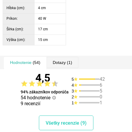
Hĺbka (cm):
4 cm
Príkon:
40 W
Šírka (cm):
17 cm
Výška (cm):
15 cm
Hodnotenie
(54)
Dotazy
(1)
4,5
42
5
6
4
5
3
94% zákazníkov odporúča
0
2
54 hodnotenie
1
1
9 recenzií
Všetky recenzie (9)