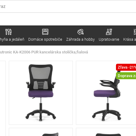
hyňa a jedáleň
Domáce spotrebiče
Záhrada a hobby
Upratovanie
Krása a
utronic KA-K2006 PUR kancelárska stolička,fialová
Zľava -21
Doprava 