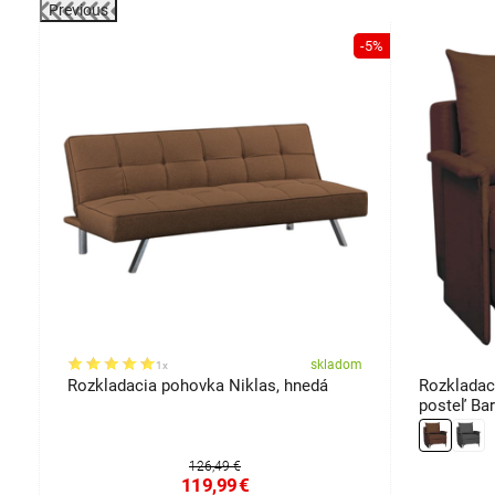
Previous
-45%
-5%
om
skladom
1x
Rozkladacia pohovka Niklas, hnedá
Rozkladac
posteľ Ba
126,49 €
119,99
€