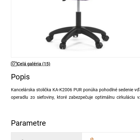
Celá galéria (15)
Popis
Kancelárska stolička KA-K2006 PUR ponúka pohodlné sedenie vď
operadlu zo sieťoviny, ktoré zabezpečuje optimálnu cirkuláci
prispôsobenie priestoru a uľahčujú zasunutie stoličky pod stôl. 
prispieva k ergonómii a individuálnemu prispôsobeniu podľa potr
držanie tela a znižuje únavu chrbta. Stabilná plastová základňa s 
Parametre
rôznych typoch podláh.