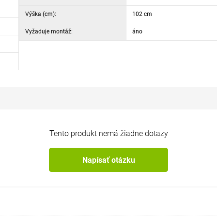
Výška (cm):
102 cm
Vyžaduje montáž:
áno
Tento produkt nemá žiadne dotazy
Napísať otázku