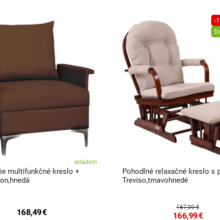
-
D
skladom
ie multifunkčné kreslo +
Pohodlné relaxačné kreslo s
ron,hnedá
Treviso,tmavohnedé
167,99 €
168,49
€
166,99
€