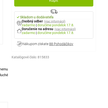
Kúpiť
Skladom u dodávateľa
Osobný odber
(viac informácií)
zadarmo
|
doručíme
pondelok 17.8.
Doručenie na adresu
(viac informácií)
zadarmo
|
doručíme
pondelok 17.8.
Nákupom získate
88 Pohodáčikov
Katalógové číslo:
815833
rnemu
duché
la, čo
právne
nie na