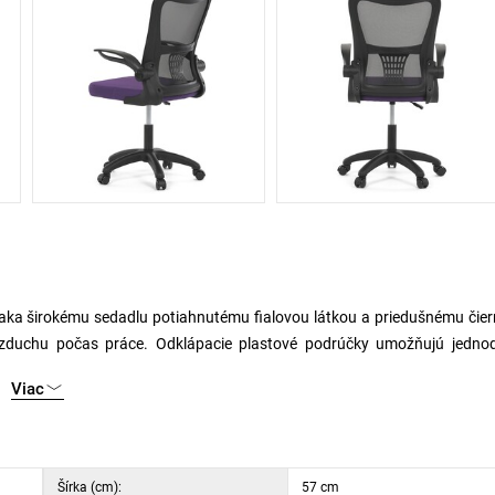
aka širokému sedadlu potiahnutému fialovou látkou a priedušnému čie
u vzduchu počas práce. Odklápacie plastové podrúčky umožňujú jedno
Stolička je vybavená hojdacím mechanizmom s nastaviteľnou výškou sedad
Viac
ieb používateľa. Bedrová opierka integrovaná do operadla podporuje s
kolieskami určená pre tvrdé povrchy zaisťuje mobilitu a bezpečné používa
Šírka (cm):
57 cm