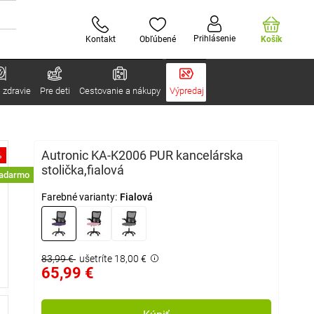
Prihlásenie
Kontakt
Obľúbené
Košík
 zdravie
Pre deti
Cestovanie a nákupy
Výpredaj
Autronic KA-K2006 PUR kancelárska
%
stolička,fialová
zadarmo
Farebné varianty:
Fialová
83,99 €
ušetríte 18,00 €
65,99 €