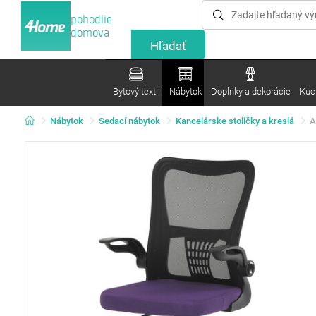
pohodlie
domova
Bytový textil
Nábytok
Doplnky a dekorácie
Kuc
Nábytok
Sedací nábytok
Kancelárske stoličky a kreslá
A