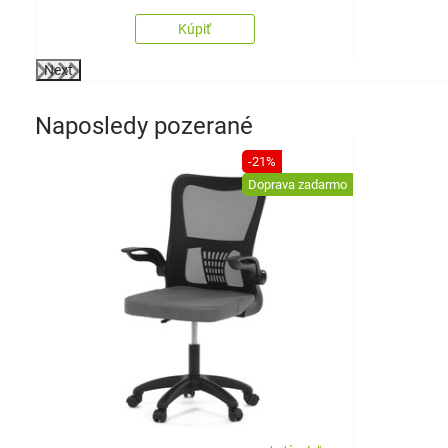
Kúpiť
Next
Naposledy pozerané
-21%
Doprava zadarmo