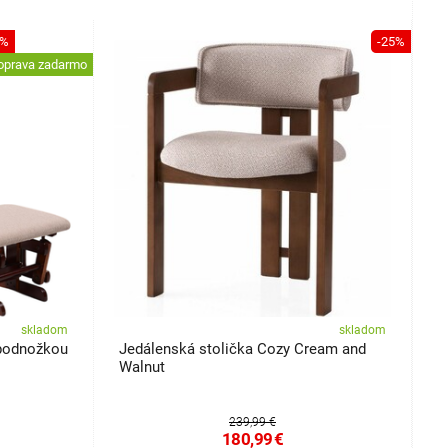
1%
-25%
oprava zadarmo
skladom
skladom
 podnožkou
Jedálenská stolička Cozy Cream and
S
Walnut
239,99 €
180,99
€