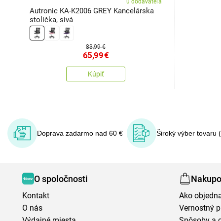
u dodávateľa
Autronic KA-K2006 GREY Kancelárska
stolička, sivá
83,99 €
65,99
€
Kúpiť
Doprava zadarmo nad 60 €
Široký výber tovaru 
O spoločnosti
Nakupo
Kontakt
Ako objedn
O nás
Vernostný 
Výdajné miesta
Spôsoby a 