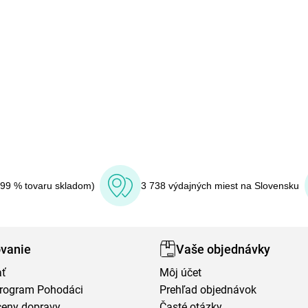
(99 % tovaru skladom)
3 738 výdajných miest na Slovensku
vanie
Vaše objednávky
ať
Môj účet
program Pohodáci
Prehľad objednávok
ceny dopravy
Časté otázky