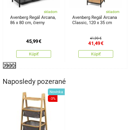
skladom
skladom
Avenberg Regál Arcana,
Avenberg Regál Arcana
86 x 80 cm, čierny
Classic, 120 x 35 cm
41,99 €
45,99
€
41,49
€
Kúpiť
Kúpiť
Next
Naposledy pozerané
Novinka
-3%