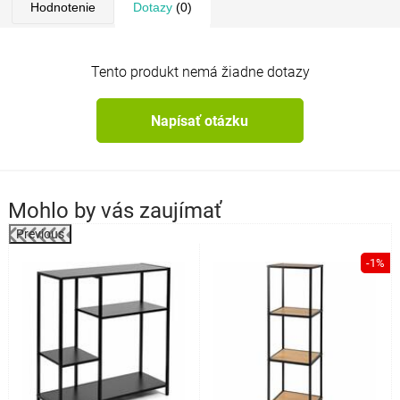
Hodnotenie
Dotazy
(0)
Tento produkt nemá žiadne dotazy
Napísať otázku
Mohlo by vás zaujímať
Previous
%
-1%