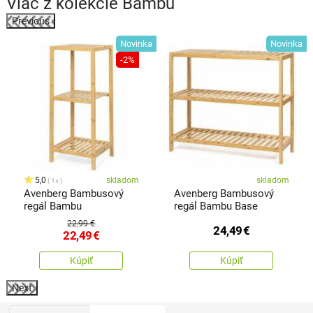
Viac z kolekcie
Bambu
Previous
a
Novinka
Novinka
-2%
5,0
skladom
skladom
1x
Avenberg Bambusový
Avenberg Bambusový
regál Bambu
regál Bambu Base
22,99 €
24,49
€
22,49
€
Kúpiť
Kúpiť
Next