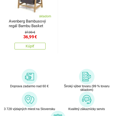
skladom
Avenberg Bambusový
regál Bambu Basket
37,99 €
36,99
€
Kúpiť
Doprava zadarmo nad 60 €
Široký výber tovaru (99 % tovaru
skladom)
3 728 výdajných miest na Slovensku
Kvalitný zákaznícky servis