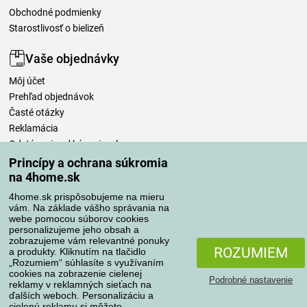
Obchodné podmienky
Starostlivosť o bielizeň
Vaše objednávky
Môj účet
Prehľad objednávok
Časté otázky
Reklamácia
Odstúpenie od kúpnej zmluvy
Pravidlá spracovania recenzií
Princípy a ochrana súkromia
na 4home.sk
Spôsoby dopravy
4home.sk prispôsobujeme na mieru
vám. Na základe vášho správania na
webe pomocou súborov cookies
personalizujeme jeho obsah a
zobrazujeme vám relevantné ponuky
Spôsoby platby
ROZUMIEM
a produkty. Kliknutím na tlačidlo
„Rozumiem“ súhlasíte s využívaním
cookies na zobrazenie cielenej
Podrobné nastavenie
reklamy v reklamných sieťach na
Spoľahlivý obchod
ďalších weboch. Personalizáciu a
cielenú reklamu si môžete