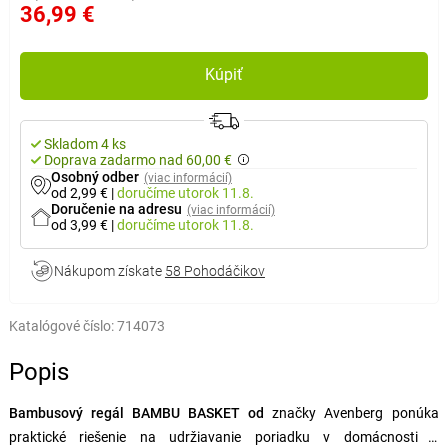
36,99 €
Kúpiť
Skladom 4 ks
Doprava zadarmo nad 60,00 €
Osobný odber
(viac informácií)
od 2,99 €
|
doručíme
utorok 11.8.
Doručenie na adresu
(viac informácií)
od 3,99 €
|
doručíme
utorok 11.8.
Nákupom získate
58 Pohodáčikov
Katalógové číslo:
714073
Popis
Bambusový regál BAMBU BASKET od
značky
Avenberg
ponúka
praktické riešenie na udržiavanie poriadku v domácnosti a