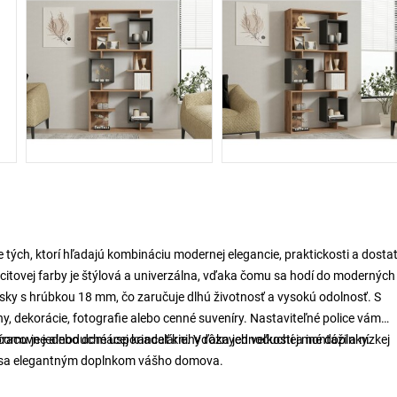
re tých, ktorí hľadajú kombináciu modernej elegancie, praktickosti a dosta
citovej farby je štýlová a univerzálna, vďaka čomu sa hodí do moderných 
ky s hrúbkou 18 mm, čo zaručuje dlhú životnosť a vysokú odolnosť. S
y, dekorácie, fotografie alebo cenné suveníry. Nastaviteľné police vám
mu je jednoduché usporiadať knihy rôznych veľkostí a iné doplnky.
 pracovne alebo domácej kancelárie. Vďaka jednoduchej montáži a nízkej
ane sa elegantným doplnkom vášho domova.