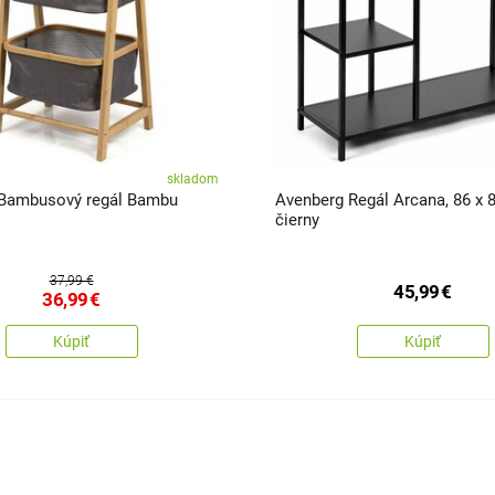
skladom
Bambusový regál Bambu
Avenberg Regál Arcana, 86 x 
čierny
37,99 €
45,99
€
36,99
€
Kúpiť
Kúpiť