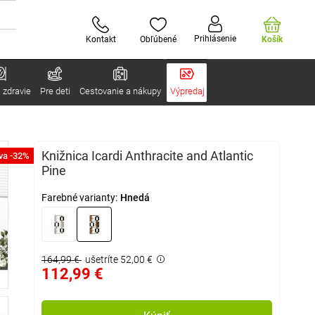
Prihlásenie
Kontakt
Obľúbené
Košík
 zdravie
Pre deti
Cestovanie a nákupy
Výpredaj
Knižnica Icardi Anthracite and Atlantic
va -32%
Pine
Farebné varianty:
Hnedá
164,99 €
ušetríte 52,00 €
112,99 €