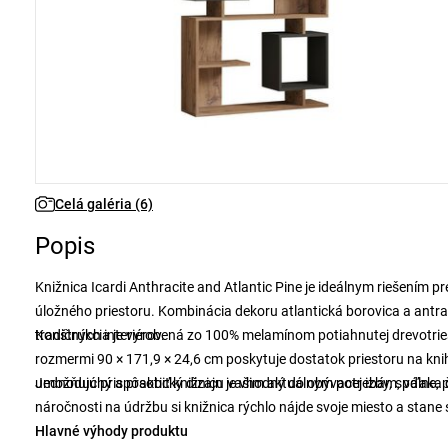
Celá galéria (6)
Popis
Knižnica Icardi Anthracite and Atlantic Pine je ideálnym riešením p
úložného priestoru. Kombinácia dekoru atlantická borovica a antra
tradičných interiérov.
Konštrukcia je vyrobená zo 100% melamínom potiahnutej drevotries
rozmermi 90 × 171,9 × 24,6 cm poskytuje dostatok priestoru na knih
umožňujú prispôsobiť knižnicu vašim aktuálnym potrebám, vďaka čo
Jednoduchý a praktický dizajn je vhodný do obývacej izby, spálne,
náročnosti na údržbu si knižnica rýchlo nájde svoje miesto a st
Hlavné výhody produktu