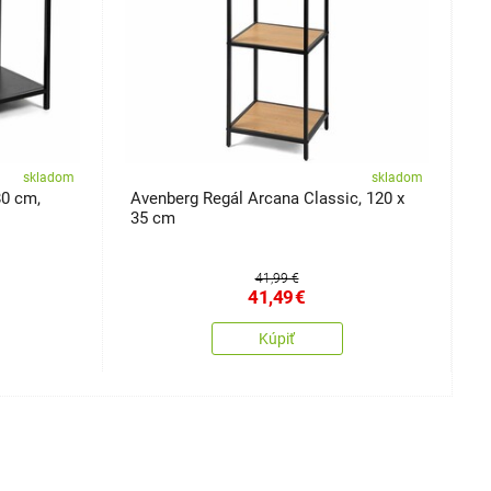
skladom
skladom
80 cm,
Avenberg Regál Arcana Classic, 120 x
A
35 cm
41,99 €
41,49
€
Kúpiť