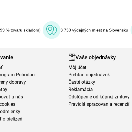
(99 % tovaru skladom)
3 730 výdajných miest na Slovensku
vanie
Vaše objednávky
ať
Môj účet
program Pohodáci
Prehľad objednávok
ceny dopravy
Časté otázky
atby
Reklamácia
povať u nás
Odstúpenie od kúpnej zmluvy
cookies
Pravidlá spracovania recenzií
podmienky
ť o bielizeň