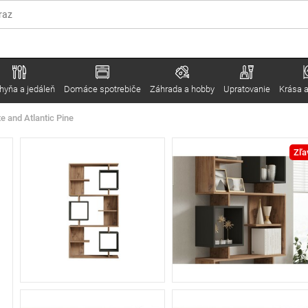
hyňa a jedáleň
Domáce spotrebiče
Záhrada a hobby
Upratovanie
Krása a
te and Atlantic Pine
Zľa