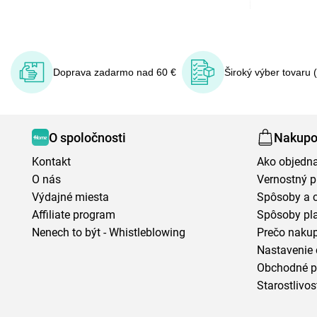
Doprava zadarmo nad 60 €
Široký výber tovaru 
O spoločnosti
Nakupo
Kontakt
Ako objedn
O nás
Vernostný 
Výdajné miesta
Spôsoby a 
Affiliate program
Spôsoby pl
Nenech to být - Whistleblowing
Prečo naku
Nastavenie 
Obchodné 
Starostlivos