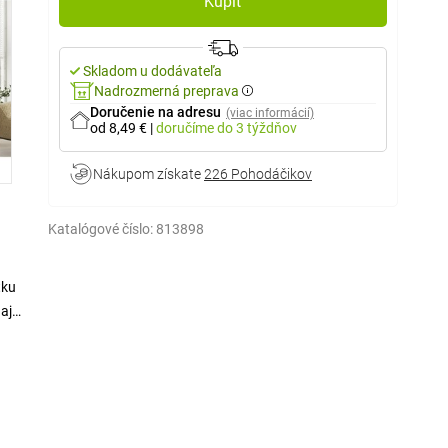
Kúpiť
Skladom u dodávateľa
Nadrozmerná preprava
Doručenie na adresu
(viac informácií)
od 8,49 €
|
doručíme
do 3 týždňov
Nákupom získate
226 Pohodáčikov
Katalógové číslo:
813898
tku
aj