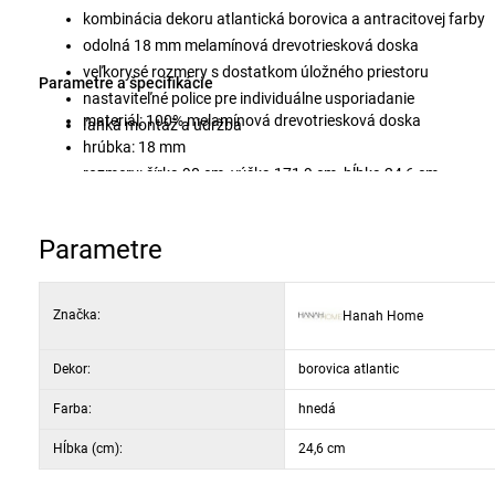
kombinácia dekoru atlantická borovica a antracitovej farby
odolná 18 mm melamínová drevotriesková doska
veľkorysé rozmery s dostatkom úložného priestoru
Parametre a špecifikácie
nastaviteľné police pre individuálne usporiadanie
materiál: 100% melamínová drevotriesková doska
ľahká montáž a údržba
hrúbka: 18 mm
rozmery: šírka 90 cm, výška 171,9 cm, hĺbka 24,6 cm
farba: atlantická borovica a antracit
Parametre
Značka:
Hanah Home
Dekor:
borovica atlantic
Farba:
hnedá
Hĺbka (cm):
24,6 cm