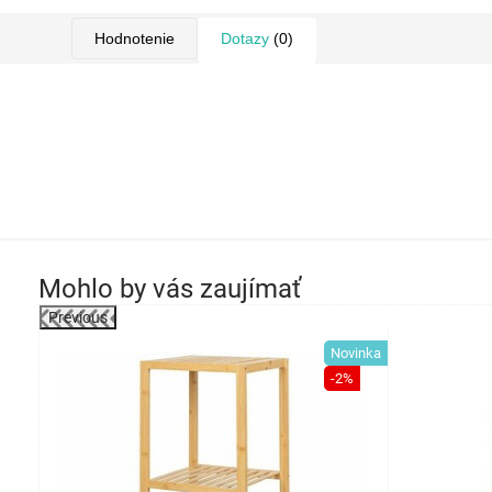
Hodnotenie
Dotazy
(0)
Mohlo by vás zaujímať
Previous
-49%
Novinka
-2%