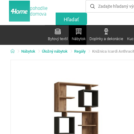
pohodlie
domova
Bytový textil
Nábytok
Doplnky a dekorácie
Kuc
Nábytok
Úložný nábytok
Regály
Knižnica Icardi Anthraci