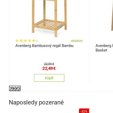
om
skladom
1x
Avenberg Bambusový regál Bambu
Avenberg 
Basket
22,99 €
22,49
€
Kúpiť
Next
Naposledy pozerané
-32%