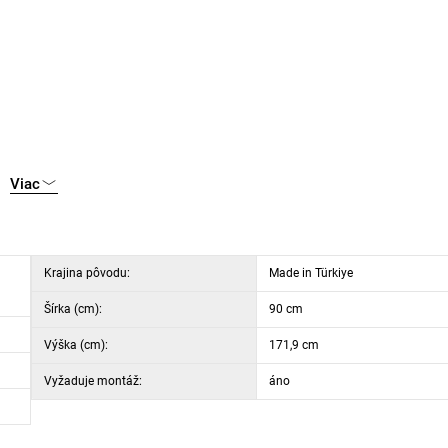
Viac
Krajina pôvodu:
Made in Türkiye
Šírka (cm):
90 cm
Výška (cm):
171,9 cm
Vyžaduje montáž:
áno