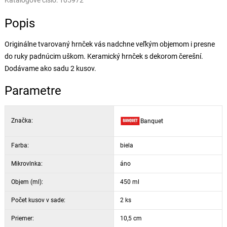
Katalógové číslo:
105972
Popis
Originálne tvarovaný hrnček vás nadchne veľkým objemom i presne
do ruky padnúcim uškom. Keramický hrnček s dekorom čerešní.
Dodávame ako sadu 2 kusov.
Parametre
Značka:
Banquet
Farba:
biela
Mikrovlnka:
áno
Objem (ml):
450 ml
Počet kusov v sade:
2 ks
Priemer:
10,5 cm