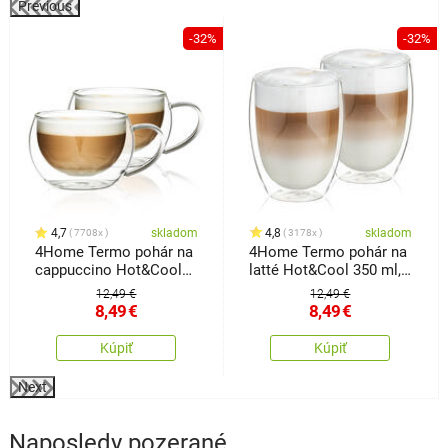
Previous
-32%
-32%
4,7
skladom
4,8
skladom
7708x
3178x
4Home Termo pohár na
4Home Termo pohár na
cappuccino Hot&Cool
latté Hot&Cool 350 ml,
280 ml, 2 ks
2 ks
12,49 €
12,49 €
8,49
€
8,49
€
Kúpiť
Kúpiť
Next
Naposledy pozerané