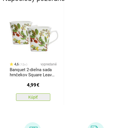
4,6
vypredané
12x
Banquet 2-dielna sada
hrnčekov Square Leaves
2
4,99
€
Kúpiť