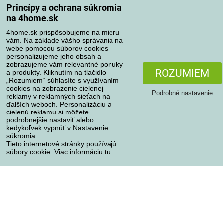
Spôsoby dopravy
Princípy a ochrana súkromia
na 4home.sk
4home.sk prispôsobujeme na mieru
Spôsoby platby
vám. Na základe vášho správania na
webe pomocou súborov cookies
personalizujeme jeho obsah a
zobrazujeme vám relevantné ponuky
Spoľahlivý obchod
ROZUMIEM
a produkty. Kliknutím na tlačidlo
„Rozumiem“ súhlasíte s využívaním
cookies na zobrazenie cielenej
Podrobné nastavenie
reklamy v reklamných sieťach na
ďalších weboch. Personalizáciu a
cielenú reklamu si môžete
podrobnejšie nastaviť alebo
kedykoľvek vypnúť v
Nastavenie
súkromia
Tieto internetové stránky používajú
súbory cookie. Viac informáciu
tu
.
Ochrana osobných údajov
Všetky práva vyhradené © 2004-2026 4home, a.s.