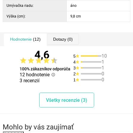
Umývačka riadu:
áno
Výška (cm):
9,8 cm
Hodnotenie
(12)
Dotazy
(0)
4,6
10
5
1
4
1
3
100% zákazníkov odporúča
0
2
12 hodnotenie
0
1
3 recenzií
Všetky recenzie (3)
Mohlo by vás zaujímať