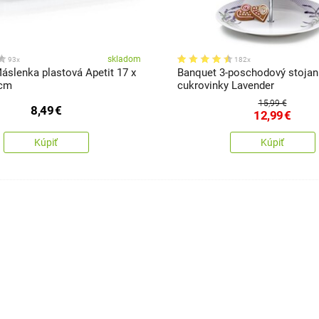
skladom
93x
182x
áslenka plastová Apetit 17 x
Banquet 3-poschodový stojan
 cm
cukrovinky Lavender
15,99 €
8,49
€
12,99
€
Kúpiť
Kúpiť