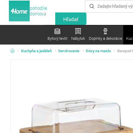
pohodlie
domova
Bytový textil
Nábytok
Doplnky a dekorácie
Kuc
Kuchyňa a jedáleň
Servírovanie
Dózy na maslo
Banquet 