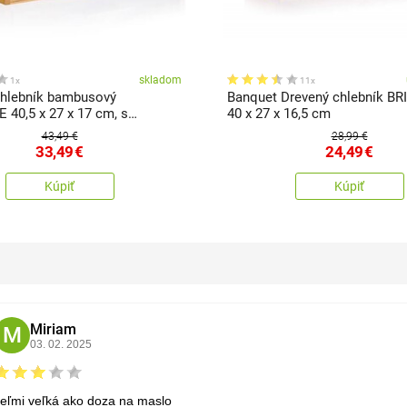
skladom
1x
11x
hlebník bambusový
Banquet Drevený chlebník BR
 40,5 x 27 x 17 cm, s
40 x 27 x 16,5 cm
m vekom
43,49 €
28,99 €
33,49
€
24,49
€
Kúpiť
Kúpiť
Miriam
M
03. 02. 2025
veľmi veľká ako doza na maslo