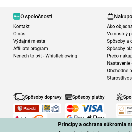
O spoločnosti
Nakupo
Kontakt
Ako objedn
O nás
Vernostný 
Výdajné miesta
Spôsoby a 
Affiliate program
Spôsoby pl
Nenech to být - Whistleblowing
Prečo naku
Nastavenie 
Obchodné 
Starostlivos
Spôsoby dopravy
Spôsoby platby
Spo
Princípy a ochrana súkromia 