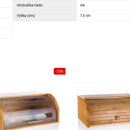
Umývačka riadu:
nie
Výška (cm):
7,5 cm
-23%