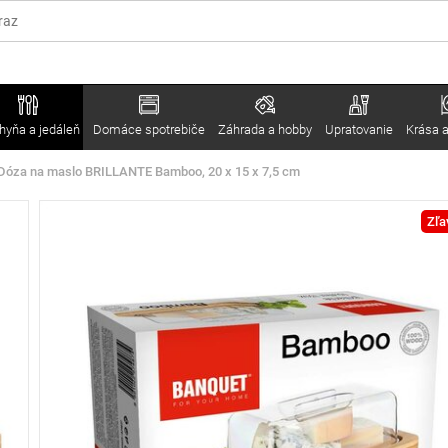
hyňa a jedáleň
Domáce spotrebiče
Záhrada a hobby
Upratovanie
Krása a
Dóza na maslo BRILLANTE Bamboo, 20 x 15 x 7,5 cm
Zľa