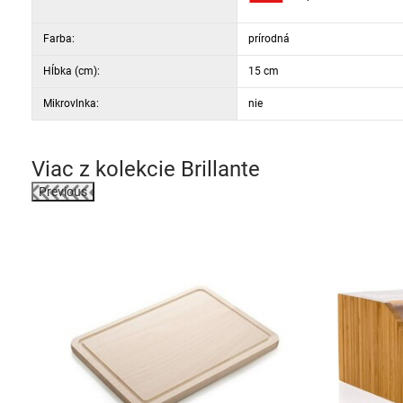
Farba:
prírodná
Hĺbka (cm):
15 cm
Mikrovlnka:
nie
Viac z kolekcie
Brillante
Previous
-39%