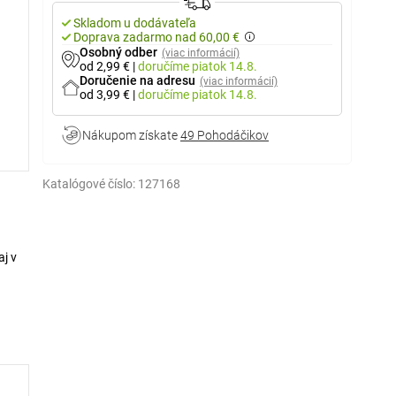
Skladom u dodávateľa
Doprava zadarmo nad 60,00 €
Osobný odber
(viac informácií)
od 2,99 €
|
doručíme
piatok 14.8.
Doručenie na adresu
(viac informácií)
od 3,99 €
|
doručíme
piatok 14.8.
Nákupom získate
49 Pohodáčikov
Katalógové číslo:
127168
aj v