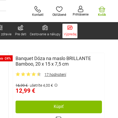
Prihlásenie
Kontakt
Obľúbené
Košík
 zdravie
Pre deti
Cestovanie a nákupy
Výpredaj
Banquet Dóza na maslo BRILLANTE
va -24%
Bamboo, 20 x 15 x 7,5 cm
17 hodnotení
16,99 €
ušetríte 4,00 €
12,99 €
Kúpiť