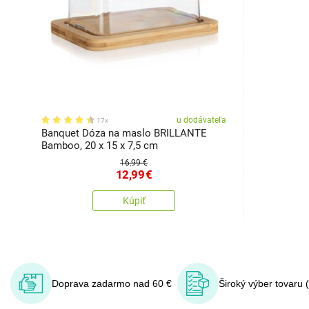
u dodávateľa
17x
Banquet Dóza na maslo BRILLANTE
Bamboo, 20 x 15 x 7,5 cm
16,99 €
12,99
€
Kúpiť
Doprava zadarmo nad 60 €
Široký výber tovaru 