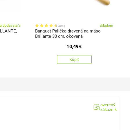
u dodávateľa
skladom
204x
ILLANTE,
Banquet Palička drevená na mäso
B
Brillante 30 cm, okovená
x
10,49
€
Kúpiť
overený
zákazník