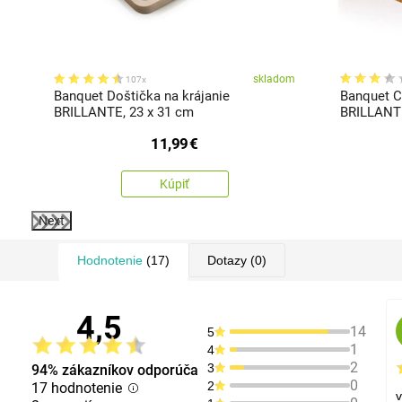
om
skladom
107x
Banquet Doštička na krájanie
Banquet C
BRILLANTE, 23 x 31 cm
BRILLANTE
plastový
11,99
€
Kúpiť
Next
Hodnotenie
(17)
Dotazy
(0)
4,5
14
5
1
4
2
3
94% zákazníkov odporúča
0
2
17 hodnotenie