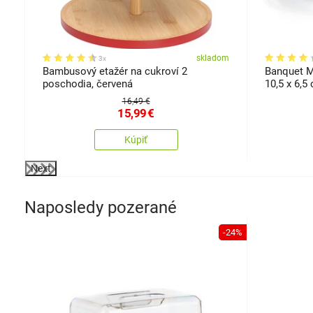
om
skladom
3x
Bambusový etažér na cukroví 2
Banquet M
poschodia, červená
10,5 x 6,5
16,49 €
15,99
€
Kúpiť
Next
Naposledy pozerané
-24%