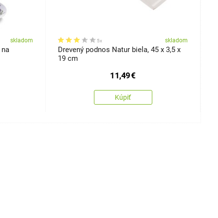
skladom
skladom
5x
 na
Drevený podnos Natur biela, 45 x 3,5 x
D
19 cm
1
11,49
€
Kúpiť