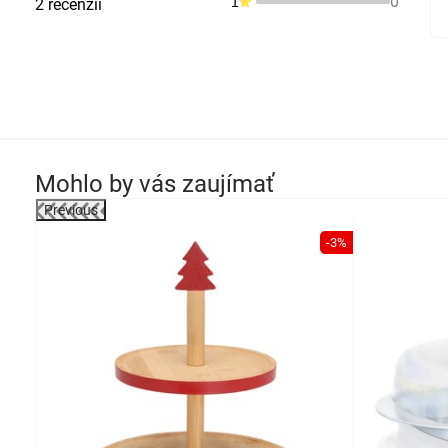
0
1
2 recenzií
Mohlo by vás zaujímať
Previous
-31%
-3%