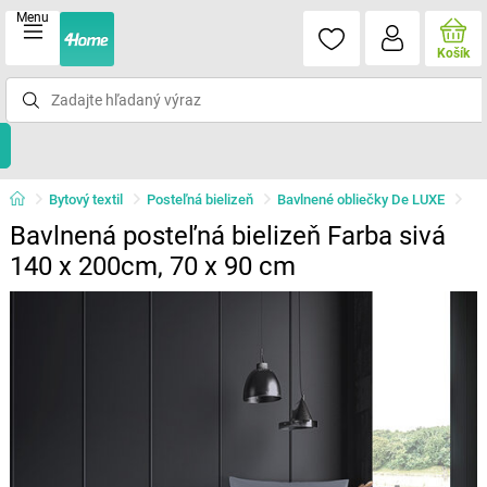
Menu
Košík
Bytový textil
Posteľná bielizeň
Bavlnené obliečky De LUXE
Bavlnená posteľná bielizeň Farba sivá
140 x 200cm, 70 x 90 cm