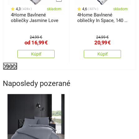
4,3
skladom
4,6
skladom
428x
327x
4Home Bavlnené
4Home Bavlnené
obliečky Jasmine Love
obliečky In Space, 140 x
200 cm, 70 x 90 cm
24,99 €
24,99 €
od
16,99
€
20,99
€
Kúpiť
Kúpiť
Next
Naposledy pozerané