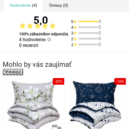
Hodnotenie
(4)
Dotazy
(0)
5,0
4
5
0
4
0
3
100% zákazníkov odporúča
0
2
4 hodnotenie
0
1
0 recenzií
Mohlo by vás zaujímať
Previous
-32%
-16%
4x