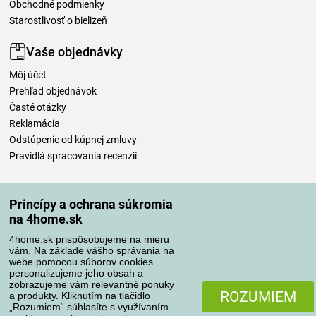
Obchodné podmienky
Starostlivosť o bielizeň
Vaše objednávky
Môj účet
Prehľad objednávok
Časté otázky
Reklamácia
Odstúpenie od kúpnej zmluvy
Pravidlá spracovania recenzií
Spôsoby dopravy
Princípy a ochrana súkromia
na 4home.sk
4home.sk prispôsobujeme na mieru
Spôsoby platby
vám. Na základe vášho správania na
webe pomocou súborov cookies
personalizujeme jeho obsah a
zobrazujeme vám relevantné ponuky
Spoľahlivý obchod
ROZUMIEM
a produkty. Kliknutím na tlačidlo
„Rozumiem“ súhlasíte s využívaním