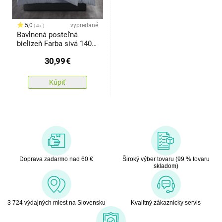
5,0
vypredané
4x
Bavlnená posteľná
bielizeň Farba sivá 140 x
200cm, 70 x 90 cm
30,99
€
Kúpiť
Doprava zadarmo nad 60 €
Široký výber tovaru (99 % tovaru
skladom)
3 724 výdajných miest na Slovensku
Kvalitný zákaznícky servis