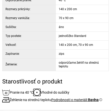
Odporúčané pranie:
40 °C
zabránili porušeniu bavlnených vlákien počas odstreďovania a tým
ich trvalému poškodeniu. Neodporúčame používať zmäkčovadlá,
Rozmery prikrývky:
140 x 200 cm
pretože sa môžu prilepiť na bavlnené vlákna a znížiť ich savosť.
Rozmery vankúša:
70 x 90 cm
Sušička:
áno
Typ postele:
jednolôžko štandard
Veľkosť:
140 x 200 cm, 70 x 90 cm
Zapínanie:
zips
odporúčame žehliť na strednú
Žehlenie:
teplotu
Starostlivosť o produkt
Pranie na 40 °C
Vhodné do sušičky
Žehlenie na strednú teplotu
Podrobnosti o materiáli
Bavlna