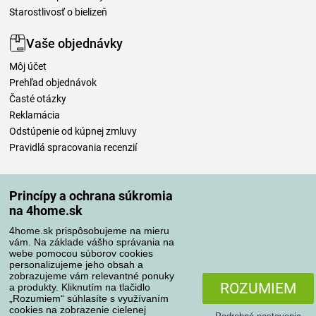
Starostlivosť o bielizeň
Vaše objednávky
Môj účet
Prehľad objednávok
Časté otázky
Reklamácia
Odstúpenie od kúpnej zmluvy
Pravidlá spracovania recenzií
Spôsoby dopravy
Princípy a ochrana súkromia
na 4home.sk
4home.sk prispôsobujeme na mieru
Spôsoby platby
vám. Na základe vášho správania na
webe pomocou súborov cookies
personalizujeme jeho obsah a
zobrazujeme vám relevantné ponuky
Spoľahlivý obchod
ROZUMIEM
a produkty. Kliknutím na tlačidlo
„Rozumiem“ súhlasíte s využívaním
cookies na zobrazenie cielenej