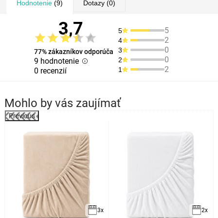
Hodnotenie
(9)
Dotazy
(0)
3,7
5
5
2
4
0
3
77% zákazníkov odporúča
0
2
9 hodnotenie
2
1
0 recenzií
Mohlo by vás zaujímať
Previous
3x
2x