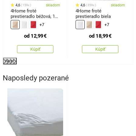
4,6
skladom
4,6
skladom
159x
359x
4Home froté
4Home froté
prestieradlo béžová, 100
prestieradlo biela
x 200 cm
+7
+7
od
12,99
€
od
18,99
€
Kúpiť
Kúpiť
Next
Naposledy pozerané