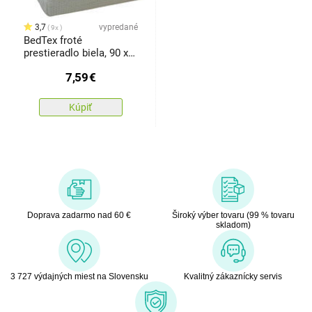
3,7
vypredané
9x
BedTex froté
prestieradlo biela, 90 x
200 cm
7,59
€
Kúpiť
Doprava zadarmo nad 60 €
Široký výber tovaru (99 % tovaru
skladom)
3 727 výdajných miest na Slovensku
Kvalitný zákaznícky servis