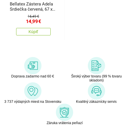
Bellatex Zástera Adela
Srdiečka červená, 67 x
84 cm
16,49 €
14,99
€
Kúpiť
Doprava zadarmo nad 60 €
Široký výber tovaru (99 % tovaru
skladom)
3 737 výdajných miest na Slovensku
Kvalitný zákaznícky servis
Záruka vrátenia peňazí