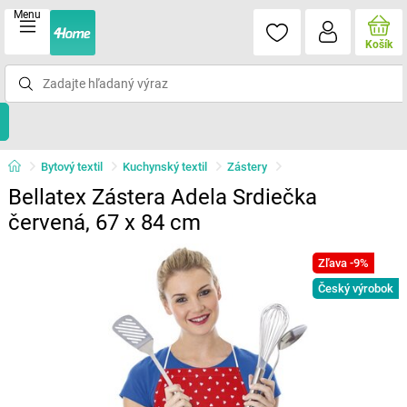
Menu
Košík
Bytový textil
Kuchynský textil
Zástery
Bellatex Zástera Adela Srdiečka
červená, 67 x 84 cm
Zľava -9%
Český výrobok