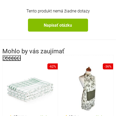
Tento produkt nemá žiadne dotazy
Napísať otázku
Mohlo by vás zaujímať
Previous
%
-62%
-36%