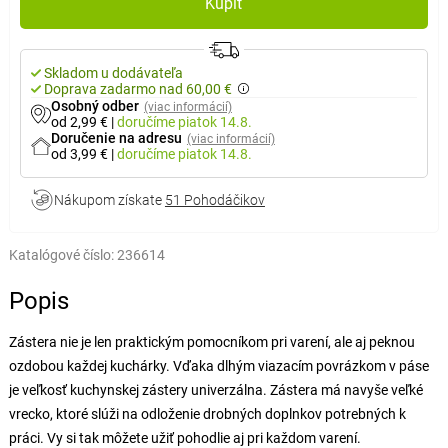
Kúpiť
Skladom u dodávateľa
Doprava zadarmo nad 60,00 €
Osobný odber
(viac informácií)
od 2,99 €
|
doručíme
piatok 14.8.
Doručenie na adresu
(viac informácií)
od 3,99 €
|
doručíme
piatok 14.8.
Nákupom získate
51 Pohodáčikov
Katalógové číslo:
236614
Popis
Zástera nie je len praktickým pomocníkom pri varení, ale aj peknou
ozdobou každej kuchárky. Vďaka dlhým viazacím povrázkom v páse
je veľkosť kuchynskej zástery univerzálna. Zástera má navyše veľké
vrecko, ktoré slúži na odloženie drobných doplnkov potrebných k
práci. Vy si tak môžete užiť pohodlie aj pri každom varení.