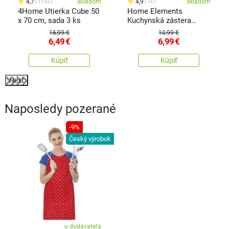
4,7
skladom
4,9
skladom
112x
7x
4Home Utierka Cube 50
Home Elements
x 70 cm, sada 3 ks
Kuchynská zástera
Vtáčiky, 60 x 80 cm
16,99 €
10,99 €
6,49
€
6,99
€
Kúpiť
Kúpiť
Next
Naposledy pozerané
-9%
Český výrobok
u dodávateľa