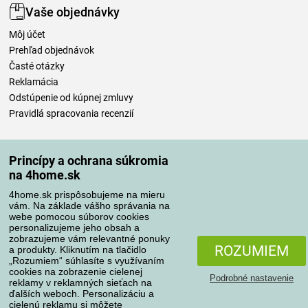
Vaše objednávky
Môj účet
Prehľad objednávok
Časté otázky
Reklamácia
Odstúpenie od kúpnej zmluvy
Pravidlá spracovania recenzií
Spôsoby dopravy
Princípy a ochrana súkromia
na 4home.sk
4home.sk prispôsobujeme na mieru
Spôsoby platby
vám. Na základe vášho správania na
webe pomocou súborov cookies
personalizujeme jeho obsah a
zobrazujeme vám relevantné ponuky
Spoľahlivý obchod
ROZUMIEM
a produkty. Kliknutím na tlačidlo
„Rozumiem“ súhlasíte s využívaním
cookies na zobrazenie cielenej
Podrobné nastavenie
reklamy v reklamných sieťach na
ďalších weboch. Personalizáciu a
cielenú reklamu si môžete