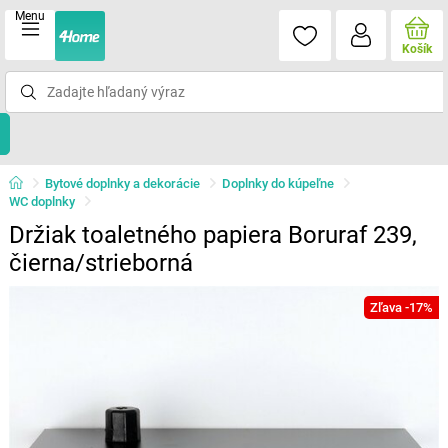
Menu
Košík
Bytové doplnky a dekorácie
Doplnky do kúpeľne
WC doplnky
Držiak toaletného papiera Boruraf 239,
čierna/strieborná
Zľava -17%