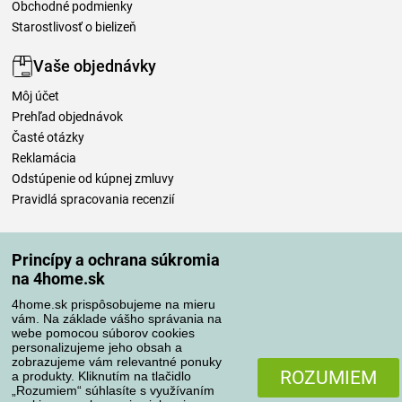
Obchodné podmienky
Starostlivosť o bielizeň
Vaše objednávky
Môj účet
Prehľad objednávok
Časté otázky
Reklamácia
Odstúpenie od kúpnej zmluvy
Pravidlá spracovania recenzií
Spôsoby dopravy
Princípy a ochrana súkromia
na 4home.sk
4home.sk prispôsobujeme na mieru
Spôsoby platby
vám. Na základe vášho správania na
webe pomocou súborov cookies
personalizujeme jeho obsah a
zobrazujeme vám relevantné ponuky
Spoľahlivý obchod
ROZUMIEM
a produkty. Kliknutím na tlačidlo
„Rozumiem“ súhlasíte s využívaním