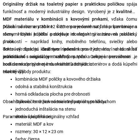
Originálny držiak na toaletný papier s praktickou poličkou
spája
funkčnosť a moderný industriálny design. Vyrobený je z
kvalitného
MDF materiálu v kombinácii s kovovými prvkami
, vďaka čomu
pôsobí odolne a stabilne. Čierne prevedenie sa ľahko kombinuje s
Držiak má rozmery 30 × 12 × 23 cm a je navrhnutý na pripevnenie na
rôznymi štýlmi kúpeľní a dodáva im elegantný a zároveň praktický
stenu. Horná polička poskytuje dostatok priestoru na uloženie
prvok.
drobností – napríklad knihy, mobilného telefónu, sviečky alebo
dekorácií. Spodnú časť tvorí pevné kovové rameno, na ktoré sa
Tento výrobok je
ideálnym riešením
pre tých, ktorí chcú skĺbiť
jednoducho nasadzuje toaletný papier. Celkové prevedenie je
praktickosť s originálnym vzhľadom.
Vďaka svojej univerzálnosti sa
zostavené a pripravené na okamžitú inštaláciu.
hodí do moderných aj industriálne ladených interiérov a dodá kúpeľni
osobitý štýl.
Hlavné výhody produktu:
kombinácia MDF poličky a kovového držiaka
odolná a stabilná konštrukcia
horná odkladacia plocha pre drobnosti
Obsah balenia:
štýlové čierne prevedenie s industriálnym nádychom
1x držiak na toaletný papier s poličkou
jednoduchá inštalácia na stenu
Parametre a špecifikácie:
dodáva kúpeľni originálny vzhľad
materiál: MDF a kov
rozmery: 30 × 12 × 23 cm
farba: čierna