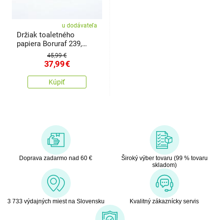
u dodávateľa
Držiak toaletného
papiera Boruraf 239,
čierna/strieborná
45,99 €
37,99
€
Kúpiť
Doprava zadarmo nad 60 €
Široký výber tovaru (99 % tovaru
skladom)
3 733 výdajných miest na Slovensku
Kvalitný zákaznícky servis