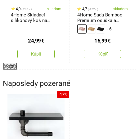
4,9
skladom
4,7
skladom
244x
472x
4Home Skladací
4Home Sada Bamboo
silikónový kôš na
Premium osuška a
bielizeň Clean
uterák ružová, 70 x 140
+6
cm, 50 x 100 cm
24,99
€
16,99
€
Kúpiť
Kúpiť
Next
Naposledy pozerané
-17%