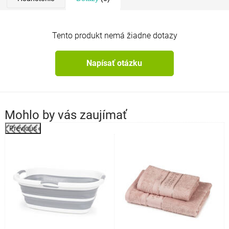
Tento produkt nemá žiadne dotazy
Napísať otázku
Mohlo by vás zaujímať
Previous
%