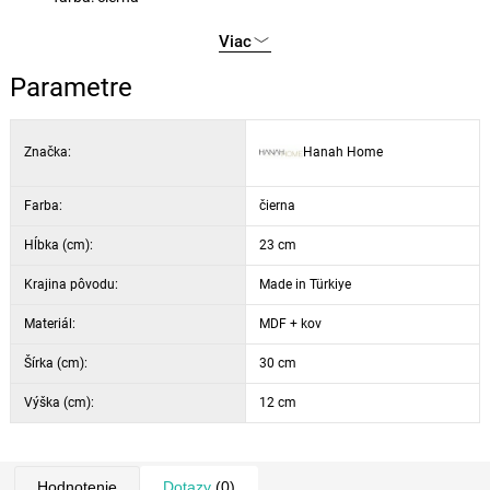
montáž: pripevnenie na stenu, zostavené
Viac
využitie: kúpeľne a toalety
Parametre
Značka:
Hanah Home
Farba:
čierna
Hĺbka (cm):
23 cm
Krajina pôvodu:
Made in Türkiye
Materiál:
MDF + kov
Šírka (cm):
30 cm
Výška (cm):
12 cm
Hodnotenie
Dotazy
(0)