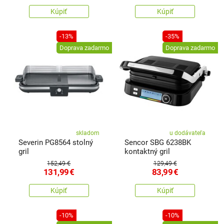
Kúpiť
Kúpiť
-13%
-35%
Doprava zadarmo
Doprava zadarmo
skladom
u dodávateľa
Severin PG8564 stolný
Sencor SBG 6238BK
gril
kontaktný gril
152,49 €
129,49 €
131,99
€
83,99
€
Kúpiť
Kúpiť
-10%
-10%