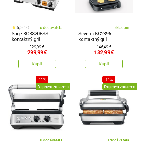
5,0
u dodávateľa
skladom
1x
Sage BGR820BSS
Severin KG2395
kontaktný gril
kontaktný gril
329,99 €
146,49 €
299,99
€
132,99
€
Kúpiť
Kúpiť
-11%
-11%
Doprava zadarmo
Doprava zadarmo
u dodávateľa
u dodávateľa