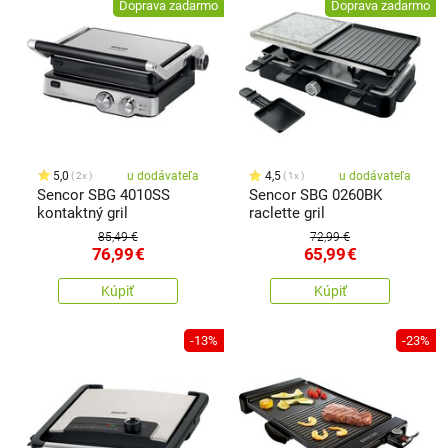
Doprava zadarmo
Doprava zadarmo
5,0
u dodávateľa
4,5
u dodávateľa
2x
1x
Sencor SBG 4010SS
Sencor SBG 0260BK
kontaktný gril
raclette gril
85,49 €
72,99 €
76,99
€
65,99
€
Kúpiť
Kúpiť
-13%
-23%