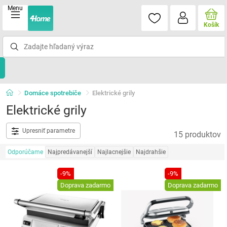
Menu
Košík
Domáce spotrebiče
Elektrické grily
Elektrické grily
Upresniť parametre
15 produktov
Odporúčame
Najpredávanejší
Najlacnejšie
Najdrahšie
-9%
-9%
Doprava zadarmo
Doprava zadarmo