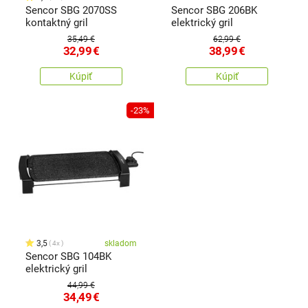
Sencor SBG 2070SS
Sencor SBG 206BK
kontaktný gril
elektrický gril
35,49 €
62,99 €
32,99
€
38,99
€
Kúpiť
Kúpiť
-23%
3,5
skladom
4x
Sencor SBG 104BK
elektrický gril
44,99 €
34,49
€