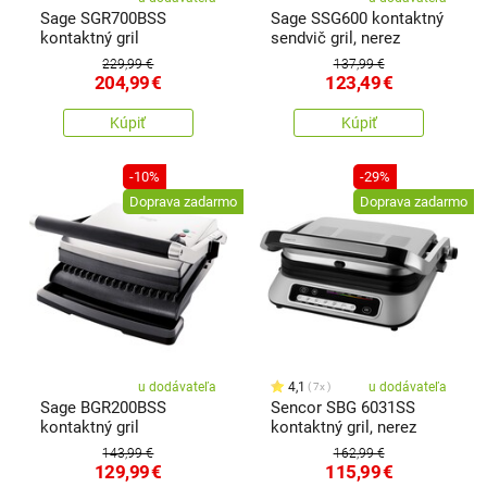
Sage SGR700BSS
Sage SSG600 kontaktný
kontaktný gril
sendvič gril, nerez
229,99 €
137,99 €
204,99
€
123,49
€
Kúpiť
Kúpiť
-10%
-29%
Doprava zadarmo
Doprava zadarmo
u dodávateľa
4,1
u dodávateľa
7x
Sage BGR200BSS
Sencor SBG 6031SS
kontaktný gril
kontaktný gril, nerez
143,99 €
162,99 €
129,99
€
115,99
€