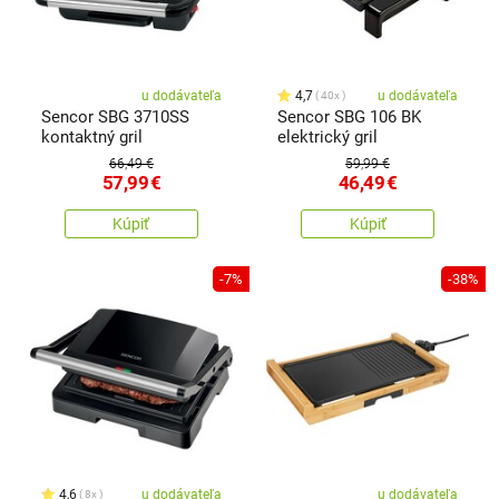
u dodávateľa
4,7
u dodávateľa
40x
Sencor SBG 3710SS
Sencor SBG 106 BK
kontaktný gril
elektrický gril
66,49 €
59,99 €
57,99
€
46,49
€
Kúpiť
Kúpiť
-7%
-38%
4,6
u dodávateľa
u dodávateľa
8x