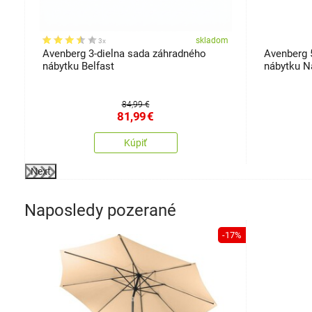
om
skladom
3x
Avenberg 3-dielna sada záhradného
Avenberg 
nábytku Belfast
nábytku N
84,99 €
81,99
€
Kúpiť
Next
Naposledy pozerané
-17%