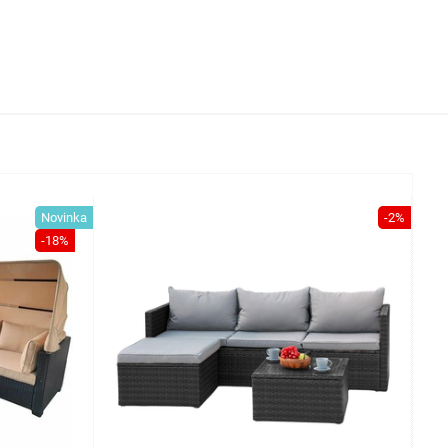
Novinka
-2%
-18%