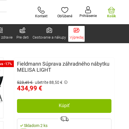
Prihlásenie
Kontakt
Obľúbené
Košík
 zdravie
Pre deti
Cestovanie a nákupy
Výpredaj
Fieldmann Súprava záhradného nábytku
va -17%
MELISA LIGHT
523,49 €
ušetríte 88,50 €
434,99 €
Kúpiť
Skladom 2 ks