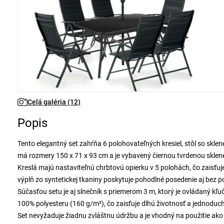
Celá galéria (12)
Popis
Tento elegantný set zahŕňa 6 polohovateľných kresiel, stôl so sklen
má rozmery 150 x 71 x 93 cm a je vybavený čiernou tvrdenou sklenen
Kreslá majú nastaviteľnú chrbtovú opierku v 5 polohách, čo zaisťuj
výplň zo syntetickej tkaniny poskytuje pohodlné posedenie aj bez 
Súčasťou setu je aj slnečník s priemerom 3 m, ktorý je ovládaný kľu
100% polyesteru (160 g/m²), čo zaisťuje dlhú životnosť a jednoduc
Set nevyžaduje žiadnu zvláštnu údržbu a je vhodný na použitie ako v e