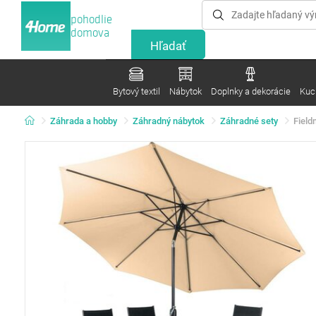
pohodlie
domova
Bytový textil
Nábytok
Doplnky a dekorácie
Kuc
Záhrada a hobby
Záhradný nábytok
Záhradné sety
Fiel