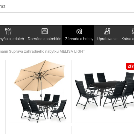
hyňa a jedáleň
Domáce spotrebiče
Záhrada a hobby
Upratovanie
Krása a
dmann Súprava záhradného nábytku MELISA LIGHT
Zľa