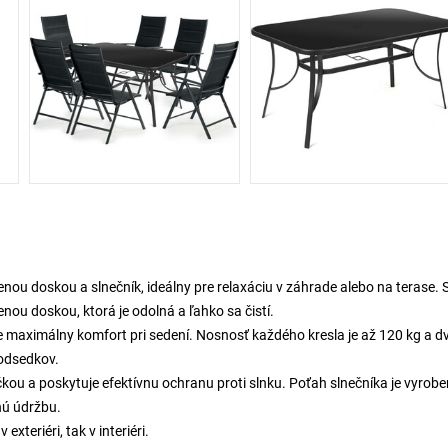
enou doskou a slnečník, ideálny pre relaxáciu v záhrade alebo na terase. S
ou doskou, ktorá je odolná a ľahko sa čistí.
e maximálny komfort pri sedení. Nosnosť každého kresla je až 120 kg a dv
podsedkov.
čkou a poskytuje efektívnu ochranu proti slnku. Poťah slnečníka je vyrob
hú údržbu.
xteriéri, tak v interiéri.