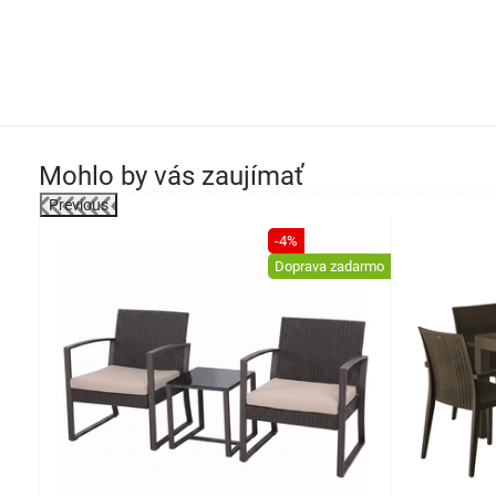
Mohlo by vás zaujímať
Previous
-4%
darmo
Doprava zadarmo