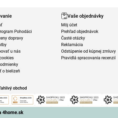
vanie
Vaše objednávky
ať
Môj účet
program Pohodáci
Prehľad objednávok
ceny dopravy
Časté otázky
atby
Reklamácia
povať u nás
Odstúpenie od kúpnej zmluvy
cookies
Pravidlá spracovania recenzií
podmienky
ť o bielizeň
ľahlivý obchod
na 4home.sk