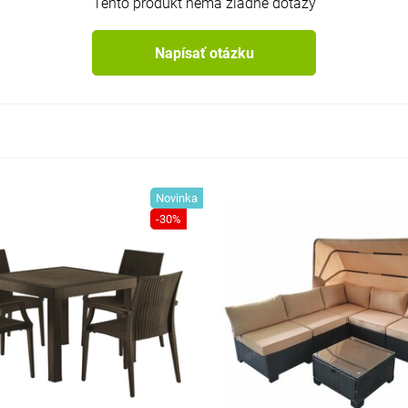
Tento produkt nemá žiadne dotazy
Napísať otázku
Novinka
-30%