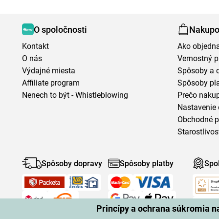
O spoločnosti
Nakupo
Kontakt
Ako objedn
O nás
Vernostný 
Výdajné miesta
Spôsoby a 
Affiliate program
Spôsoby pl
Nenech to být - Whistleblowing
Prečo naku
Nastavenie 
Obchodné 
Starostlivos
Spôsoby dopravy
Spôsoby platby
Spo
Princípy a ochrana súkromia 