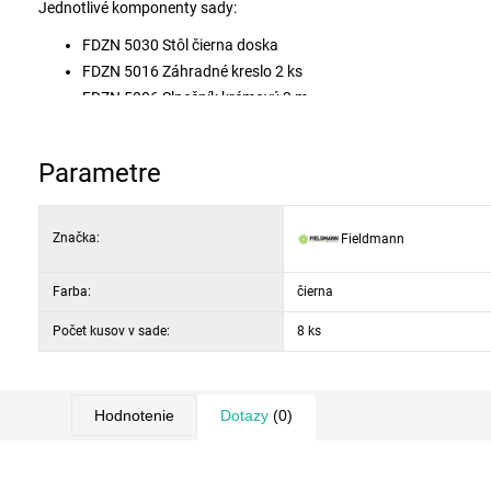
Jednotlivé komponenty sady:
FDZN 5030 Stôl čierna doska
FDZN 5016 Záhradné kreslo 2 ks
FDZN 5006 Slnečník krémový 3 m
Parametre
Značka:
Fieldmann
Farba:
čierna
Počet kusov v sade:
8 ks
Hodnotenie
Dotazy
(0)