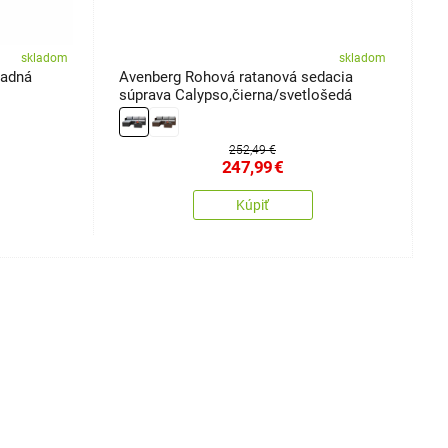
skladom
skladom
radná
Avenberg Rohová ratanová sedacia
A
súprava Calypso,čierna/svetlošedá
n
252,49 €
247,99
€
Kúpiť