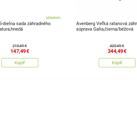
skladom
5-dielna sada záhradného
Avenberg Veľká ratanová záh
atura,hnedá
súprava Galia,čierna/béžová
210,49 €
420,49 €
147,49
€
344,49
€
Kúpiť
Kúpiť