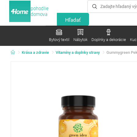
pohodlie
domova
Bytový textil
Nábytok
Doplnky a dekorácie
Kuc
Krása a zdravie
Vitamíny a doplnky stravy
Gummygreen Pektí