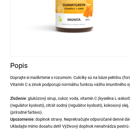
Popis
Doprajte si maškrtenie s rozumom. Cukríky sú na báze pektínu (form
Vitamín C a zinok podporujú normálnu funkciu vášho imunitného 
Zloženie
: glukózový sirup, cukor, voda, vitamín C (kyselina L-askorb
(regulátor kyslosti), citrát sodný (regulátor kyslosti), kokosový o
(prírodné farbivo).
Upozornenie
: doplnok stravy. Neprekračujte odporúčané denné dávk
Ukladajte mimo dosahu detí! Výživový doplnok nenahrádza pestrú 