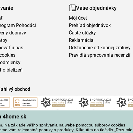
vanie
Vaše objednávky
ať
Môj účet
program Pohodáci
Prehľad objednávok
ceny dopravy
Časté otázky
atby
Reklamácia
povať u nás
Odstúpenie od kúpnej zmluvy
cookies
Pravidlá spracovania recenzií
podmienky
ť o bielizeň
ľahlivý obchod
na 4home.sk
m. Na základe vášho správania na webe pomocou súborov cookies
eme vám relevantné ponuky a produkty. Kliknutím na tlačidlo „Rozumi