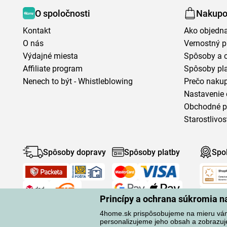
O spoločnosti
Nakupo
Kontakt
Ako objedn
O nás
Vernostný 
Výdajné miesta
Spôsoby a 
Affiliate program
Spôsoby pl
Nenech to být - Whistleblowing
Prečo naku
Nastavenie 
Obchodné 
Starostlivos
Spôsoby dopravy
Spôsoby platby
Spo
Princípy a ochrana súkromia 
4home.sk prispôsobujeme na mieru vá
personalizujeme jeho obsah a zobrazuj