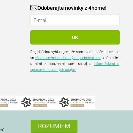
Odoberajte novinky z 4home!
Registráciou vyhlasujem, že som sa oboznámil som sa
so
všeobecnými obchodnými podmienkami
a súhlasím
s nimi a oboznámil som sa aj s
informáciami o
spracúvaní osobných údajov
.
ROZUMIEM
em“