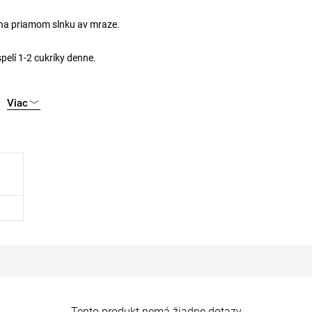
ť na priamom slnku av mraze.
spelí 1-2 cukríky denne.
Viac
Tento produkt nemá žiadne dotazy