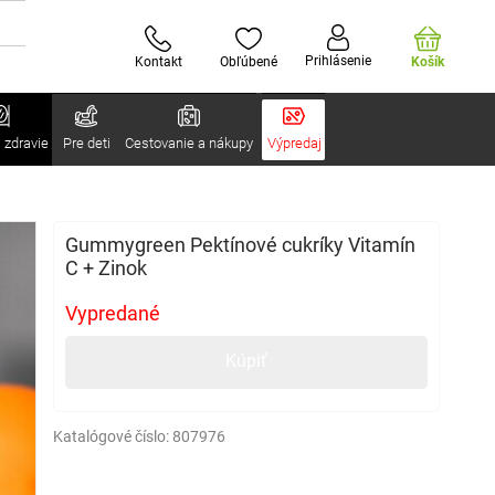
Prihlásenie
Kontakt
Obľúbené
Košík
 zdravie
Pre deti
Cestovanie a nákupy
Výpredaj
Gummygreen Pektínové cukríky Vitamín
C + Zinok
Vypredané
Kúpiť
Katalógové číslo:
807976