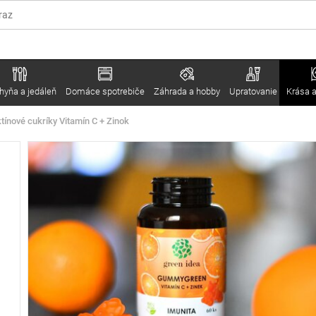
hyňa a jedáleň
Domáce spotrebiče
Záhrada a hobby
Upratovanie
Krása a
nové cukríky Vitamín C + Zinok