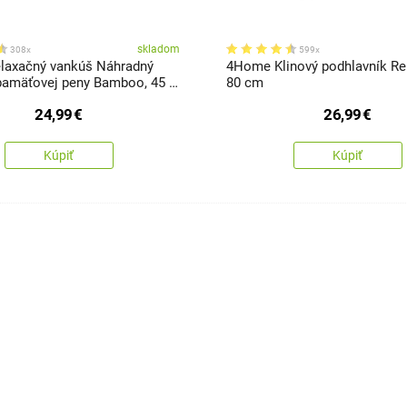
skladom
308x
599x
laxačný vankúš Náhradný
4Home Klinový podhlavník Rel
pamäťovej peny Bamboo, 45 x
80 cm
24,99
€
26,99
€
Kúpiť
Kúpiť