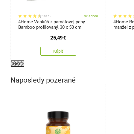
om
skladom
1015x
5
4Home Vankúš z pamäťovej peny
4Home Re
Bamboo profilovaný, 30 x 50 cm
manžel z 
120 cm
25,49
€
Kúpiť
Next
Naposledy pozerané