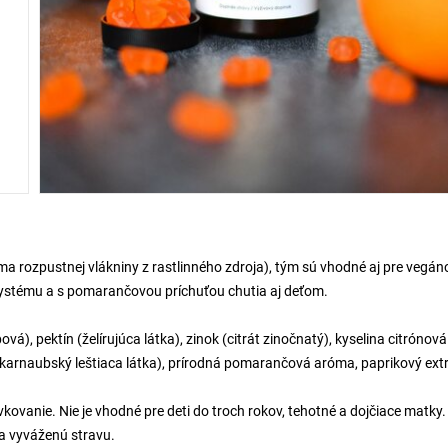
a rozpustnej vlákniny z rastlinného zdroja), tým sú vhodné aj pre vegán
systému a s pomarančovou príchuťou chutia aj deťom.
ová), pektín (želírujúca látka), zinok (citrát zinočnatý), kyselina citrónová
lej, karnaubský leštiaca látka), prírodná pomarančová aróma, paprikový ext
ovanie. Nie je vhodné pre deti do troch rokov, tehotné a dojčiace matky.
a vyváženú stravu.