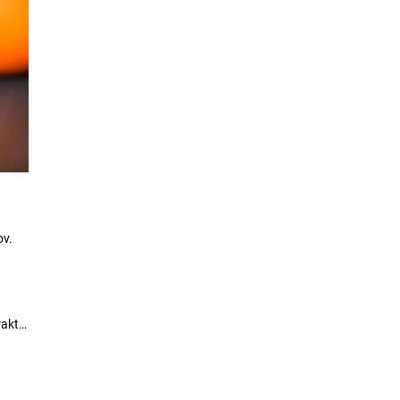
ov.
rakt