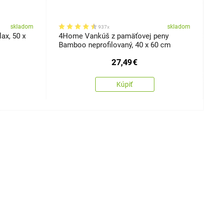
skladom
skladom
937x
ax, 50 x
4Home Vankúš z pamäťovej peny
4
Bamboo neprofilovaný, 40 x 60 cm
B
27,49
€
Kúpiť