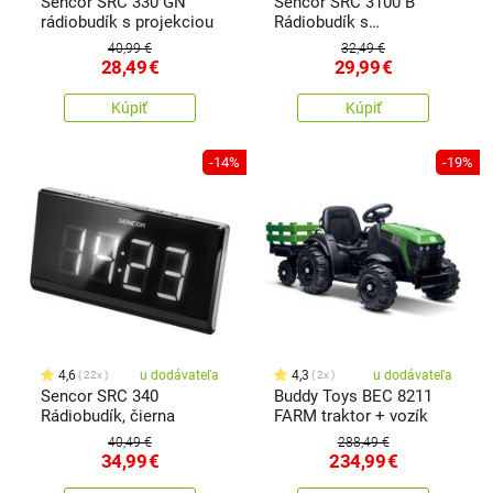
Sencor SRC 330 GN
Sencor SRC 3100 B
rádiobudík s projekciou
Rádiobudík s
projekciou, čierna
40,99 €
32,49 €
28,49
€
29,99
€
Kúpiť
Kúpiť
-14%
-19%
4,6
u dodávateľa
4,3
u dodávateľa
22x
2x
Sencor SRC 340
Buddy Toys BEC 8211
Rádiobudík, čierna
FARM traktor + vozík
40,49 €
288,49 €
34,99
€
234,99
€