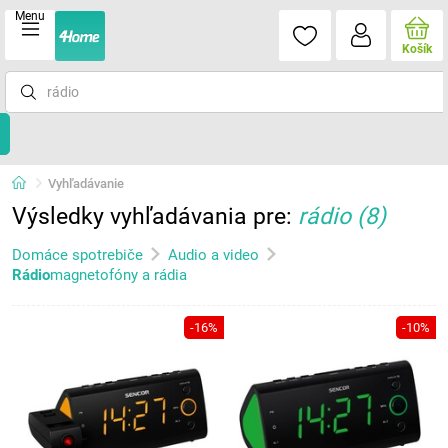
Menu
Košík
Vyhľadávanie
Výsledky vyhľadávania pre:
rádio
(8)
Domáce spotrebiče
Audio a video
Rádio
magnetofóny a rádia
-16%
-10%