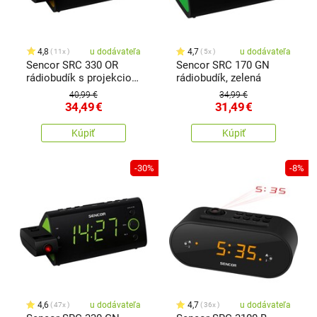
4,8
u dodávateľa
4,7
u dodávateľa
11x
5x
Sencor SRC 330 OR
Sencor SRC 170 GN
rádiobudík s projekciou,
rádiobudík, zelená
oranžová
40,99 €
34,99 €
34,49
€
31,49
€
Kúpiť
Kúpiť
-30%
-8%
4,6
u dodávateľa
4,7
u dodávateľa
47x
36x