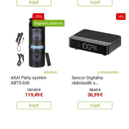
Kúpiť
Kúpiť
-29%
-4%
Doprava zadarmo
skladom
u dodávateľa
AKAI Párty systém
Sencor Digitálny
ABTS-636
rádiobudík s
bezdrôtovou nabíjačkou
167,49 €
38,49 €
119,49
€
36,99
€
Kúpiť
Kúpiť