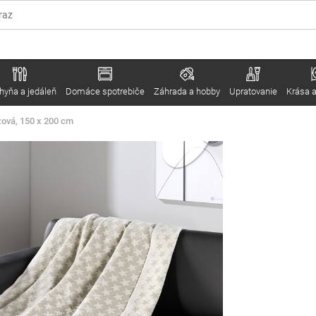
hyňa a jedáleň
Domáce spotrebiče
Záhrada a hobby
Upratovanie
Krása a
žová, 150 x 200 cm