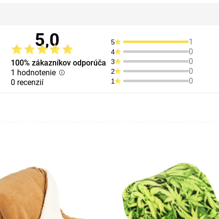
5,0
1
5
0
4
0
3
100% zákazníkov odporúča
0
2
1 hodnotenie
0
1
0 recenzií