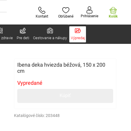
Prihlásenie
Kontakt
Obľúbené
Košík
 zdravie
Pre deti
Cestovanie a nákupy
Výpredaj
Ibena deka hviezda béžová, 150 x 200
cm
Vypredané
Kúpiť
Katalógové číslo:
203448