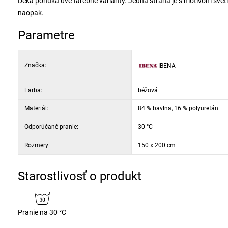
Deka ponúka dve farebné varianty. Jedna strana je s motívom svetl
naopak.
Parametre
Značka:
IBENA
Farba:
béžová
Materiál:
84 % bavlna, 16 % polyuretán
Odporúčané pranie:
30 °C
Rozmery:
150 x 200 cm
Starostlivosť o produkt
Pranie na 30 °C