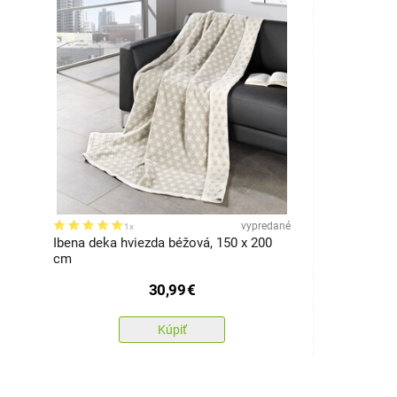
vypredané
1x
Ibena deka hviezda béžová, 150 x 200
cm
30,99
€
Kúpiť