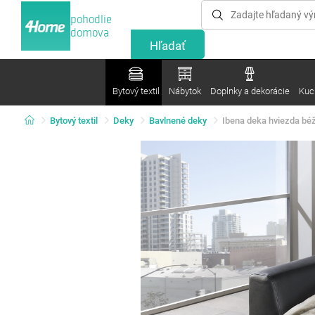
pohodlie
domova
Bytový textil
Nábytok
Doplnky a dekorácie
Kuc
Bytový textil
Deky
Bavlnené deky
Ibena deka hviezda bé