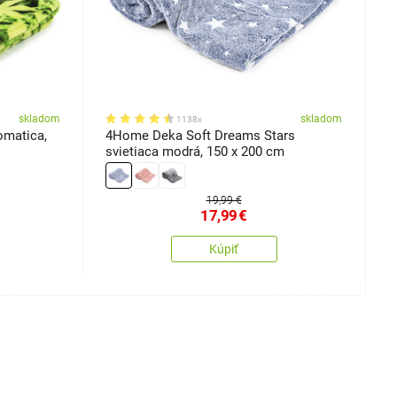
skladom
skladom
1138x
matica,
4Home Deka Soft Dreams Stars
4
svietiaca modrá, 150 x 200 cm
1
19,99 €
17,99
€
Kúpiť