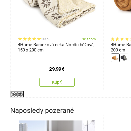
om
skladom
1815x
4Home Baránková deka Nordic béžová,
4Home Bar
150 x 200 cm
200 cm
29,99
€
Kúpiť
Next
Naposledy pozerané