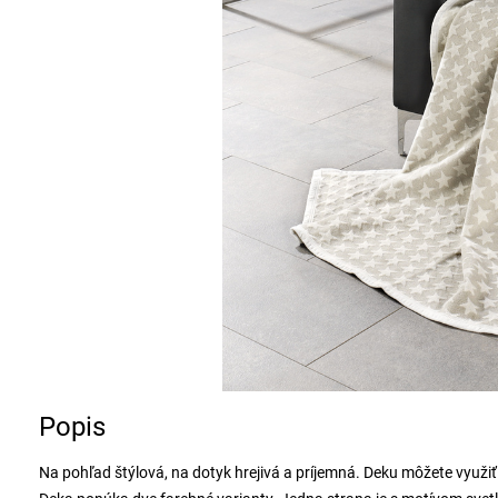
Popis
Na pohľad štýlová, na dotyk hrejivá a príjemná. Deku môžete využiť ak