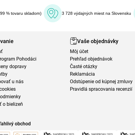
(99 % tovaru skladom)
3 728 výdajných miest na Slovensku
vanie
Vaše objednávky
ať
Môj účet
program Pohodáci
Prehľad objednávok
ceny dopravy
Časté otázky
atby
Reklamácia
povať u nás
Odstúpenie od kúpnej zmluvy
cookies
Pravidlá spracovania recenzií
podmienky
ť o bielizeň
ľahlivý obchod