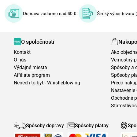
Doprava zadarmo nad 60 €
Široký výber tovaru 
O spoločnosti
Nakupo
Kontakt
Ako objedn
O nás
Vernostný 
Výdajné miesta
Spôsoby a 
Affiliate program
Spôsoby pl
Nenech to být - Whistleblowing
Prečo naku
Nastavenie 
Obchodné 
Starostlivos
Spôsoby dopravy
Spôsoby platby
Spo