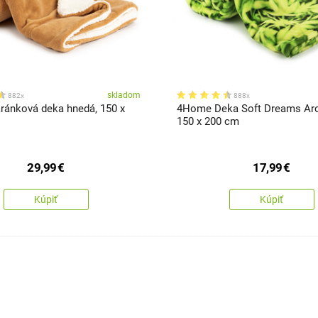
skladom
882x
888x
ánková deka hnedá, 150 x
4Home Deka Soft Dreams Aro
150 x 200 cm
29,99
€
17,99
€
Kúpiť
Kúpiť