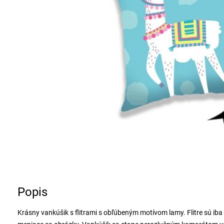
Popis
Krásny vankúšik s flitrami s obľúbeným motívom lamy. Flitre sú iba