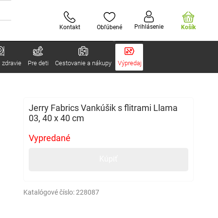
Prihlásenie
Kontakt
Obľúbené
Košík
 zdravie
Pre deti
Cestovanie a nákupy
Výpredaj
Jerry Fabrics Vankúšik s flitrami Llama
03, 40 x 40 cm
Vypredané
Kúpiť
Katalógové číslo:
228087