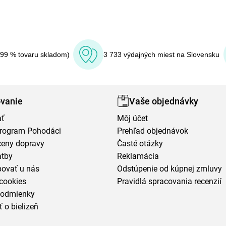
(99 % tovaru skladom)
3 733 výdajných miest na Slovensku
vanie
Vaše objednávky
ať
Môj účet
program Pohodáci
Prehľad objednávok
ceny dopravy
Časté otázky
atby
Reklamácia
povať u nás
Odstúpenie od kúpnej zmluvy
cookies
Pravidlá spracovania recenzií
podmienky
ť o bielizeň