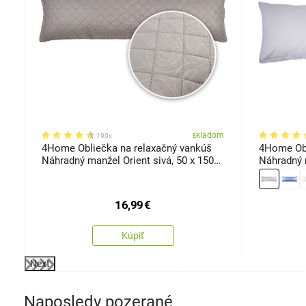
om
skladom
190x
x
4Home Obliečka na relaxačný vankúš
4Home Obl
Náhradný manžel Orient sivá, 50 x 150
Náhradný 
cm
cm
16,99
€
Kúpiť
Next
Naposledy pozerané