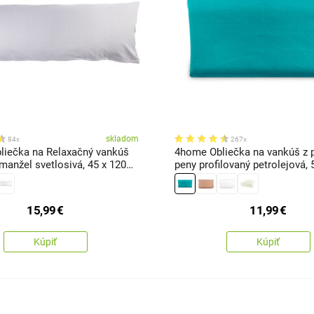
skladom
84x
267x
iečka na Relaxačný vankúš
4home Obliečka na vankúš z 
manžel svetlosivá, 45 x 120
peny profilovaný petrolejová
15,99
€
11,99
€
Kúpiť
Kúpiť