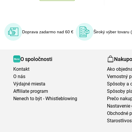
Doprava zadarmo nad 60 €
Široký výber tovaru 
O spoločnosti
Nakupo
Kontakt
Ako objedn
O nás
Vernostný 
Výdajné miesta
Spôsoby a 
Affiliate program
Spôsoby pl
Nenech to být - Whistleblowing
Prečo naku
Nastavenie 
Obchodné 
Starostlivos