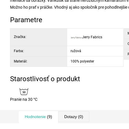
meniace sa obrázky. Vankúšik sa stane nerozlučným kamarátom vaši
Možno ho prať v práčke. Vhodný aj ako spoločník pre pohodlnejšie 
Parametre
M
Značka:
Jerry Fabrics
Farba:
ružová
Materiál:
100% polyester
Starostlivosť o produkt
Pranie na 30 °C
Hodnotenie
(9)
Dotazy
(0)