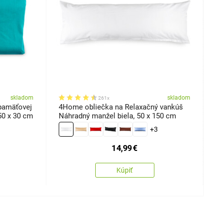
skladom
skladom
261x
pamäťovej
4Home obliečka na Relaxačný vankúš
4
, 50 x 30 cm
Náhradný manžel biela, 50 x 150 cm
p
+3
14,99
€
Kúpiť