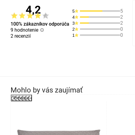
4,2
5
5
2
4
2
3
100% zákazníkov odporúča
0
2
9 hodnotenie
0
1
2 recenzií
Mohlo by vás zaujímať
Previous
-47%