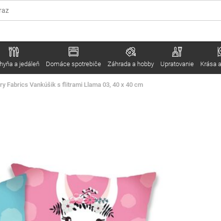
hyňa a jedáleň
Domáce spotrebiče
Záhrada a hobby
Upratovanie
Krása a
ry Fabrics Vankúšik s flitrami Llama 03, 40 x 40 cm