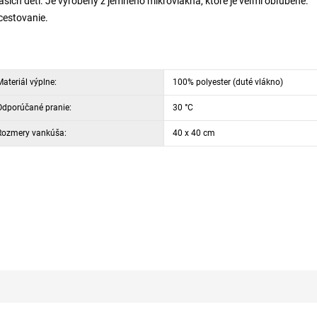
ch detí. Je vyrobený z jemného mikrovlákna, ktoré je veľmi obľúbené.
cestovanie.
ateriál výplne:
100% polyester (duté vlákno)
Odporúčané pranie:
30 °C
Rozmery vankúša:
40 x 40 cm