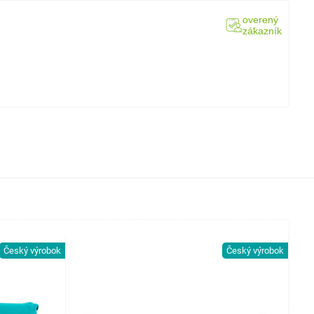
overený
zákazník
Český výrobok
Český výrobok