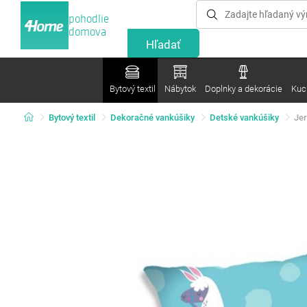
pohodlie
domova
Bytový textil
Nábytok
Doplnky a dekorácie
Kuc
Bytový textil
Dekoračné vankúšiky
Detské vankúšiky
Jer