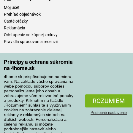
Môj účet
Prehľad objednávok
Časté otázky
Reklamácia
Odstúpenie od kúpnej zmluvy
Pravidlá spracovania recenzií
Spôsoby dopravy
Princípy a ochrana súkromia
na 4home.sk
4home.sk prispôsobujeme na mieru
Spôsoby platby
vám. Na základe vášho správania na
webe pomocou súborov cookies
personalizujeme jeho obsah a
zobrazujeme vám relevantné ponuky
Spoľahlivý obchod
ROZUMIEM
a produkty. Kliknutím na tlačidlo
„Rozumiem“ súhlasíte s využívaním
cookies na zobrazenie cielenej
Podrobné nastavenie
reklamy v reklamných sieťach na
ďalších weboch. Personalizáciu a
cielenú reklamu si môžete
podrobnejšie nastaviť alebo