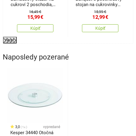
cukroví 2 poschodia,
stojan na cukrovinky
červená
Lavender
16,49 €
15,99 €
15,99
€
12,99
€
Kúpiť
Kúpiť
Next
Naposledy pozerané
3,0
vypredané
1x
Kesper 34440 Otočná