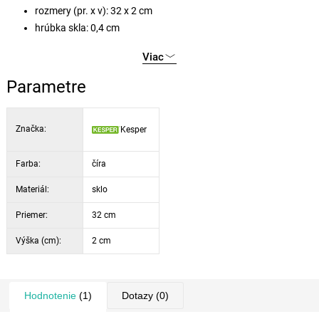
rozmery (pr. x v): 32 x 2 cm
hrúbka skla: 0,4 cm
Viac
Parametre
Značka:
Kesper
Farba:
číra
Materiál:
sklo
Priemer:
32 cm
Výška (cm):
2 cm
Hodnotenie
(1)
Dotazy
(0)