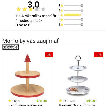
3,0
0
5
0
4
1
3
100% zákazníkov odporúča
0
2
1 hodnotenie
0
1
0 recenzií
Mohlo by vás zaujímať
Previous
%
-3%
-19%
4,5
skladom
4,5
skladom
3x
182x
Bambusový etažér na
Banquet 3-poschodový