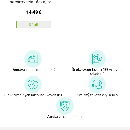
servírovacia tácka, pr.
32 cm
14,49
€
Kúpiť
Doprava zadarmo nad 60 €
Široký výber tovaru (99 % tovaru
skladom)
3 713 výdajných miest na Slovensku
Kvalitný zákaznícky servis
Záruka vrátenia peňazí