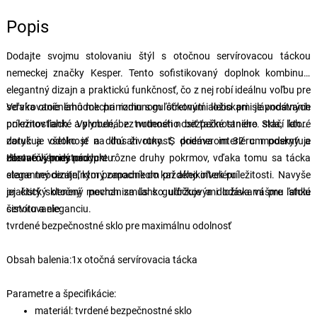
Popis
Dodajte svojmu stolovaniu štýl s otočnou servírovacou táckou
nemeckej značky Kesper. Tento sofistikovaný doplnok kombinuje
elegantný dizajn a praktickú funkčnosť, čo z nej robí ideálnu voľbu pre
servírovanie lahôdok pri rodinnom stretnutí alebo pri slávnostných
Vďaka otočnému mechanizmu s guľôčkovými ložiskami je podávanie
príležitostiach. Vyrobená z tvrdeného bezpečnostného skla, ktoré
pokrmov ľahké a plynulé, bez nutnosti nosiť ťažké taniere. Stačí ľahký
zaručuje odolnosť a dlhú životnosť, dodáva interiéru moderný a
dotyk a všetko je na dosah ruky. S priemerom 32 cm poskytuje
zároveň jemný nádych.
dostatok priestoru pre rôzne druhy pokrmov, vďaka tomu sa tácka
Hlavné výhody produktu:
stane neoceniteľným pomocníkom pri akejkoľvek príležitosti. Navyše
elegantný dizajn, ktorý zapadne do každého interiéru
jej čistý sklenený povrch sa ľahko udržuje a dodáva vášmu stolu
praktický otočný mechanizmus s guľôčkovými ložiskami pre ľahké
čistotu a eleganciu.
servírovanie
tvrdené bezpečnostné sklo pre maximálnu odolnosť
Obsah balenia:
1x otočná servírovacia tácka
Parametre a špecifikácie:
materiál: tvrdené bezpečnostné sklo