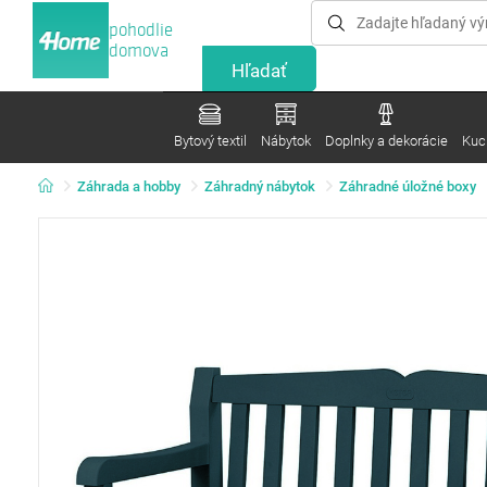
pohodlie
domova
Bytový textil
Nábytok
Doplnky a dekorácie
Kuc
Záhrada a hobby
Záhradný nábytok
Záhradné úložné boxy