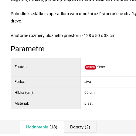
Pohodlné sedátko s operadlom vám umožní užiť si nerušené chvíľky 
drevo.
Vnútorné rozmery úložného priestoru - 128 x 50 x 38 cm.
Parametre
Značka:
Keter
Farba:
sivá
Hĺbka (cm):
60 cm
Materiál:
plast
Hodnotenie
(18)
Dotazy
(2)