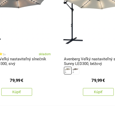
skladom
2x
Veľký nastaviteľný slnečník
Avenberg Veľký nastaviteľný 
300, sivý
Sunny LED300, béžový
79,99
€
79,99
€
Kúpiť
Kúpiť