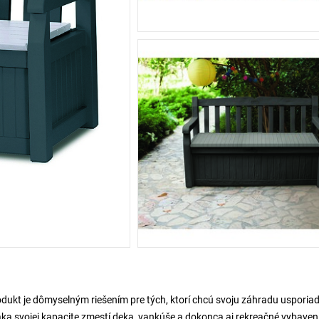
odukt je dômyselným riešením pre tých, ktorí chcú svoju záhradu usporia
a svojej kapacite zmestí deka, vankúše a dokonca aj rekreačné vybaven