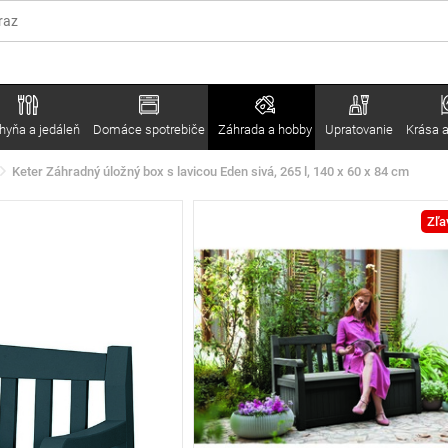
hyňa a jedáleň
Domáce spotrebiče
Záhrada a hobby
Upratovanie
Krása a
Keter Záhradný úložný box s lavicou Eden sivá, 265 l, 140 x 60 x 84 cm
Zľa