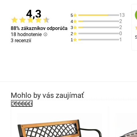
4,3
13
5
2
4
2
3
88% zákazníkov odporúča
0
2
18 hodnotenie
S
1
1
3 recenzií
Mohlo by vás zaujímať
Previous
-4%