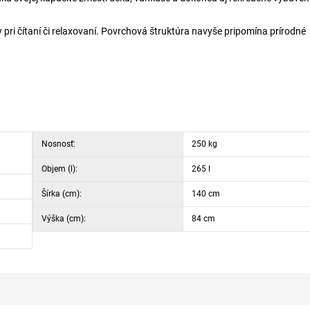
pri čítaní či relaxovaní. Povrchová štruktúra navyše pripomína prírodné
Nosnosť:
250 kg
Objem (l):
265 l
Šírka (cm):
140 cm
Výška (cm):
84 cm