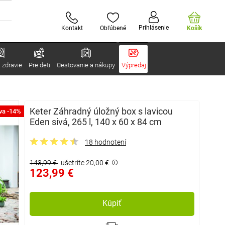
Prihlásenie
Kontakt
Obľúbené
Košík
 zdravie
Pre deti
Cestovanie a nákupy
Výpredaj
Keter Záhradný úložný box s lavicou
va -14%
Eden sivá, 265 l, 140 x 60 x 84 cm
18 hodnotení
143,99 €
ušetríte 20,00 €
123,99 €
Kúpiť