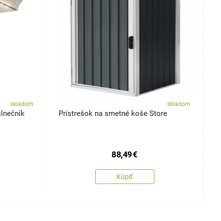
skladom
skladom
slnečník
Prístrešok na smetné koše Store
K
R
c
88,49
€
Kúpiť