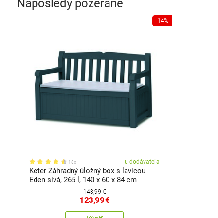
Naposledy pozerané
-14%
u dodávateľa
18x
Keter Záhradný úložný box s lavicou
Eden sivá, 265 l, 140 x 60 x 84 cm
143,99 €
123,99
€