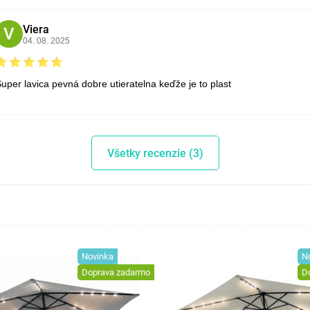
Viera
V
04. 08. 2025
uper lavica pevná dobre utieratelna keďže je to plast
Všetky recenzie (3)
Novinka
N
Doprava zadarmo
D