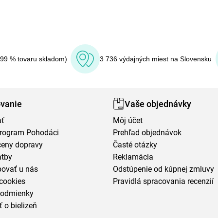
(99 % tovaru skladom)
3 736 výdajných miest na Slovensku
vanie
Vaše objednávky
ať
Môj účet
program Pohodáci
Prehľad objednávok
ceny dopravy
Časté otázky
atby
Reklamácia
povať u nás
Odstúpenie od kúpnej zmluvy
cookies
Pravidlá spracovania recenzií
podmienky
ť o bielizeň