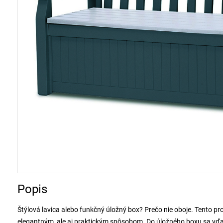
Popis
Štýlová lavica alebo funkčný úložný box? Prečo nie oboje. Tento pr
elegantným, ale aj praktickým spôsobom. Do úložného boxu sa vďak