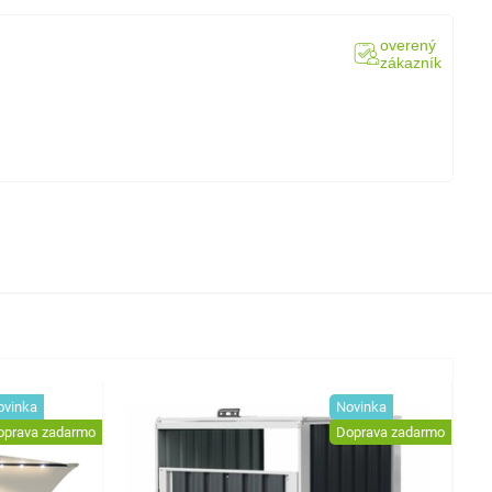
overený
zákazník
ovinka
Novinka
oprava zadarmo
Doprava zadarmo