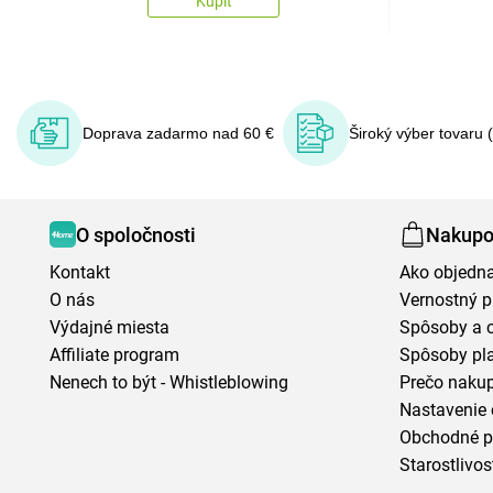
Kúpiť
Doprava zadarmo nad 60 €
Široký výber tovaru 
O spoločnosti
Nakupo
Kontakt
Ako objedn
O nás
Vernostný 
Výdajné miesta
Spôsoby a 
Affiliate program
Spôsoby pl
Nenech to být - Whistleblowing
Prečo naku
Nastavenie 
Obchodné 
Starostlivos