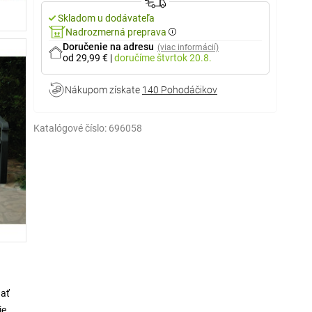
Skladom u dodávateľa
Nadrozmerná preprava
Doručenie na adresu
(viac informácií)
od 29,99 €
|
doručíme
štvrtok 20.8.
Nákupom získate
140 Pohodáčikov
Katalógové číslo:
696058
dať
ie.