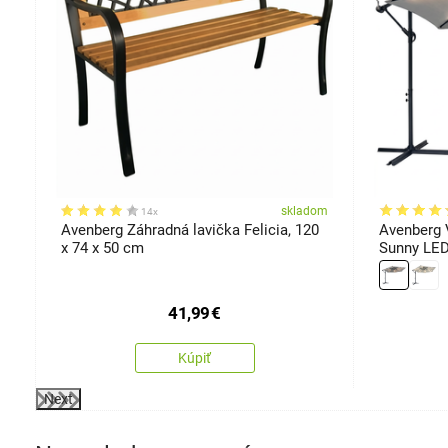
om
skladom
14x
,
Avenberg Záhradná lavička Felicia, 120
Avenberg 
x 74 x 50 cm
Sunny LED
41,99
€
Kúpiť
Next